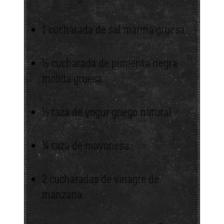
1 cucharada de sal marina gruesa
½ cucharada de pimienta negra
molida gruesa
½ taza de yogur griego natural
¼ taza de mayonesa
2 cucharadas de vinagre de
manzana