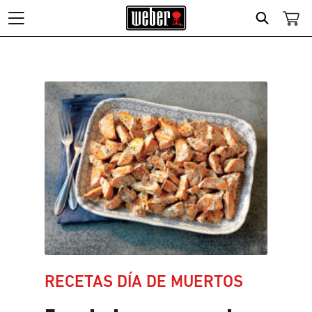
Search
Recetas
Día
de
Muertos
Ensalada
cremosa
de
RECETAS DÍA DE MUERTOS
camote