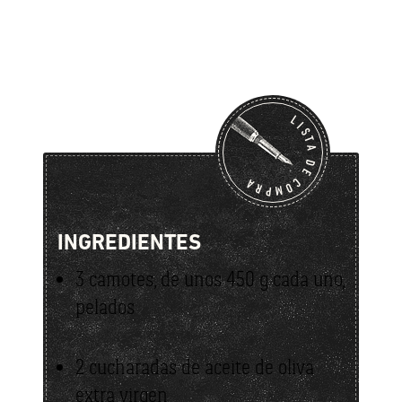
LISTA DE COMPRA
INGREDIENTES
3 camotes, de unos 450 g cada uno,
pelados
2 cucharadas de aceite de oliva
extra virgen