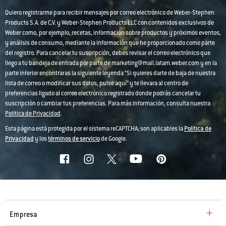
Quiero registrarme para recibir mensajes por correo electrónico de Weber-Stephen
Products S.A. de C.V. y Weber-Stephen Products LLC con contenidos exclusivos de
Weber como, por ejemplo, recetas, información sobre productos y próximos eventos,
y análisis de consumo, mediante la información que he proporcionado como parte
del registro. Para cancelar tu suscripción, debes revisar el correo electrónico que
llego a tu bandeja de entrada por parte de marketing@mail.latam.weber.com y en la
parte inferior encontraras la siguiente leyenda “Si quieres darte de baja de nuestra
lista de correo o modificar sus datos, pulse aquí” y te llevara al centro de
preferencias ligado al correo electrónico registrado donde podrás cancelar tu
suscripción o cambiar tus preferencias. Para más información, consulta nuestra
Política de Privacidad
.
Esta página está protegida por el sistema reCAPTCHA; son aplicables la
Política de
Privacidad
y los
términos de servicio
de Google.
Empresa