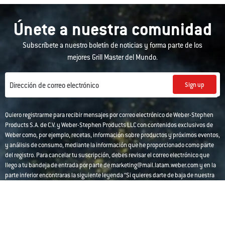
Únete a nuestra comunidad
Subscríbete a nuestro boletín de noticias y forma parte de los
mejores Grill Master del Mundo.
Sign up
Dirección de correo electrónico
Quiero registrarme para recibir mensajes por correo electrónico de Weber-Stephen
Products S.A. de C.V. y Weber-Stephen Products LLC con contenidos exclusivos de
Weber como, por ejemplo, recetas, información sobre productos y próximos eventos,
y análisis de consumo, mediante la información que he proporcionado como parte
del registro. Para cancelar tu suscripción, debes revisar el correo electrónico que
llego a tu bandeja de entrada por parte de marketing@mail.latam.weber.com y en la
parte inferior encontraras la siguiente leyenda “Si quieres darte de baja de nuestra
lista de correo o modificar sus datos, pulse aquí” y te llevara al centro de
preferencias ligado al correo electrónico registrado donde podrás cancelar tu
suscripción o cambiar tus preferencias. Para más información, consulta nuestra
Política de Privacidad
.