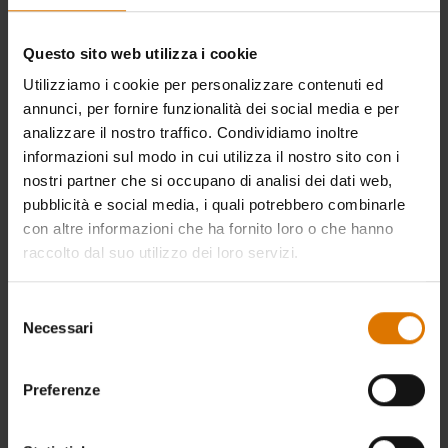
dei nostri Weber Store e conserva lo
scontrino.
Questo sito web utilizza i cookie
Vai su
www.vincineiweberstores.it
e
Utilizziamo i cookie per personalizzare contenuti ed
compila i campi richiesti inserendo il
annunci, per fornire funzionalità dei social media e per
numero dello scontrino e selezionando
analizzare il nostro traffico. Condividiamo inoltre
informazioni sul modo in cui utilizza il nostro sito con i
lo store dove hai effettuato l’acquisto.
nostri partner che si occupano di analisi dei dati web,
Se hai vinto segui le istruzioni e ricevi
pubblicità e social media, i quali potrebbero combinarle
subito il tuo buono!
con altre informazioni che ha fornito loro o che hanno
raccolto dal suo utilizzo dei loro servizi.
Se non hai vinto parteciperai
comunque all’estrazione del
Selezione
superpremio finale!
Necessari
del
consenso
Vuoi saperne di più? Leggi il
regolamento completo,
cliccando qui
.
Preferenze