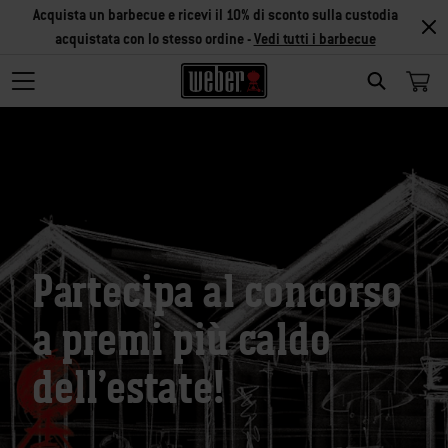
Acquista un barbecue e ricevi il 10% di sconto sulla custodia
acquistata con lo stesso ordine -
Vedi tutti i barbecue
Search
Partecipa al concorso
a premi più caldo
dell’estate!