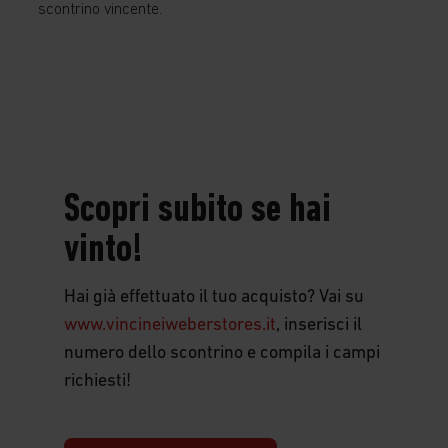
scontrino vincente.
Scopri
Scopri subito se hai
subito
vinto!
se
hai
Hai già effettuato il tuo acquisto? Vai su
www.vincineiweberstores.it
, inserisci il
vinto!
numero dello scontrino e compila i campi
richiesti!