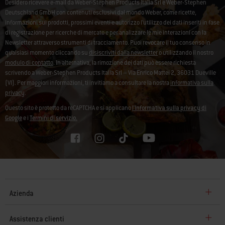
Desidero ricevere e-mail da Weber-Stephen Products Italia Srl e Weber-Stephen
Deutschland GmbH con contenuti esclusivi dal mondo Weber, come ricette,
informazioni sui prodotti, prossimi eventi e autorizzo l’utilizzo dei dati inseriti in fase
di registrazione per ricerche di mercato e per analizzare le mie interazioni con la
Newsletter attraverso strumenti di tracciamento. Puoi revocare il tuo consenso in
qualsiasi momento cliccando su
disiscriviti dalla newsletter
o utilizzando il nostro
modulo di contatto
. In alternativa, la rimozione dei dati può essere richiesta
scrivendo a Weber-Stephen Products Italia Srl – Via Enrico Mattei 2, 36031 Dueville
(VI). Per maggiori informazioni, ti invitiamo a consultare la nostra
informativa sulla
privacy
.
Questo sito è protetto da reCAPTCHA e si applicano
l'Informativa sulla privacy di
Google
e i
Termini di servizio.
Azienda
Assistenza clienti