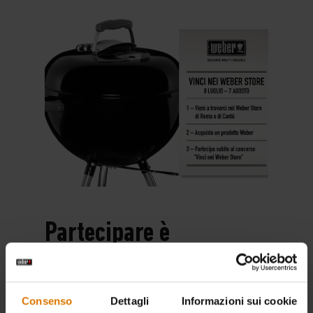
Partecipare
è
facilissimo
Partecipare è
facilissimo
Acquista un prodotto Weber in uno
Consenso
Dettagli
Informazioni sui cookie