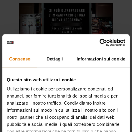
Consenso
Dettagli
Informazioni sui cookie
Questo sito web utilizza i cookie
Ecco alcuni buoni motivi per
Utilizziamo i cookie per personalizzare contenuti ed
venire a trovarci:
annunci, per fornire funzionalità dei social media e per
analizzare il nostro traffico. Condividiamo inoltre
informazioni sul modo in cui utilizza il nostro sito con i
Sveleremo le novità dei prodotti,
nostri partner che si occupano di analisi dei dati web,
compresi gli accessori e i combustibili
pubblicità e social media, i quali potrebbero combinarle
2018;
con altre informazioni che ha fornito loro o che hanno