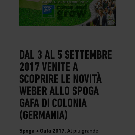
Eventi
Weber Store Bologna
Design
Weber Store Verona
Sicurezza
Weber Cup 2018
Weber Store Emilia Ovest
Semplicità
Spoga Gafa 2017
Weber Store Torino
Durata
DAL 3 AL 5 SETTEMBRE
2017 VENITE A
SCOPRIRE LE NOVITÀ
WEBER ALLO SPOGA
GAFA DI COLONIA
(GERMANIA)
Spoga + Gafa 2017.
Al più grande