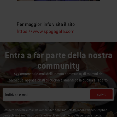
This
is
a
carousel
Per maggiori info visita il sito
of
various
https://www.spogagafa.com
images
or
videos.
Entra a far parte della nostra
Use
Next
community
and
Previous
Aggiornamenti e-mail della nostra community di maestri del
buttons
barbecue, appassionati di cucina e amanti della cucina all'aperto.
to
navigate.
Iscriviti
Indirizzo e-mail
Desidero ricevere e-mail da Weber-Stephen Products Italia Srl e Weber-Stephen
Deutschland GmbH con contenuti esclusivi dal mondo Weber, come ricette,