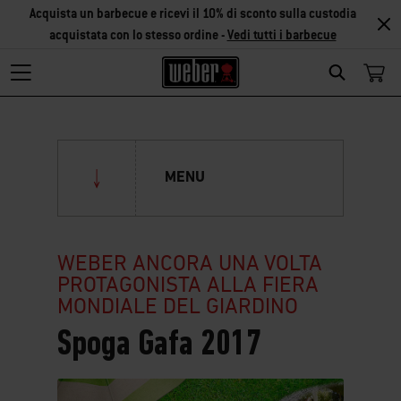
Acquista un barbecue e ricevi il 10% di sconto sulla custodia
acquistata con lo stesso ordine -
Vedi tutti i barbecue
Search
MENU
Perché Weber
WEBER ANCORA UNA VOLTA
PROTAGONISTA ALLA FIERA
Weber Stores
MONDIALE DEL GIARDINO
La Saga Weber
Weber Store Como
Spoga Gafa 2017
I vantaggi Weber
Weber Store Roma