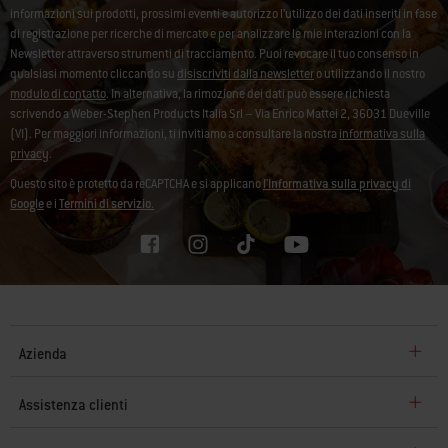
informazioni sui prodotti, prossimi eventi e autorizzo l’utilizzo dei dati inseriti in fase
di registrazione per ricerche di mercato e per analizzare le mie interazioni con la
Newsletter attraverso strumenti di tracciamento. Puoi revocare il tuo consenso in
qualsiasi momento cliccando su
disiscriviti dalla newsletter
o utilizzando il nostro
modulo di contatto
. In alternativa, la rimozione dei dati può essere richiesta
scrivendo a Weber-Stephen Products Italia Srl – Via Enrico Mattei 2, 36031 Dueville
(VI). Per maggiori informazioni, ti invitiamo a consultare la nostra
informativa sulla
privacy
.
Questo sito è protetto da reCAPTCHA e si applicano
l'Informativa sulla privacy di
Google
e i
Termini di servizio.
Azienda
Assistenza clienti