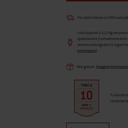
Per ordini inferiori ai 100€ sarà ad
I colli superiori a 31,5 Kg verranno 
spedizioniere (normalmente entro 3 g
verranno consegnati in 6-9 giorni la
informazioni
)
Resi gratuiti
(
maggiori informazion
*La durata d
condizioni d