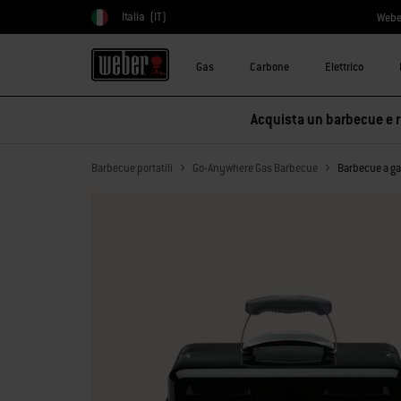
Italia
(IT)
Webe
Scegli paese
Gas
Carbone
Elettrico
Acquista un barbecue e ri
Barbecue portatili
Go-Anywhere Gas Barbecue
Barbecue a g