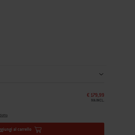
ecommendations. Please use left and arrows to navigate.
€ 179,99
IVA INCL.
dotto
ggiungi al carrello