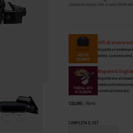
valutazione
cartina in mano, non ci sono limiti all
medio.
Read
72
Reviews.
Stesso
link
alla
pagina.
10% di sconto sul
Acquista un barbecue e 
ordine. Lo sconto verrà
Risparmia Sugli A
Acquista due accessori e
valida sullo stesso acq
carrello al check-out.
Color
Nero
COLORE :
COMPLETA IL SET