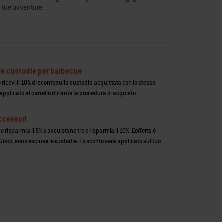
e tue avventure.
le custodie per barbecue
ricevi il 10% di sconto sulla custodia acquistata con lo stesso
 applicato al carrello durante la procedura di acquisto.
ccessori
 risparmia il 5% o acquistane tre e risparmia il 10%. L’offerta è
uisto; sono escluse le custodie. Lo sconto sarà applicato sul tuo