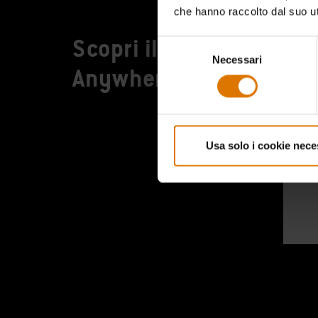
che hanno raccolto dal suo uti
Scopri il Go-
Selezione
Fac
Necessari
del
Le g
Anywhere
consenso
barbe
trasp
Usa solo i cookie nece