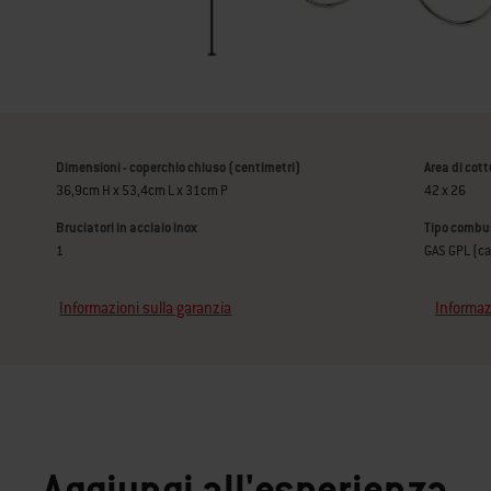
Dimensioni - coperchio chiuso (centimetri)
Area di cot
36,9cm H x 53,4cm L x 31cm P
42 x 26
Bruciatori in acciaio inox
Tipo combus
1
GAS GPL (c
Informazioni sulla garanzia
Informaz
Aggiungi all'esperienza