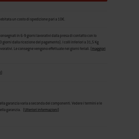
debitata un costo di spedizione pari a 10€.
consegnati in 6-9 giorni lavorativi dalla presa di contatto con lo
iorni dalla ricezione del pagamento). I colli inferiori a 31,5 Kg
vorativi. Le consegne vengono effettuate nei giorni feriali.
(
maggiori
i
)
ella garanzia varia a seconda dei componenti. Vedere i termini e le
ella garanzia.
(
Ulteriori informazioni
)