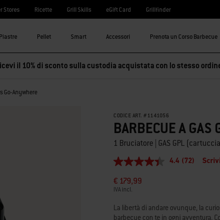
r Stores
Ricette
Grill Skills
eGift Card
Grillfinder
Piastre
Pellet
Smart
Accessori
Prenota un Corso Barbecue
cevi il 10% di sconto sulla custodia acquistata con lo stesso ordin
as Go-Anywhere
CODICE ART.
#
1141056
BARBECUE A GAS
1 Bruciatore | GAS GPL (cartuc
4.4
(72)
Scriv
4.4
stelle
€ 179,99
su
5
IVA incl.
,
valore
La libertà di andare ovunque, la curios
di
barbecue con te in ogni avventura. Co