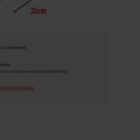
tura (centimetri)
tibile
artuccia monouso venduta separatamente)
ioni sul produttore