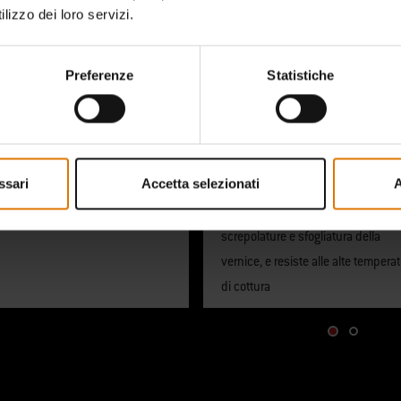
lizzo dei loro servizi.
ile da trasportare
Ritenzione superiore
Preferenze
Statistiche
del calore
ambe ruotano per bloccare il
cue in posizione durante il
Il coperchio e la base smaltati
orto
trattengono il calore per una
temperatura costante e una cottur
ssari
Accetta selezionati
A
uniforme. La finitura consente inol
di evitare la formazione di ruggine,
screpolature e sfogliatura della
vernice, e resiste alle alte tempera
di cottura