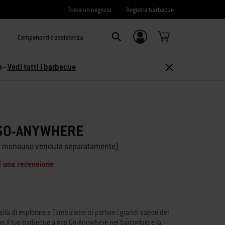
Trova un negozio
Registra barbecue
Componenti e assistenza
Accedi/
Search
Registrati
e -
Vedi tutti i barbecue
 GO-ANYWHERE
cia monouso venduta separatamente)
i una recensione
ità di esplorare e l’ambizione di portare i grandi sapori del
n il tuo barbecue a gas Go-Anywhere nel bagagliaio e la