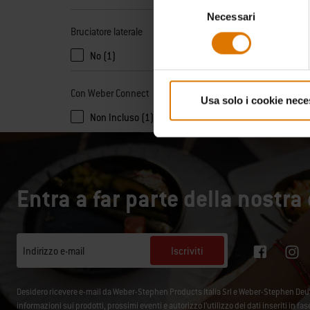
Selezione
Necessari
del
Bruciatore laterale
consenso
No (1)
Con Weber Connect
Usa solo i cookie nece
Non Incluso (1)
Entra a far parte della nostr
Iscriviti
Indirizzo e-mail
Desidero ricevere e-mail da Weber-Stephen Products Italia Srl e Weber-Stephen De
informazioni sui prodotti, prossimi eventi e autorizzo l’utilizzo dei dati inseriti in fa