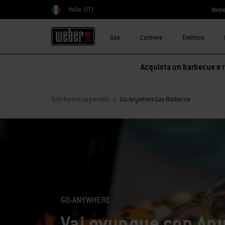
Italia
(IT)
Webe
Scegli paese
Gas
Carbone
Elettrico
Acquista un barbecue e ri
Tutti Barbecue portatili
Go-Anywhere Gas Barbecue
GO-ANYWHERE
Vai ovunque con An