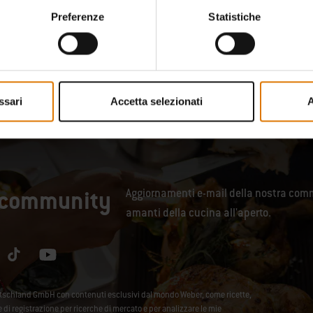
Preferenze
Statistiche
ssari
Accetta selezionati
A
a community
Aggiornamenti e-mail della nostra comm
amanti della cucina all'aperto.
utschland GmbH con contenuti esclusivi dal mondo Weber, come ricette,
se di registrazione per ricerche di mercato e per analizzare le mie