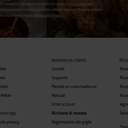
l tuo consenso in qualsiasi momento cliccando su
disiscriviti dalla
ei dati può essere richiesta scrivendo a Weber-Stephen Products Italia Srl
onsultare la nostra
informativa sulla privacy
.
Assistenza clienti
Ric
eber
Contatti
Rica
res
Supporto
Rica
Weber
Prenota un corso barbecue
Ricam
i Weber
Manuali
Rica
Il mio account
legn
nnect App
Richiesta di recesso
Trova
sulla privacy
Registrazione alla griglia
Paga