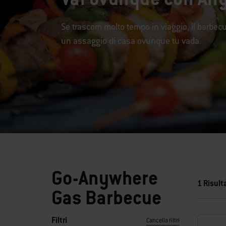
Se trascorri molto tempo in viaggio, il barbec
un assaggio di casa ovunque tu vada.
Go-Anywhere
1 Risulta
Gas Barbecue
Filtri
Cancella filtri
Selezionando uno dei filtri, la pagina verrà aggiornata con nuo