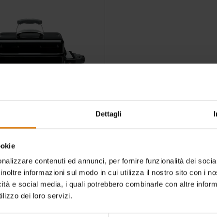
Dettagli
e a gas Go-Anywhere
ookie
4.4
(72)
nalizzare contenuti ed annunci, per fornire funzionalità dei socia
9
inoltre informazioni sul modo in cui utilizza il nostro sito con i 
icità e social media, i quali potrebbero combinarle con altre inform
tions
lizzo dei loro servizi.