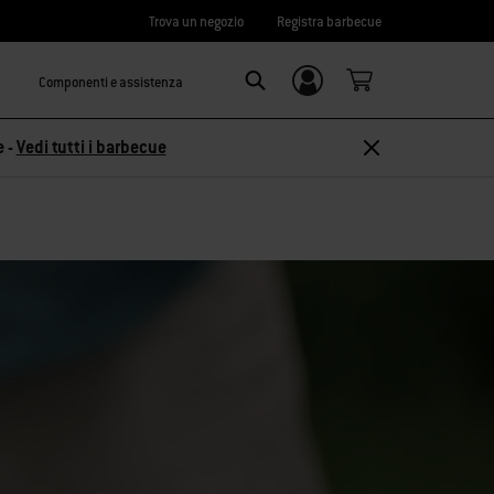
Trova un negozio
Registra barbecue
Componenti e assistenza
Accedi/
Search
Registrati
e -
Vedi tutti i barbecue