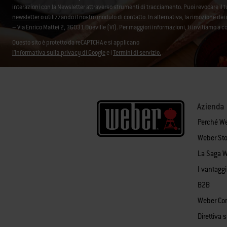
interazioni con la Newsletter attraverso strumenti di tracciamento. Puoi revocare i
newsletter
o utilizzando il nostro
modulo di contatto
. In alternativa, la rimozione d
– Via Enrico Mattei 2, 36031 Dueville (VI). Per maggiori informazioni, ti invitiamo a c
Questo sito è protetto da reCAPTCHA e si applicano
l'Informativa sulla privacy di Google
e i
Termini di servizio.
Azienda
Perché W
Weber Sto
La Saga 
I vantagg
B2B
Weber Co
Direttiva 