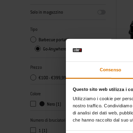
Solo in magazzino
Tipo
Barbecue portatili
Go-Anywhere Gas Barbecue
Prezzo
Consenso
€100 - €399,99 (1)
Barbecu
Questo sito web utilizza i c
Colore
Utilizziamo i cookie per perso
€ 179,9
Nero (1)
nostro traffico. Condividiamo 
IVA incl.
di analisi dei dati web, pubbl
Color Op
Nero
che hanno raccolto dal suo uti
Numero di bruciatori
1 (1)