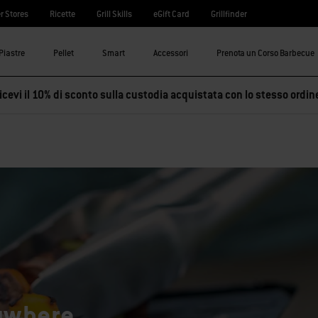
r Stores
Ricette
Grill Skills
eGift Card
Grillfinder
Piastre
Pellet
Smart
Accessori
Prenota un Corso Barbecue
cevi il 10% di sconto sulla custodia acquistata con lo stesso ordin
ywhere