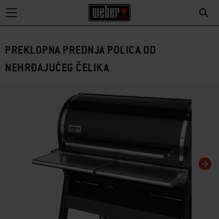
PREKLOPNA PREDNJA POLICA OD
NEHRĐAJUĆEG ČELIKA
Promjena ovog trenutačnog slajda tog karusela promijenit će trenutačni klizač