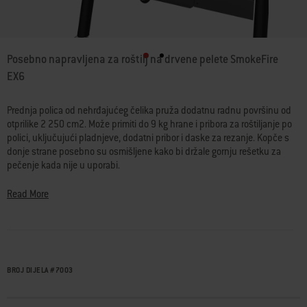
4,3 od 5 ocjena kupaca
Posebno napravljena za roštilj na drvene pelete SmokeFire
EX6
Prednja polica od nehrđajućeg čelika pruža dodatnu radnu površinu od
otprilike 2 250 cm2. Može primiti do 9 kg hrane i pribora za roštiljanje po
polici, uključujući pladnjeve, dodatni pribor i daske za rezanje. Kopče s
donje strane posebno su osmišljene kako bi držale gornju rešetku za
pečenje kada nije u uporabi.
• Jednostavno se pričvršćuje s prednje strane roštilja SmokeFire na
Read More
drvene pelete
• Osigurava dodatnu radnu površinu od više od 2 250 cm2 i može
izdržati opterećenje od do 9 kg težine po polici
• Može se čvrsto namjestiti jednom rukom i pruža dodatan prostor za
pripremu kod iznošenja hrane
BROJ DIJELA
#
7003
• Kada se ne upotrebljava, može se sklopiti
• Odgovara pokrivaču Premium za roštilj SmokeFire (prodaje se
odvojeno) kada je stolić u uspravnom ili spuštenom položaju