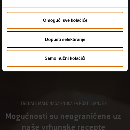
Omogući sve kolačiće
Dopusti selektiranje
Samo nužni kolačići
TREBATE MALO NADAHNUĆA ZA ROŠTILJANJE?
Mogućnosti su neograničene uz
naše vrhunske recepte