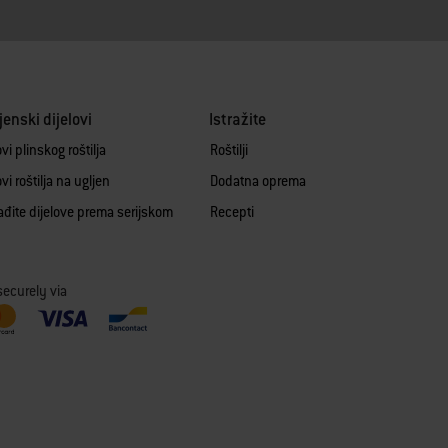
enski dijelovi
Istražite
ovi plinskog roštilja
Roštilji
ovi roštilja na ugljen
Dodatna oprema
ađite dijelove prema serijskom
Recepti
u
securely via