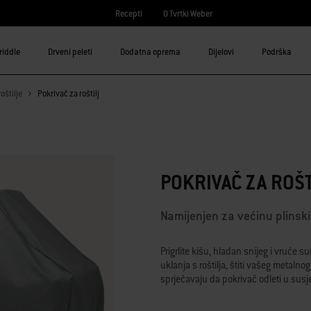
Recepti
O Tvrtki Weber
riddle
Drveni peleti
Dodatna oprema
Dijelovi
Podrška
oštilje
Pokrivač za roštilj
3,7 od 5 ocjena kupaca
POKRIVAČ ZA ROŠ
Namijenjen za većinu plinskih
Prigrlite kišu, hladan snijeg i vruće s
uklanja s roštilja, štiti vašeg metalno
sprječavaju da pokrivač odleti u sus