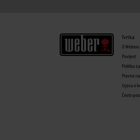
Tvrtka
O Weberu
Povijest
Politika z
Pravne n
Izjava o k
Često-pos