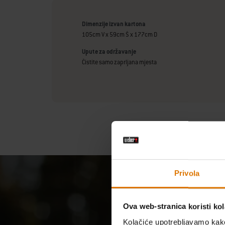
Dimenzije izvan kartona
105cm V x 59cm Š x 177cm D
Upute za održavanje
Čistite samo zaprljana mjesta
Privola
Ova web-stranica koristi kol
Kolačiće upotrebljavamo kako 