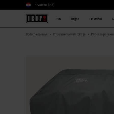
Hrvatska
(HR)
Odaberite državu
Plin
Ugljen
Električni
G
Dodatna oprema
Pribor prema vrsti roštilja
Pribor za plinske r