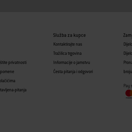
Služba za kupce
Zamj
Kontaktirajte nas
Dijel
Tražilica trgovina
Dijel
aštite privatnosti
Informacije o jamstvu
Pron
apomene
Česta pitanja i odgovori
broj
olačićima
Pay 
tavljena-pitanja