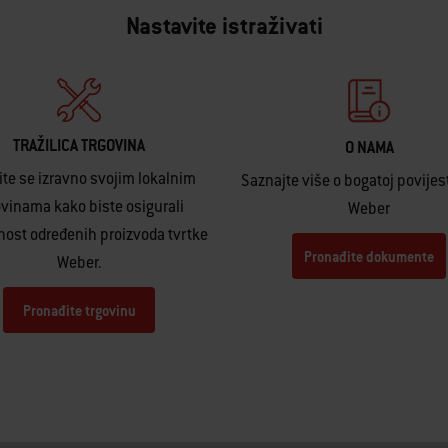
Nastavite istraživati
TRAŽILICA TRGOVINA
O NAMA
ite se izravno svojim lokalnim
Saznajte više o bogatoj povijest
ovinama kako biste osigurali
Weber
ost određenih proizvoda tvrtke
Pronađite dokumente
Weber.
Pronađite trgovinu