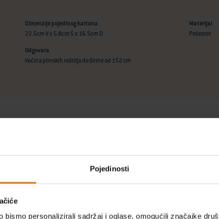
Dimenzije pojedinog kartona
Materijal
22.5cm V x 5.8cm Š x 16.5cm D
Poliester
Odgovara
Većina plinskih roštilja do širine od 152 cm
Pojedinosti
ačiće
bismo personalizirali sadržaj i oglase, omogućili značajke društv