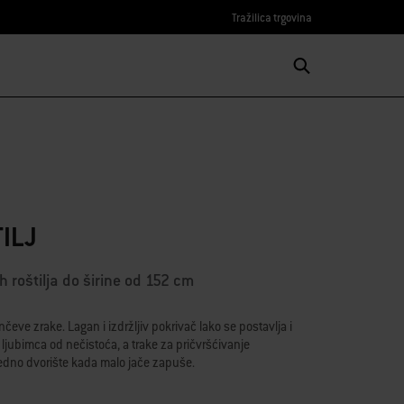
Tražilica trgovina
TILJ
 roštilja do širine od 152 cm
unčeve zrake. Lagan i izdržljiv pokrivač lako se postavlja i
g ljubimca od nečistoća, a trake za pričvršćivanje
jedno dvorište kada malo jače zapuše.