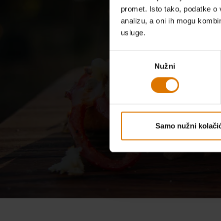
promet. Isto tako, podatke o 
analizu, a oni ih mogu kombini
usluge.
Mogu
Odabir
Nužni
pristanka
Samo nužni kolačić