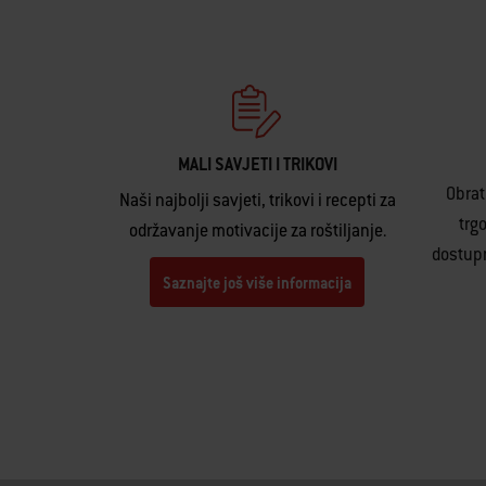
MALI SAVJETI I TRIKOVI
Obrat
Naši najbolji savjeti, trikovi i recepti za
trg
održavanje motivacije za roštiljanje.
dostupn
Saznajte još više informacija