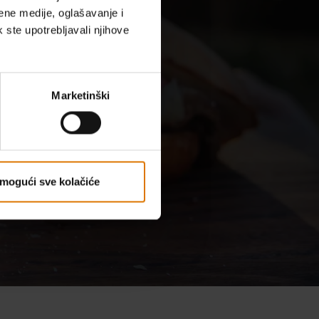
ene medije, oglašavanje i
k ste upotrebljavali njihove
 naše
Marketinški
mogući sve kolačiće