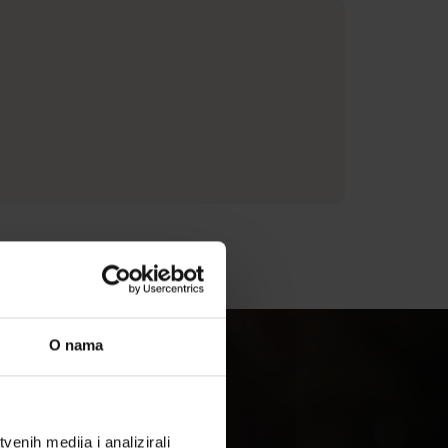
O nama
enih medija i analizirali