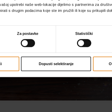
vašoj upotrebi naše web-lokacije dijelimo s partnerima za društv
rati s drugim podacima koje ste im pružili ili koje su prikupili do
TREBATE MALO NADAHNUĆA ZA ROŠTILJANJE?
ćnosti su neograničene uz
vrhunske recepte
Za postavke
Statistički
Istražite recepte
i
Dopusti selektiranje
O