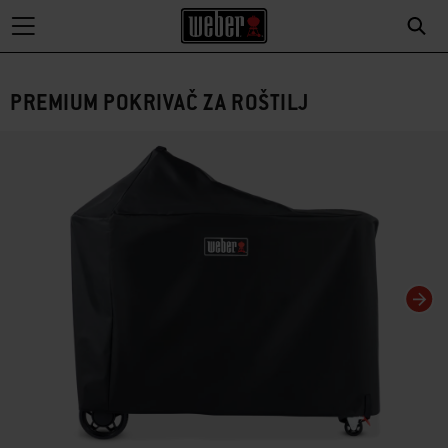
PREMIUM POKRIVAČ ZA ROŠTILJ
Promjena ovog trenutačnog slajda tog karusela promijenit će trenutačni klizač