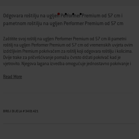
3,2 od 5 ocjena kupaca
Odgovara roštilju na ugljen Performer Premium od 57 cm i
pametnom roštilju na ugljen Performer Premium od 57 cm
Zaštitite svoj roštilj na ugljen Performer Premium od 57 cm ili pametni
roštilj na ugljen Performer Premium od 57 cm od vremenskih uvjeta ovim
izdržljivim Premium pokrivačem za roštilj koji odgovara roštilju i kolicima.
Dvije trake za pričvršćivanje pomažu čvrsto držati pokrivač kad je
vjetrovito. Njegova lagana izvedba omogućuje jednostavno pokrivanje i
otkrivanje roštilja u jednom potezu.
Read More
• Odgovara roštilju na ugljen Performer Premium od 57 cm i pametnom
roštilju na ugljen Performer Premium od 57 cm
• Materijal otporan na vremenske uvjete sprječava blijeđenje
zahvaljujući vlaknima koja štite od UV zračenja
• Pričvršćuje se pomoću dvije trake za pričvršćivanje koje se povezuju
BROJ DIJELA
#
3401421
s kolicima
• Izrađen od recikliranih materijala
• Jednostavno prekrivanje i otkrivanje zahvaljujući laganom dizajnu