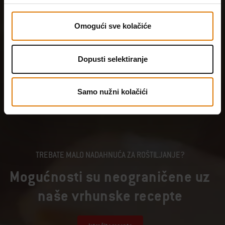
Omogući sve kolačiće
Dopusti selektiranje
Samo nužni kolačići
TREBATE MALO NADAHNUĆA ZA ROŠTILJANJE?
Mogućnosti su neograničene uz
naše vrhunske recepte