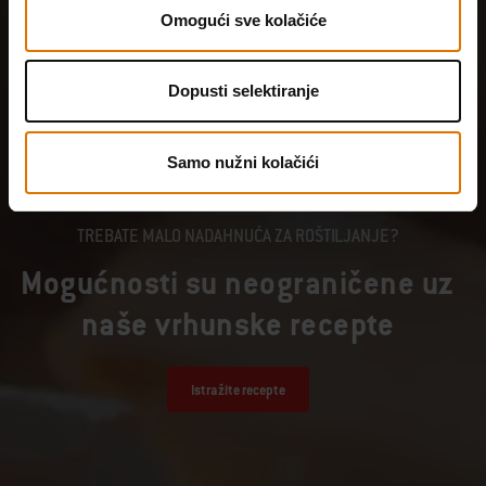
Omogući sve kolačiće
Dopusti selektiranje
Samo nužni kolačići
TREBATE MALO NADAHNUĆA ZA ROŠTILJANJE?
Mogućnosti su neograničene uz
naše vrhunske recepte
Istražite recepte