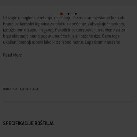
5 od 5 ocjena kupaca
Uživajte u naglom okretanju, miješanju i brzom premještanju komada
hrane uz komplet lopatica za ploču za pečenje. Zahvaljujući tankom,
izduženom dizajnu i laganoj, fleksibilnoj konstrukciji, savršene su za
brzo okretanje hrane poput umućenih jaja i pržene riže. Osim toga,
ukošeni prednji rubovi lako klize ispod hrane. Lopaticom nanesite
maslac ili umake na ploču za pečenje sa zaobljenim kutovima. Nakon
toga ih stavite u perilicu posuđa za jednostavno čišćenje.
Read More
• Lagan, fleksibilan dizajn za miješanje, okretanje i općenito rukovanje
hranom
• Zaobljeni kutovi omogućuju rukovanje namazima, umacima i
maslacem
BROJ DIJELA
#
3400424
• Kosi prednji rub lako klizi ispod hrane
• Čvrsto držite lopatice uz pomoć ručke koja se jednostavno prima
• Jednostavno čišćenje u perilici posuđa
• Visoko izdržljivi materijal od nehrđajućeg čelika
SPECIFIKACIJE ROŠTILJA