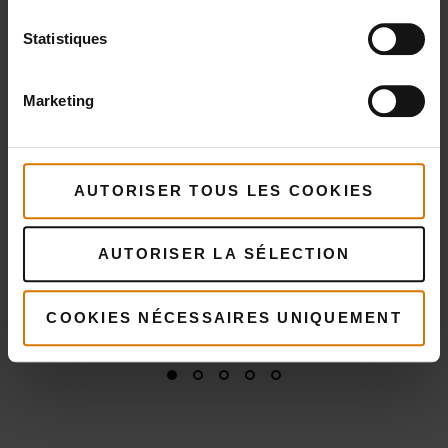
Mountain
fumage -
BBQ
Cooker Ø 47
Hickory
Statistiques
Voir
cm
détai
Voir
Marketing
détails
Voir
détails
AUTORISER TOUS LES COOKIES
AUTORISER LA SÉLECTION
COOKIES NÉCESSAIRES UNIQUEMENT