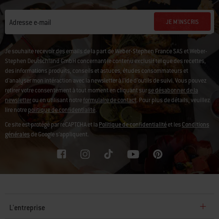
JE M'INSCRIS
Adresse e-mail
Je souhaite recevoir des emails de la part de Weber-Stephen France SAS et Weber-
Stephen Deutschland GmbH concernant le contenu exclusif tel que des recettes,
des informations produits, conseils et astuces, études consommateurs et
d'analyser mon intéraction avec la newsletter à l'ide d'outils de suivi. Vous pouvez
retirer votre consentement à tout moment en cliquant sur
se désabonner de la
newsletter
ou en utilisant notre
formulaire de contact
. Pour plus de détails, veuillez
lire notre
politique de confidentialité
.
Ce site est protégé par reCAPTCHA et la
Politique de confidentialité
et les
Conditions
générales
de Google s’appliquent.
L'entreprise