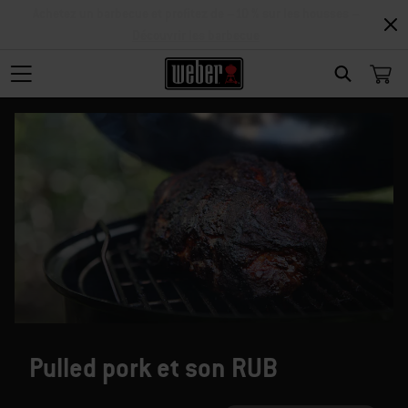
Achetez un barbecue et profitez de –10 % sur les housses –
Découvrir les barbecue
SEARCH
Pulled pork et son RUB