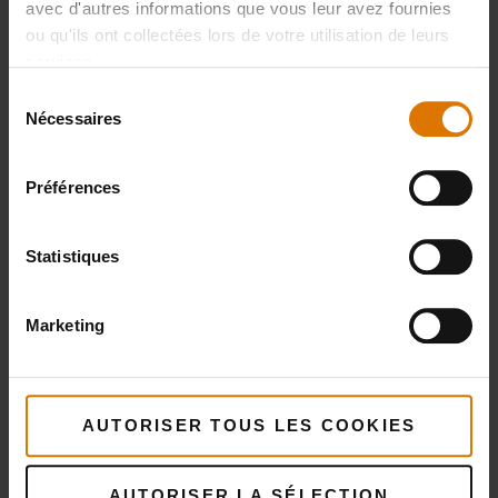
avec d'autres informations que vous leur avez fournies
IMPRIMER LA LISTE
ou qu'ils ont collectées lors de votre utilisation de leurs
services.
Sélection
Nécessaires
du
consentement
Préférences
Préparons-nous
Accessoires
Statistiques
recommandés
Marketing
Presse pour
Cloche de
AUTORISER TOUS LES COOKIES
plancha
cuisson
Voir
Voir
AUTORISER LA SÉLECTION