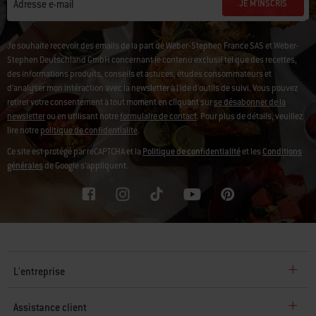
JE M'INSCRIS
Adresse e-mail
Je souhaite recevoir des emails de la part de Weber-Stephen France SAS et Weber-
Stephen Deutschland GmbH concernant le contenu exclusif tel que des recettes,
des informations produits, conseils et astuces, études consommateurs et
d'analyser mon intéraction avec la newsletter à l'ide d'outils de suivi. Vous pouvez
retirer votre consentement à tout moment en cliquant sur
se désabonner de la
newsletter
ou en utilisant notre
formulaire de contact
. Pour plus de détails, veuillez
lire notre
politique de confidentialité
.
Ce site est protégé par reCAPTCHA et la
Politique de confidentialité
et les
Conditions
générales
de Google s’appliquent.
L'entreprise
Assistance client