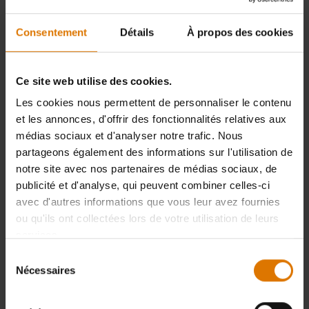
Consentement
Détails
À propos des cookies
Ce site web utilise des cookies.
Les cookies nous permettent de personnaliser le contenu
et les annonces, d'offrir des fonctionnalités relatives aux
médias sociaux et d'analyser notre trafic. Nous
partageons également des informations sur l'utilisation de
notre site avec nos partenaires de médias sociaux, de
Support de cuisson pour poulet
Cocotte Duo
publicité et d'analyse, qui peuvent combiner celles-ci
Pour grilles de cuisson Gourmet BBQ
Pour grilles de cuisson Gourmet BBQ
avec d'autres informations que vous leur avez fournies
System
System
ou qu'ils ont collectées lors de votre utilisation de leurs
4.7
(258)
4.8
(302)
services.
79,99 €
159,99 €
TVA incluse
TVA incluse
Sélection
Nécessaires
Color Options
Color Options
du
consentement