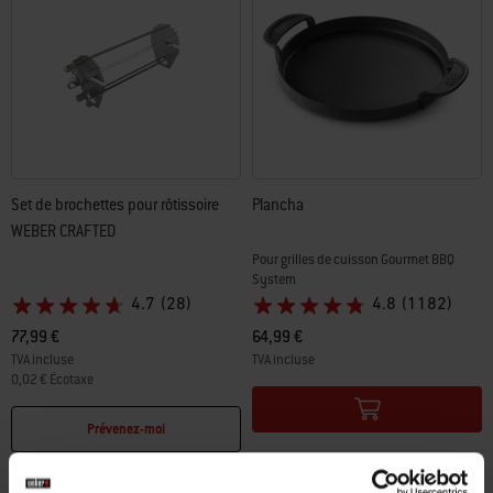
Set de brochettes pour rôtissoire
Plancha
WEBER CRAFTED​
Pour grilles de cuisson Gourmet BBQ
System
4.7
(28)
4.8
(1182)
77,99 €
64,99 €
TVA incluse
TVA incluse
0,02 € Écotaxe
Color Options
Color Options
Prévenez-moi