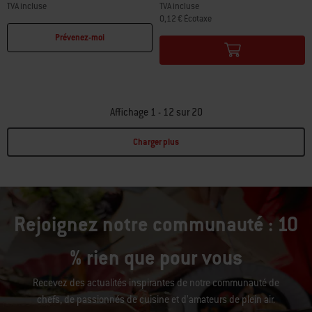
TVA incluse
TVA incluse
0,12 € Écotaxe
Color Options
Color Options
Prévenez-moi
Affichage 1 - 12 sur 20
Charger plus
Page 1
Page 2
Rejoignez notre communauté : 10
% rien que pour vous
Recevez des actualités inspirantes de notre communauté de
chefs, de passionnés de cuisine et d’amateurs de plein air.