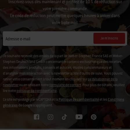
Inscrivez-vous dès maintenant et profitez de 10 % de réduction sur
votre première commande.
Le code de réduction peut mettre quelques heures à arriver dans
votre boîte mail.
Je m'inscris
Adresse e-mail
Je souhaite recevoir des emails de la part de Weber-Stephen France SAS et Weber-
Stephen Deutschland GmbH concernant le contenu exclusif tel que des recettes,
des informations produits, conseils et astuces, études consommateurs et
d'analyser mon intéraction avec la newsletter à l'ide d'outils de suivi. Vous pouvez
retirer votre consentement à tout moment en cliquant sur
se désabonner de la
newsletter
ou en utilisant notre
formulaire de contact
. Pour plus de détails, veuillez
lire notre
politique de confidentialité
.
Ce site est protégé par reCAPTCHA et la
Politique de confidentialité
et les
Conditions
générales
de Google s’appliquent.