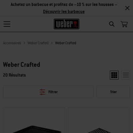
Achetez un barbecue et profitez de –10 % sur les housses –
Découvrir les barbecue
Search
Accessoires
Weber Crafted
Weber Crafted
Weber Crafted
20 Résultats
Afficher deu
Affic
Filtrer
Trier