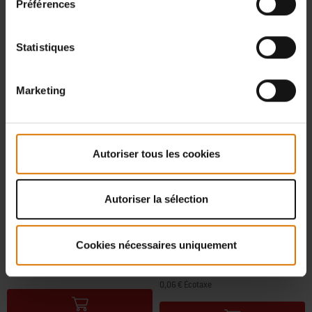
Préférences
Statistiques
Marketing
Autoriser tous les cookies
Combiné plancha et grille
Grille de saisie
Autoriser la sélection
Compatible avec les grilles de cuisson du
Pour grilles de cuisson Gourmet BBQ
Gourmet BBQ System
System
4.6
(41)
4.7
(249)
Cookies nécessaires uniquement
99,99 €
64,99 €
TVA incluse
TVA incluse
0,06 € Écotaxe
Color Options
Color Options