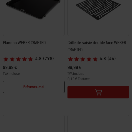
Plancha WEBER CRAFTED ​
Grille de saisie double face WEBER
CRAFTED​
4.8
(798)
4.8
(44)
99,99 €
99,99 €
TVA incluse
TVA incluse
0,12 € Écotaxe
Color Options
Color Options
Prévenez-moi