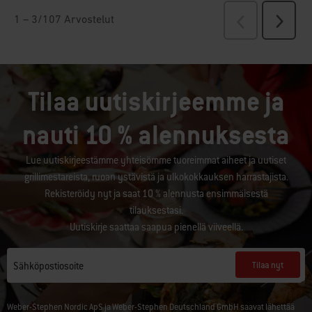
Tilaa uutiskirjeemme ja
nauti 10 % alennuksesta
Lue uutiskirjeestämme yhteisömme tuoreimmat aiheet ja uutiset
grillimestareista, ruoan ystävistä ja ulkokokkauksen harrastajista.
Rekisteröidy nyt ja saat 10 % alennusta ensimmäisestä
tilauksestasi.
Uutiskirje saattaa saapua pienellä viiveellä.
Tilaa nyt
Sähköpostiosoite
Weber-Stephen Nordic ApS ja Weber-Stephen Deutschland GmbH saavat lähettää