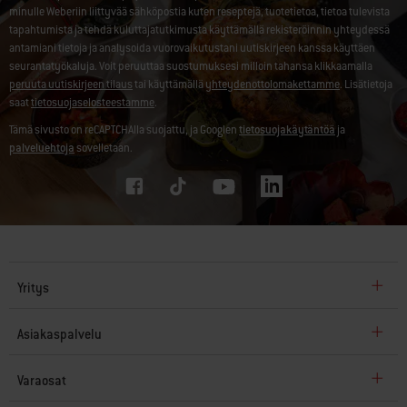
minulle Weberiin liittyvää sähköpostia kuten reseptejä, tuotetietoa, tietoa tulevista
tapahtumista ja tehdä kuluttajatutkimusta käyttämällä rekisteröinnin yhteydessä
antamiani tietoja ja analysoida vuorovaikutustani uutiskirjeen kanssa käyttäen
seurantatyökaluja. Voit peruuttaa suostumuksesi milloin tahansa klikkaamalla
peruuta uutiskirjeen tilaus
tai käyttämällä
yhteydenottolomakettamme
. Lisätietoja
saat
tietosuojaselosteestamme
.
Tämä sivusto on reCAPTCHAlla suojattu, ja Googlen
tietosuojakäytäntöä
ja
palveluehtoja
sovelletaan.
Yritys
Asiakaspalvelu
Varaosat