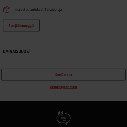
Ilmaiset palautukset
(
Lisätietoja
)
Etsi jälleenmyyjä
OMINAISUUDET
See Details
Valmistajan tiedot