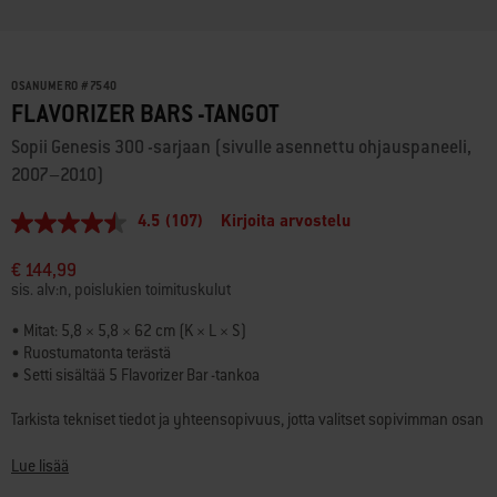
OSANUMERO
#
7540
FLAVORIZER BARS -TANGOT
Sopii Genesis 300 -sarjaan (sivulle asennettu ohjauspaneeli,
2007–2010)
4.5
(107)
Kirjoita arvostelu
4.5
/
5
€ 144,99
tähteä,
sis. alv:n, poislukien toimituskulut
keskimääräinen
arvosana.
• Mitat: 5,8 × 5,8 × 62 cm (K × L × S)
Read
• Ruostumatonta terästä
107
Reviews.
• Setti sisältää 5 Flavorizer Bar -tankoa
Saman
sivun
Tarkista tekniset tiedot ja yhteensopivuus, jotta valitset sopivimman osan
linkki.
grilliisi.
Lue lisää
Onko kysyttävää? Grillausasiantuntijamme auttavat
mielellään
.