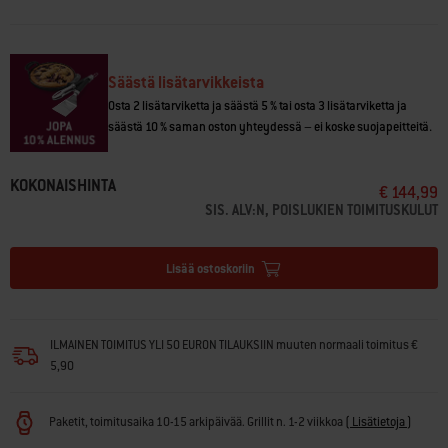
Säästä lisätarvikkeista
Osta 2 lisätarviketta ja säästä 5 % tai osta 3 lisätarviketta ja
säästä 10 % saman oston yhteydessä – ei koske suojapeitteitä.
KOKONAISHINTA
€ 144,99
SIS. ALV:N, POISLUKIEN TOIMITUSKULUT
Lisää ostoskoriin
ILMAINEN TOIMITUS YLI 50 EURON TILAUKSIIN muuten normaali toimitus €
5,90
Paketit, toimitusaika 10-15 arkipäivää. Grillit n. 1-2 viikkoa
(
Lisätietoja
)