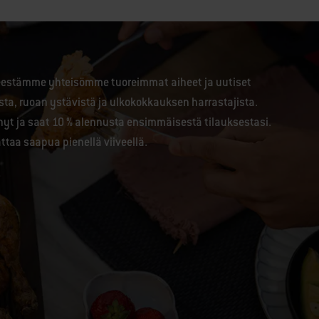
jeestämme yhteisömme tuoreimmat aiheet ja uutiset
ista, ruoan ystävistä ja ulkokokkauksen harrastajista.
nyt ja saat 10 % alennusta ensimmäisestä tilauksestasi.
attaa saapua pienellä viiveellä.