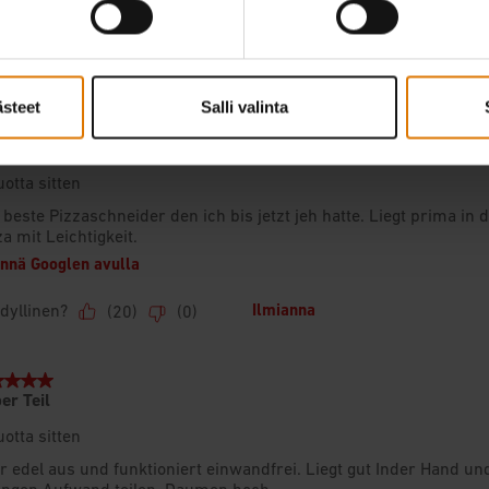
ästeet
Salli valinta