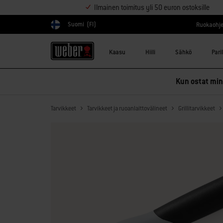
Ilmainen toimitus yli 50 euron ostoksille
Suomi
(FI)
Ruokaohje
Valitse maa
Kaasu
Hiili
Sähkö
Pari
Kun ostat mink
Tarvikkeet
Tarvikkeet ja ruoanlaittovälineet
Grillitarvikkeet