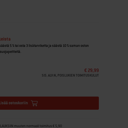
keista
 säästä 5 % tai osta 3 lisätarviketta ja säästä 10 % saman oston
suojapeitteitä.
€ 29,99
SIS. ALV:N, POISLUKIEN TOIMITUSKULUT
Lisää ostoskoriin
ILAUKSIIN muuten normaali toimitus € 5,90