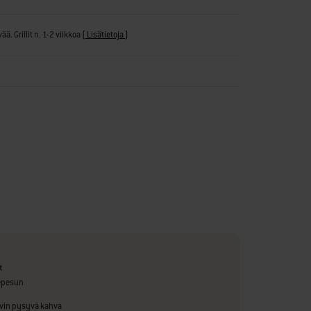
ä. Grillit n. 1-2 viikkoa
(
Lisätietoja
)
t
epesun
vin pysyvä kahva