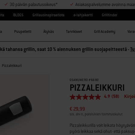
30 päivän palautusoikeus*
Asiakaspalvelumme avoinna maanant
ita
BLOGS
Grillausinspiraatiota
e-lahjakortti
Grillfinder
la
Puupelletti
Älykäs
Tarvikkeet
Grill Academy
Varao
ä tahansa grillin, saat 10 % alennuksen grillin suojapeitteestä -
Tu
Pizzaleikkuri
OSANUMERO
#
6690
PIZZALEIKKURI
4.9
(58)
Kirjo
4.9
/
€ 29,99
5
tähteä,
sis. alv:n, poislukien toimituskulut
keskimääräinen
arvosana.
Pizzaleikkurilla voit leikata höyryäv
Read
pyörä leikkaa sekä ohut- että paksupohj
58