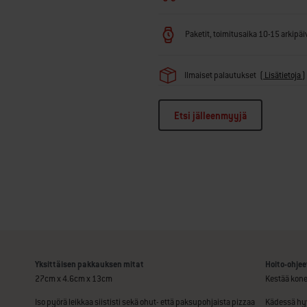
Paketit, toimitusaika 10-15 arkipäivä
Ilmaiset palautukset
(
Lisätietoja
)
Etsi jälleenmyyjä
Yksittäisen pakkauksen mitat
Hoito-ohjee
27cm x 4.6cm x 13cm
Kestää kon
Iso pyörä leikkaa siististi sekä ohut- että paksupohjaista pizzaa
Kädessä hy