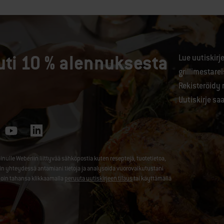
uti 10 % alennuksesta
Lue uutiskir
grillimestare
Rekisteröidy 
Uutiskirje sa
le Weberiin liittyvää sähköpostia kuten reseptejä, tuotetietoa,
nin yhteydessä antamiani tietoja ja analysoida vuorovaikutustani
loin tahansa klikkaamalla
peruuta uutiskirjeen tilaus
tai käyttämällä