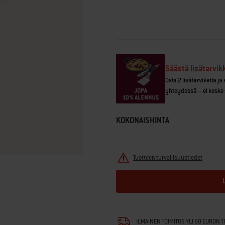
Reviews.
Saman
sivun
linkki.
Säästä lisätarvik
Osta 2 lisätarviketta ja
yhteydessä – ei koske 
KOKONAISHINTA
Tuotteen turvallisuustiedot
ILMAINEN TOIMITUS YLI 50 EURON T