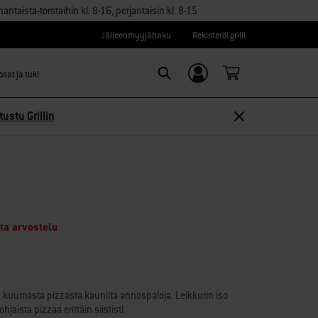
aista-torstaihin kl. 8-16, perjantaisin kl. 8-15
Jälleenmyyjähaku
Rekisteröi grilli
sat ja tuki
Kirjaudu sisään/
Search
Rekisteröidy
tustu Grillin
ita arvostelu
än kuumasta pizzasta kauniita annospaloja. Leikkurin iso
aista pizzaa erittäin siististi.