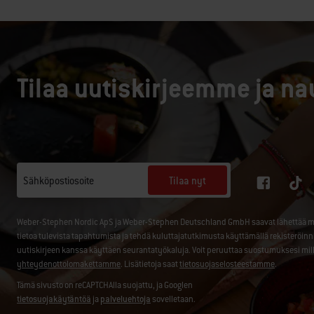
Tilaa uutiskirjeemme ja na
Tilaa nyt
Sähköpostiosoite
Weber-Stephen Nordic ApS ja Weber-Stephen Deutschland GmbH saavat lähettää minul
tietoa tulevista tapahtumista ja tehdä kuluttajatutkimusta käyttämällä rekisteröin
uutiskirjeen kanssa käyttäen seurantatyökaluja. Voit peruuttaa suostumuksesi mil
yhteydenottolomakettamme
. Lisätietoja saat
tietosuojaselosteestamme
.
Tämä sivusto on reCAPTCHAlla suojattu, ja Googlen
tietosuojakäytäntöä
ja
palveluehtoja
sovelletaan.