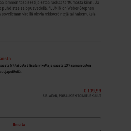
kaa lämmön tasaisesti ja estää ruokaa tarttumasta kiinni. Ja
lppo puhdistaa saippuavedellä. *LUMIN on Weber-Stephen
 sovelletaan vireillä olevia rekisteröintejä tai hakemuksia
ja munakkaista vihanneksiin ja kalaan
oite ei vaadi käsittelyä
pinnoitteeseen
issä
keista
illin grilliritilän
 säästä 5 % tai osta 3 lisätarviketta ja säästä 10 % saman oston
suojapeitteitä.
€ 109,99
SIS. ALV:N, POISLUKIEN TOIMITUSKULUT
Ilmoita