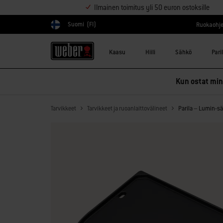
Ilmainen toimitus yli 50 euron ostoksille
Suomi
(FI)
Ruokaohje
Valitse maa
Kaasu
Hiili
Sähkö
Pari
Kun ostat mink
Tarvikkeet
Tarvikkeet ja ruoanlaittovälineet
Parila – Lumin-sä