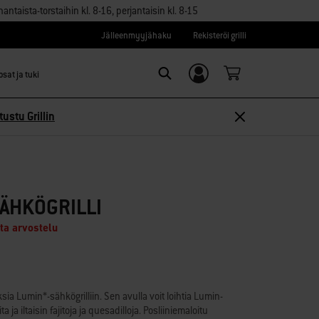
aista-torstaihin kl. 8-16, perjantaisin kl. 8-15
Jälleenmyyjähaku
Rekisteröi grilli
sat ja tuki
Kirjaudu sisään/
Search
Rekisteröidy
tustu Grillin
SÄHKÖGRILLI
ita arvostelu
sia Lumin*-sähkögrilliin. Sen avulla voit loihtia Lumin-
a ja iltaisin fajitoja ja quesadilloja. Posliiniemaloitu