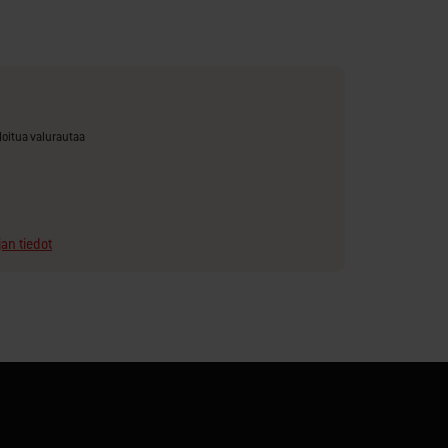
loitua valurautaa
jan tiedot