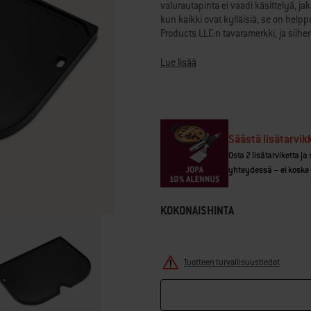
valurautapinta ei vaadi käsittelyä, ja
Reviews.
Saman
kun kaikki ovat kylläisiä, se on he
sivun
Products LLC:n tavaramerkki, ja siihen
linkki.
Yhdysvalloissa ja muissa maissa.
Lue lisää
• Valmista kaikenlaista ohukaisista 
• Valurauta jakaa lämmön tasaisesti
• Säästä aikaa, sillä posliiniemalipinn
• Ruoka ei tartu posliiniemaloituun 
• Kohotetut reunat pitävät ruoan grill
Säästä lisätarvik
• Suunniteltu korvaamaan Lumin-sähkögr
Osta 2 lisätarviketta ja
yhteydessä – ei koske 
KOKONAISHINTA
Tuotteen turvallisuustiedot