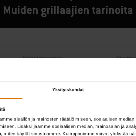
Muiden grillaajien tarinoita
Yksityiskohdat
itä
mme sisällön ja mainosten räätälöimiseen, sosiaalisen median
iseen. Lisäksi jaamme sosiaalisen median, mainosalan ja analy
, miten käytät sivustoamme. Kumppanimme voivat yhdistää näitä t