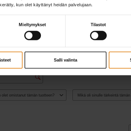
n kerätty, kun olet käyttänyt heidän palvelujaan.
Mieltymykset
Tilastot
ästeet
Salli valinta