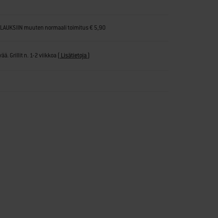
ILAUKSIIN muuten normaali toimitus € 5,90
ä. Grillit n. 1-2 viikkoa
(
Lisätietoja
)