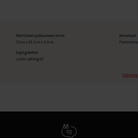
Yksittäisen pakkauksen mitat
Materiaali
35cm x 45.5cm x 3.4cm
Posliiniema
Sopii grilleihin
Lumin-sähkögrilli
Valmista