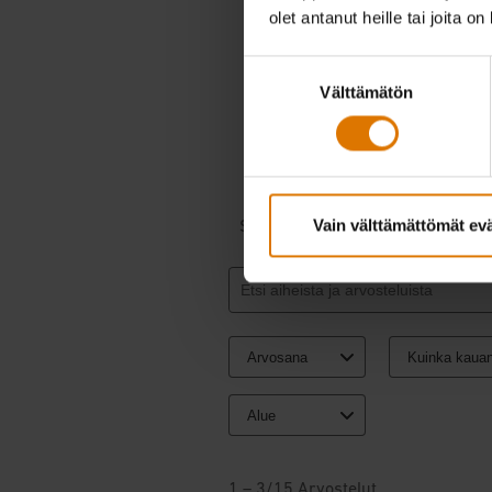
olet antanut heille tai joita o
Suostumuksen
Välttämätön
valinta
Vain välttämättömät ev