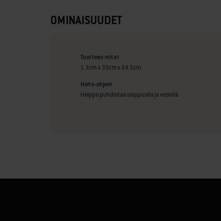
OMINAISUUDET
Tuotteen mitat
1.3cm x 33cm x 24.5cm
Hoito-ohjeet
Helppo puhdistaa saippualla ja vedellä