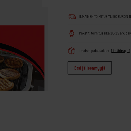
ILMAINEN TOIMITUS YLI 50 EURON T
Paketit, toimitusaika 10-15 arkipäivä
Ilmaiset palautukset
(
Lisätietoja
)
Etsi jälleenmyyjä