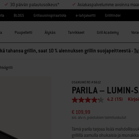
30 päivän palautusoikeus*
Asiakaspalvelumme avoinna maanant
ita
BLOGS
Grillausinspiraatiota
e-lahjakortti
Grillfinder
la
Puupelletti
Älykäs
Tarvikkeet
Grill Academy
Varao
ä tahansa grillin, saat 10 % alennuksen grillin suojapeitteestä -
Tu
hkögrilli
OSANUMERO
#
6612
PARILA – LUMIN-
4.2
(15)
Kirjo
4.2
/
€ 109,99
5
tähteä,
sis. alv:n, poislukien toimituskulut
keskimääräinen
arvosana.
Tämä parila tarjoaa lisää mahdollisuuk
Read
grillillä aamulla ohukaisia ja munakkait
15