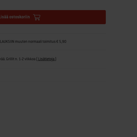
Lisää ostoskoriin
ILAUKSIIN muuten normaali toimitus € 5,90
ä. Grillit n. 1-2 viikkoa
(
Lisätietoja
)