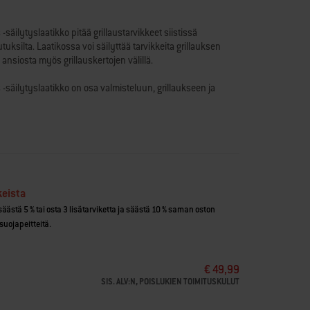
säilytyslaatikko pitää grillaustarvikkeet siistissä
uksilta. Laatikossa voi säilyttää tarvikkeita grillauksen
 ansiosta myös grillauskertojen välillä.
-säilytyslaatikko on osa valmisteluun, grillaukseen ja
ks -järjestelmää, joka sopii tällä hetkellä Weber® SLATE 76
ajennettavaan jalustaan. Lisää tarvikkeita ja yhteensopivia
i ja suojaa sisältöä
oon ja pitää tarvikkeet käden ulottuvilla
 Weber Works -kiinnikkeisiin säilytystä varten
keista
i
 säästä 5 % tai osta 3 lisätarviketta ja säästä 10 % saman oston
r® SLATE -pariloihin ja laajennettavaan jalustaan
suojapeitteitä.
€ 49,99
SIS. ALV:N, POISLUKIEN TOIMITUSKULUT