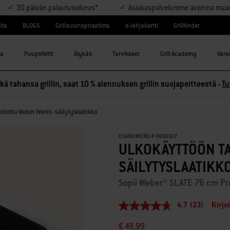
30 päivän palautusoikeus*
Asiakaspalvelumme avoinna maanant
ita
BLOGS
Grillausinspiraatiota
e-lahjakortti
Grillfinder
la
Puupelletti
Älykäs
Tarvikkeet
Grill Academy
Varao
ä tahansa grillin, saat 10 % alennuksen grillin suojapeitteestä -
Tu
oitettu Weber Works -säilytyslaatikko
OSANUMERO
#
3400107
ULKOKÄYTTÖÖN T
SÄILYTYSLAATIKK
Sopii Weber® SLATE 76 cm Pre
4.7
(23)
Kirjo
4.7
/
€ 49,99
5