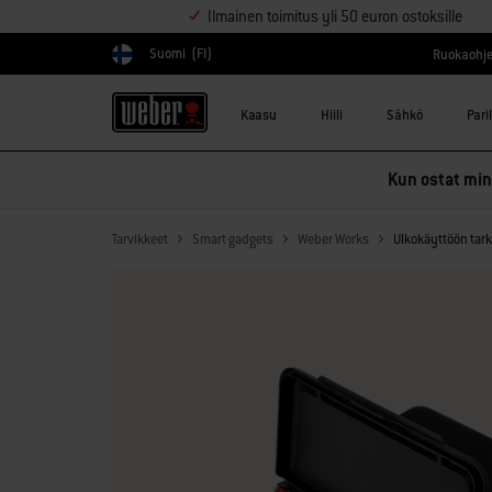
Ilmainen toimitus yli 50 euron ostoksille
Suomi
(FI)
Ruokaohje
Valitse maa
Kaasu
Hiili
Sähkö
Pari
Kun ostat mink
Tarvikkeet
Smart gadgets
Weber Works
Ulkokäyttöön tark