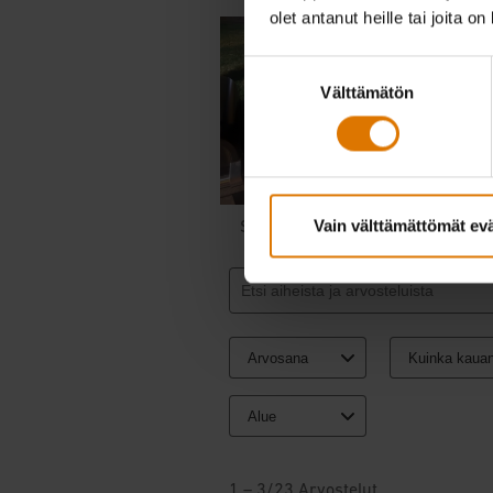
olet antanut heille tai joita o
Suostumuksen
Välttämätön
valinta
Vain välttämättömät ev