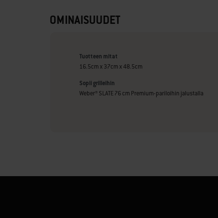
OMINAISUUDET
Tuotteen mitat
16.5cm x 37cm x 48.5cm
Sopii grilleihin
Weber® SLATE 76 cm Premium-pariloihin jalustalla