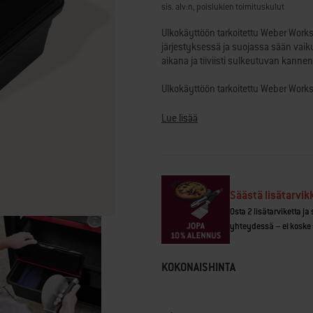
tähteä,
sis. alv:n, poislukien toimituskulut
keskimääräinen
arvosana.
Ulkokäyttöön tarkoitettu Weber Works -
Read
järjestyksessä ja suojassa sään vaikut
23
aikana ja tiiviisti sulkeutuvan kannen
Reviews.
Saman
sivun
Ulkokäyttöön tarkoitettu Weber Works 
linkki.
säilyttämiseen tarkoitettua Weber Wor
cm Premium-pariloihin jalustalla ja la
Lue lisää
Weber®-grillejä tulossa pian.
• Säänkestävä kansi sulkeutuu tiiviist
• Solahtaa Weber Works -sivutason kol
• Helppo liu'uttaa avoimien vaunujen
Säästä lisätarvik
• Saranallinen kansi avautuu helpost
Osta 2 lisätarviketta ja
• Weber Works -järjestelmä sopii Webe
yhteydessä – ei koske 
KOKONAISHINTA