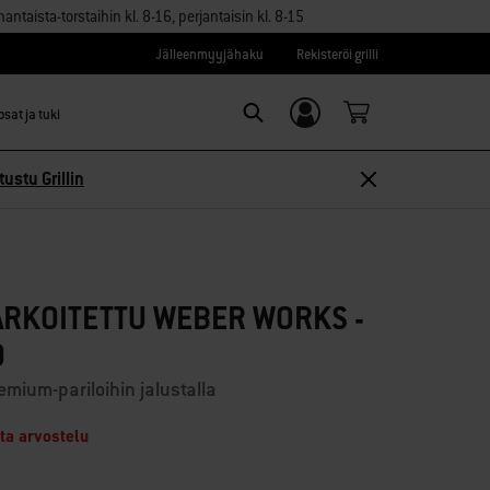
aista-torstaihin kl. 8-16, perjantaisin kl. 8-15
Jälleenmyyjähaku
Rekisteröi grilli
sat ja tuki
Kirjaudu sisään/
Search
Rekisteröidy
tustu Grillin
ARKOITETTU WEBER WORKS -
O
mium-pariloihin jalustalla
ita arvostelu