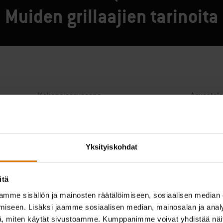
Muiden grillaajien tarinoita
Yksityiskohdat
itä
mme sisällön ja mainosten räätälöimiseen, sosiaalisen median
iseen. Lisäksi jaamme sosiaalisen median, mainosalan ja analy
, miten käytät sivustoamme. Kumppanimme voivat yhdistää näitä t