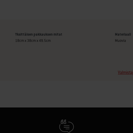
Yksittäisen pakkauksen mitat
Materiaali
18cm x 38cm x 49.5cm
Muovia
Valmista