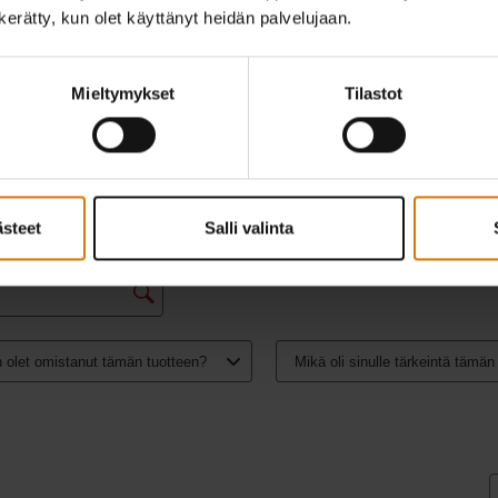
n kerätty, kun olet käyttänyt heidän palvelujaan.
Mieltymykset
Tilastot
ästeet
Salli valinta