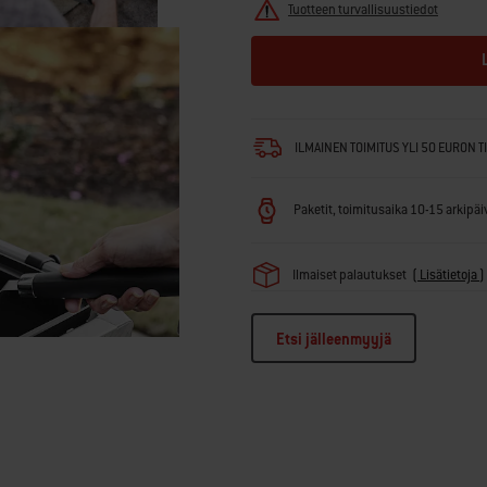
Tuotteen turvallisuustiedot
ILMAINEN TOIMITUS YLI 50 EURON T
Paketit, toimitusaika 10-15 arkipäivä
Ilmaiset palautukset
(
Lisätietoja
)
Etsi jälleenmyyjä