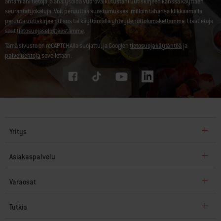
antamiani tietoja ja analysoida vuorovaikutustani uutiskirjeen kanssa käyttäen
seurantatyökaluja. Voit peruuttaa suostumuksesi milloin tahansa klikkaamalla
peruuta uutiskirjeen tilaus
tai käyttämällä
yhteydenottolomakettamme
. Lisätietoja
saat
tietosuojaselosteestamme
.
Tämä sivusto on reCAPTCHAlla suojattu, ja Googlen
tietosuojakäytäntöä
ja
palveluehtoja
sovelletaan.
Yritys
Asiakaspalvelu
Varaosat
Tutkia