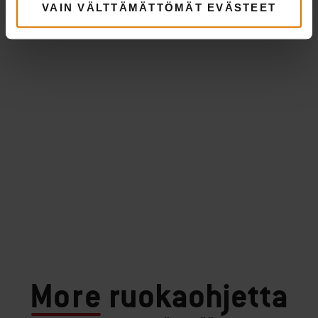
VAIN VÄLTTÄMÄTTÖMÄT EVÄSTEET
More
ruokaohjetta