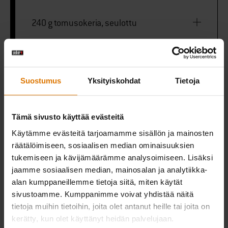
240 g tomusokeria, seulottu
1 tl vaniljauutetta
Suostumus
Yksityiskohdat
Tietoja
Ripaus hienoa suolaa
Tämä sivusto käyttää evästeitä
25 cm:n valurautapannu
Käytämme evästeitä tarjoamamme sisällön ja mainosten
räätälöimiseen, sosiaalisen median ominaisuuksien
tukemiseen ja kävijämäärämme analysoimiseen. Lisäksi
Alumiinifolio
jaamme sosiaalisen median, mainosalan ja analytiikka-
alan kumppaneillemme tietoja siitä, miten käytät
sivustoamme. Kumppanimme voivat yhdistää näitä
tietoja muihin tietoihin, joita olet antanut heille tai joita on
PRINT THIS LIST
kerätty, kun olet käyttänyt heidän palvelujaan.