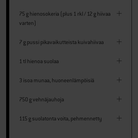
75 g hienosokeria (plus 1 rkl / 12 g hiivaa
varten)
7 g pussi pikavaikutteista kuivahiivaa
1 tl hienoa suolaa
3 isoa munaa, huoneenlämpöisiä
750 g vehnäjauhoja
115 g suolatonta voita, pehmennetty