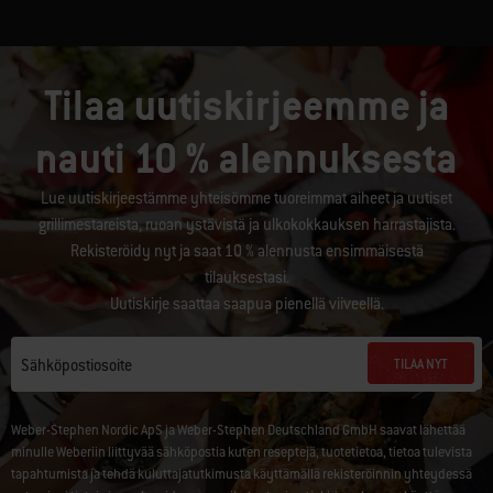
Tilaa uutiskirjeemme ja
nauti 10 % alennuksesta
Lue uutiskirjeestämme yhteisömme tuoreimmat aiheet ja uutiset
grillimestareista, ruoan ystävistä ja ulkokokkauksen harrastajista.
Rekisteröidy nyt ja saat 10 % alennusta ensimmäisestä
tilauksestasi.
Uutiskirje saattaa saapua pienellä viiveellä.
TILAA NYT
Sähköpostiosoite
Weber-Stephen Nordic ApS ja Weber-Stephen Deutschland GmbH saavat lähettää
minulle Weberiin liittyvää sähköpostia kuten reseptejä, tuotetietoa, tietoa tulevista
tapahtumista ja tehdä kuluttajatutkimusta käyttämällä rekisteröinnin yhteydessä