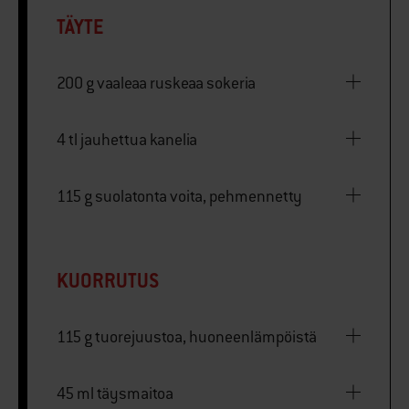
TÄYTE
200 g vaaleaa ruskeaa sokeria
4 tl jauhettua kanelia
115 g suolatonta voita, pehmennetty
KUORRUTUS
115 g tuorejuustoa, huoneenlämpöistä
45 ml täysmaitoa