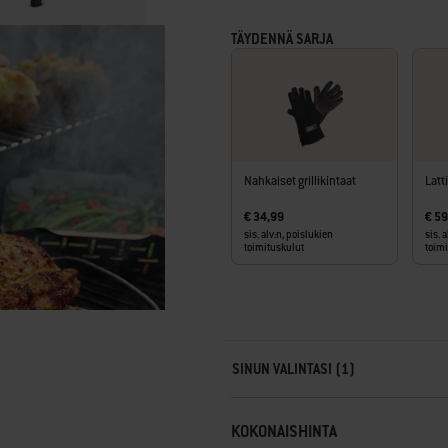
TÄYDENNÄ SARJA
Nahkaiset grillikintaat
Latt
€ 34,99
€ 59
sis. alv:n, poislukien
sis. 
toimituskulut
toim
Carousel containing list of product r
SINUN VALINTASI (1)
KOKONAISHINTA