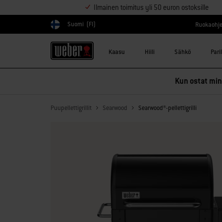
Ilmainen toimitus yli 50 euron ostoksille
Suomi
(FI)
Ruokaohje
Valitse maa
Kaasu
Hiili
Sähkö
Pari
Kun ostat mink
Puupellettigrillit
Searwood
Searwood®-pellettigrilli