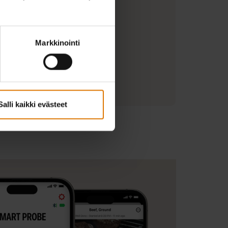
n grillausalue (cm)
Markkinointi
jan tiedot
Salli kaikki evästeet