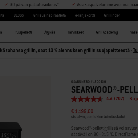
30 päivän palautusoikeus*
Asiakaspalvelumme avoinna maanant
ita
BLOGS
Grillausinspiraatiota
e-lahjakortti
Grillfinder
la
Puupelletti
Älykäs
Tarvikkeet
Grill Academy
Varao
ä tahansa grillin, saat 10 % alennuksen grillin suojapeitteestä -
Tu
OSANUMERO
#
1500130
SEARWOOD®-PELLE
4.6
(707)
Kirj
4.6
/
€ 1.199,00
5
tähteä,
sis. alv:n, poislukien toimituskulut
keskimääräinen
arvosana.
Searwood®-pellettigrillissä voi savust
Read
säätöväli on 80–315 °C. DirectFlame ru
707