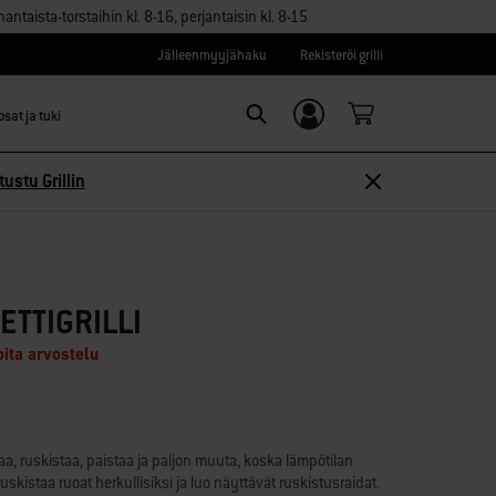
aista-torstaihin kl. 8-16, perjantaisin kl. 8-15
Jälleenmyyjähaku
Rekisteröi grilli
sat ja tuki
Kirjaudu sisään/
Search
Rekisteröidy
tustu Grillin
TTIGRILLI
oita arvostelu
aa, ruskistaa, paistaa ja paljon muuta, koska lämpötilan
skistaa ruoat herkullisiksi ja luo näyttävät ruskistusraidat.