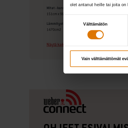
olet antanut heille tai joita o
Mitat - kansi auki (cm)
151cm x 98cm x 72.50cm
Suostumuksen
Lämmitystelineen koko (cm)
Välttämätön
valinta
1470cm2
Näytä kaikki ominaisuudet
Vain välttämättömät ev