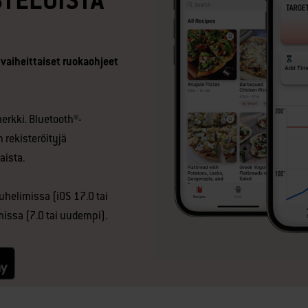
STELUISTA
a vaiheittaiset ruokaohjeet
merkki. Bluetooth®-
n rekisteröityjä
aista.
helimissa (iOS 17.0 tai
issa (7.0 tai uudempi).
null