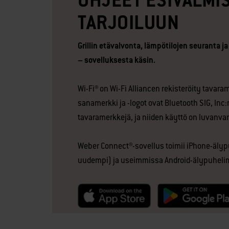
OHJEET ESIVALMI
TARJOILUUN
Grillin etävalvonta, lämpötilojen seuranta j
– sovelluksesta käsin.
Wi-Fi® on Wi-Fi Alliancen rekisteröity tavara
sanamerkki ja -logot ovat Bluetooth SIG, Inc:
tavaramerkkejä, ja niiden käyttö on luvanvar
Weber Connect®-sovellus toimii iPhone-älypu
uudempi) ja useimmissa Android-älypuhelim
null