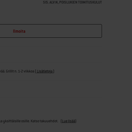
SIS. ALV:N, POISLUKIEN TOIMITUSKULUT
Ilmoita
ä. Grillit n. 1-2 viikkoa
(
Lisätietoja
)
ka yksittäisille osille. Katso takuuehdot.
(
Lue lisää
)