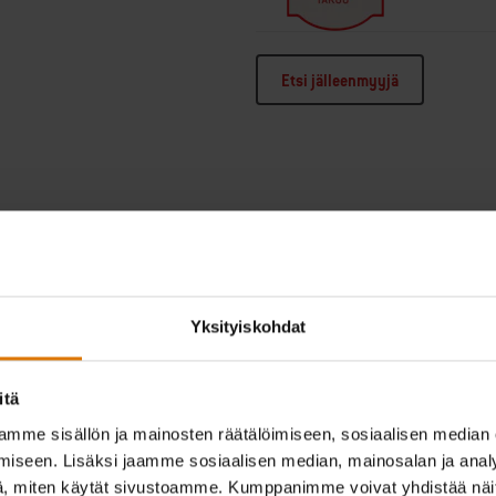
Etsi jälleenmyyjä
TASAISESTI JAKAUTUVA LÄMP
HELPPO HUOLTAA.
Yksityiskohdat
itä
mme sisällön ja mainosten räätälöimiseen, sosiaalisen median
iseen. Lisäksi jaamme sosiaalisen median, mainosalan ja analy
, miten käytät sivustoamme. Kumppanimme voivat yhdistää näitä t