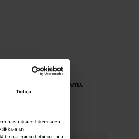
Ö.
TINKIMÄTÖNTÄ LAATUA.
Tietoja
 ominaisuuksien tukemiseen
tiikka-alan
ietoja muihin tietoihin, joita