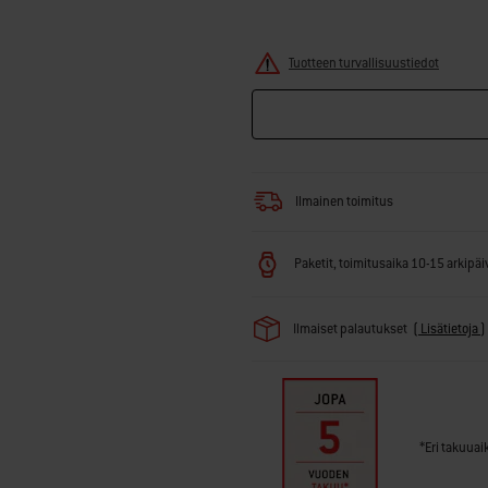
Tuotteen turvallisuustiedot
Ilmainen toimitus
Paketit, toimitusaika 10-15 arkipäivä
Ilmaiset palautukset
(
Lisätietoja
)
*Eri takuuai