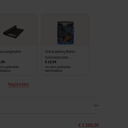
ian suojamatto
Grill Academy Blend –
luonnonpuusta...
,99
€ 19,99
alv:n, poislukien
sis. alv:n, poislukien
ituskulut
toimituskulut
Näytä kaikki
ecommendations. Please use left and arrows to navigate.
€ 1.199,00