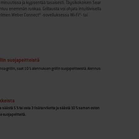
 minuutissa ja kypsentää tasaisesti. Täysikokoisen Sear
uu enemmän ruokaa. Grillausta voi ohjata intuitiivisella
uhelimen Weber Connect® -sovelluksessa Wi-Fi®- tai
n kautta voi hallita grilliä mistä tahansa, seurata
sa sekä saada reseptejä, ilmoituksia ruoan
livarras ja parila (kumpikin myydään erikseen)
okeilemisen. Puhdistaminen onnistuu nopeasti ja helposti,
elmän saa vedettyä ulos grillin etupuolelta.
 °C mahdollistaa sekä savustamisen että ruskistamisen
llin suojapeitteistä
an pinnan ja ruskistusraidat
sa grillin, saat 10 % alennuksen grillin suojapeitteestä. Alennus
ypsentää enemmän ruokaa suoralla lämmöllä
ti ja palauttaa lämmön kannen avaamisen jälkeen
un aromia
rillin parilaksi
een) ruskistaa ja rapsakoittaa ruoat tasaisesti
kkeista
llaustarvikkeet (myydään erikseen) sopivat tähän grilliin
ja säästä 5 % tai osta 3 lisätarviketta ja säästä 10 % saman oston
e suojapeitteitä.