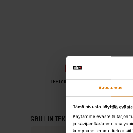
TEHTY KESTÄMÄÄN.
Suostumus
Tämä sivusto käyttää eväste
Käytämme evästeitä tarjoama
GRILLIN TEKNISET TIEDOT
ja kävijämäärämme analysoim
kumppaneillemme tietoja siitä