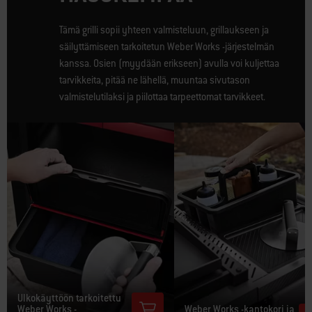
Tämä grilli sopii yhteen valmisteluun, grillaukseen ja
säilyttämiseen tarkoitetun Weber Works -järjestelmän
kanssa. Osien (myydään erikseen) avulla voi kuljettaa
tarvikkeita, pitää ne lähellä, muuntaa sivutason
valmistelutilaksi ja piilottaa tarpeettomat tarvikkeet.
Ulkokäyttöön tarkoitettu
Weber Works -
Weber Works -kantokori ja