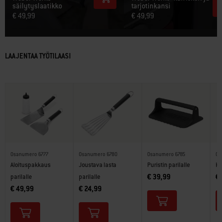
säilytyslaatikko
tarjotinkansi
€ 49,99
€ 49,99
LAAJENTAA TYÖTILAASI
Osanumero 6777
Osanumero 6780
Osanumero 6785
Os
Aloituspakkaus
Joustava lasta
Puristin parilalle
Ka
€ 39,99
€
parilalle
parilalle
€ 49,99
€ 24,99