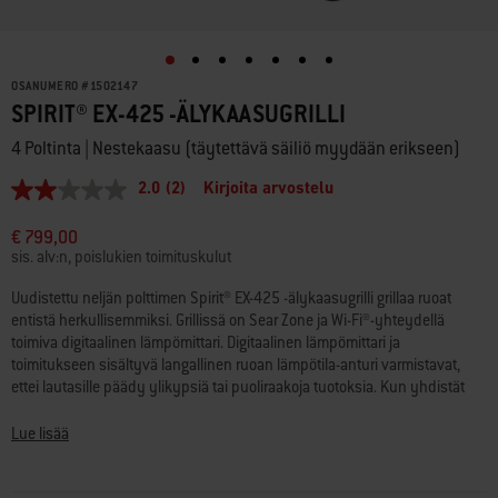
OSANUMERO
#
1502147
SPIRIT® EX-425 -ÄLYKAASUGRILLI
4 Poltinta | Nestekaasu (täytettävä säiliö myydään erikseen)
2.0
(2)
Kirjoita arvostelu
2.0
/
5
€ 799,00
tähteä,
sis. alv:n, poislukien toimituskulut
keskimääräinen
arvosana.
Uudistettu neljän polttimen Spirit® EX-425 -älykaasugrilli grillaa ruoat
Read
entistä herkullisemmiksi. Grillissä on Sear Zone ja Wi-Fi®-yhteydellä
2
Reviews.
toimiva digitaalinen lämpömittari. Digitaalinen lämpömittari ja
Saman
toimitukseen sisältyvä langallinen ruoan lämpötila-anturi varmistavat,
sivun
ettei lautasille päädy ylikypsiä tai puoliraakoja tuotoksia. Kun yhdistät
linkki.
lämpömittarin Weber Connect® -sovellukseen, voit valvoa grilliä etänä ja
saada älypuhelimeesi ilmoituksen, kun grilli on kuumennut tai kun ruoka
Lue lisää
on valmis käännettäväksi. Kaksi tehopoltinta lisäävät Sear Zonen tehoa
40 %. Se takaa lihaan, kalaan ja vihanneksiin näyttävät ja maukkaat