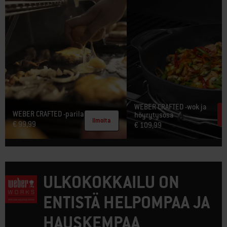
WEBER CRAFTED -wok ja
WEBER CRAFTED -parila​
höyrytysosa
Ilmoita
€ 99,99
€ 109,99
ULKOKOKKAILU ON
ENTISTÄ HELPOMPAA JA
HAUSKEMPAA