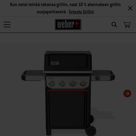
Kun ostat minkä tahansa grillin, saat 10 % alennuksen grillin
suojapeitteestä -
Tutustu Grillin
Search
Changing this current slide of this carousel will change the current slide of t