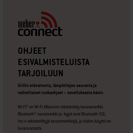
OHJEET
ESIVALMISTELUISTA
TARJOILUUN
Grillin etävalvonta, lämpötilojen seuranta ja
vaiheittaiset ruokaohjeet – sovelluksesta käsin.
Wi-Fi® on Wi-Fi Alliancen rekisteröity tavaramerkki.
Bluetooth®-sanamerkki ja -logot ovat Bluetooth SIG,
Inc:n rekisteröityjä tavaramerkkejä, ja niiden käyttö on
luvanvaraista.