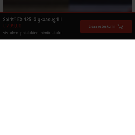
Spirit® EX-425 -älykaasugrilli
€ 799,00
Lisää ostoskoriin
sis. alv:n, poislukien toimituskulut