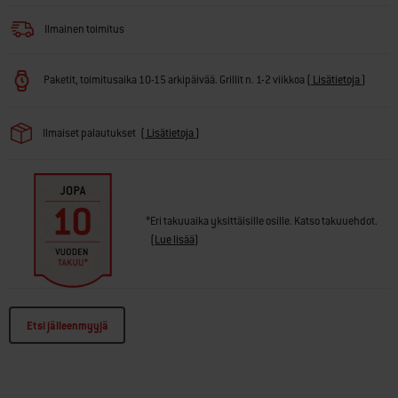
· Grillivartaassa (myydään erikseen) ruoat ruskistuvat tasaisesti
Ilmainen toimitus
Paketit, toimitusaika 10-15 arkipäivää. Grillit n. 1-2 viikkoa
(
Lisätietoja
)
Ilmaiset palautukset
(
Lisätietoja
)
*Eri takuuaika yksittäisille osille. Katso takuuehdot.
(
Lue lisää
)
Etsi jälleenmyyjä