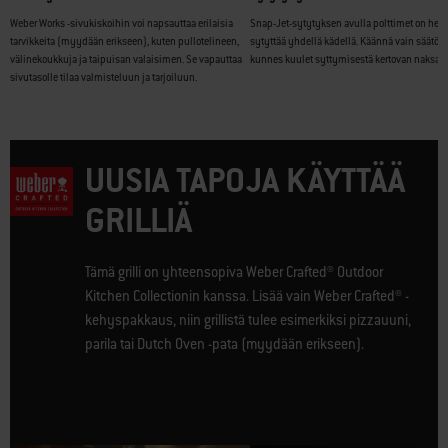
Weber Works -sivukiskoihin voi napsauttaa erilaisia
Snap-Jet-sytytyksen avulla polttimet on hel
tarvikkeita (myydään erikseen), kuten pullotelineen,
sytyttää yhdellä kädellä. Käännä vain säätön
välinekoukkuja ja taipuisan valaisimen. Se vapauttaa
kunnes kuulet syttymisestä kertovan naksah
sivutasolle tilaa valmisteluun ja tarjoiluun.
UUSIA TAPOJA KÄYTTÄÄ
GRILLIÄ
Tämä grilli on yhteensopiva Weber Crafted® Outdoor
Kitchen Collectionin kanssa. Lisää vain Weber Crafted® -
kehyspakkaus, niin grillistä tulee esimerkiksi pizzauuni,
parila tai Dutch Oven -pata (myydään erikseen).