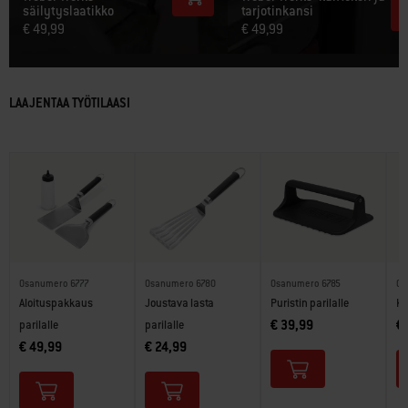
säilytyslaatikko
tarjotinkansi
€ 49,99
€ 49,99
LAAJENTAA TYÖTILAASI
Osanumero 6777
Osanumero 6780
Osanumero 6785
Os
Aloituspakkaus
Joustava lasta
Puristin parilalle
Ka
€ 39,99
€
parilalle
parilalle
€ 49,99
€ 24,99