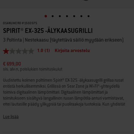
OSANUMERO
#
1502075
SPIRIT® EX-325 -ÄLYKAASUGRILLI
3 Poltinta | Nestekaasu (täytettävä säiliö myydään erikseen)
1.0
(1)
Kirjoita arvostelu
1.0
/
5
€ 699,00
tähteä,
sis. alv:n, poislukien toimituskulut
keskimääräinen
arvosana.
Uudistettu kolmen polttimen Spirit® EX-325 -älykaasugrilli grillaa ruoat
Read
entistä herkullisemmiksi. Grillissä on Sear Zone ja Wi-Fi®-yhteydellä
a
Review.
toimiva digitaalinen lämpömittari. Digitaalinen lämpömittari ja
Saman
toimitukseen sisältyvä langallinen ruoan lämpötila-anturi varmistavat,
sivun
ettei lautasille päädy ylikypsiä tai puoliraakoja tuotoksia. Kun yhdistät
linkki.
lämpömittarin Weber Connect® -sovellukseen, voit valvoa grilliä etänä ja
saada älypuhelimeesi ilmoituksen, kun grilli on kuumennut tai kun ruoka
Lue lisää
on valmis käännettäväksi. Kaksi punaisilla säätönupeilla merkittyä
tehopoltinta lisäävät Sear Zonen tehoa 40 %. Se takaa lihaan, kalaan ja