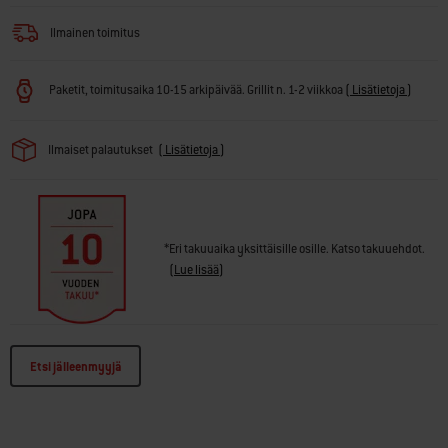
· Grillivartaassa (myydään erikseen) ruoat ruskistuvat tasaisesti
Ilmainen toimitus
Paketit, toimitusaika 10-15 arkipäivää. Grillit n. 1-2 viikkoa
(
Lisätietoja
)
Ilmaiset palautukset
(
Lisätietoja
)
*Eri takuuaika yksittäisille osille. Katso takuuehdot.
(
Lue lisää
)
Etsi jälleenmyyjä