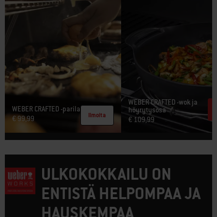
WEBER CRAFTED -wok ja
WEBER CRAFTED -parila​
höyrytysosa
Ilmoita
€ 99,99
€ 109,99
ULKOKOKKAILU ON
ENTISTÄ HELPOMPAA JA
HAUSKEMPAA