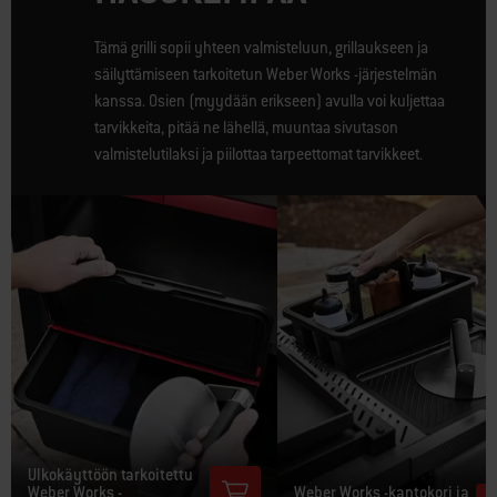
Tämä grilli sopii yhteen valmisteluun, grillaukseen ja
säilyttämiseen tarkoitetun Weber Works -järjestelmän
kanssa. Osien (myydään erikseen) avulla voi kuljettaa
tarvikkeita, pitää ne lähellä, muuntaa sivutason
valmistelutilaksi ja piilottaa tarpeettomat tarvikkeet.
Ulkokäyttöön tarkoitettu
Weber Works -
Weber Works -kantokori ja