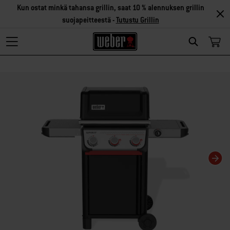
Kun ostat minkä tahansa grillin, saat 10 % alennuksen grillin
suojapeitteestä -
Tutustu Grillin
Search
Changing this current slide of this carousel will change the current slide of t