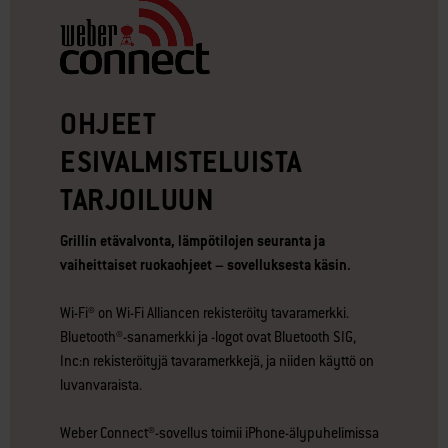
OHJEET
ESIVALMISTELUISTA
TARJOILUUN
Grillin etävalvonta, lämpötilojen seuranta ja
vaiheittaiset ruokaohjeet – sovelluksesta käsin.
Wi-Fi® on Wi-Fi Alliancen rekisteröity tavaramerkki.
Bluetooth®-sanamerkki ja -logot ovat Bluetooth SIG,
Inc:n rekisteröityjä tavaramerkkejä, ja niiden käyttö on
luvanvaraista.
Weber Connect®-sovellus toimii iPhone-älypuhelimissa