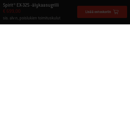
Spirit® EX-325 -älykaasugrilli
€ 699,00
Lisää ostoskoriin
sis. alv:n, poislukien toimituskulut