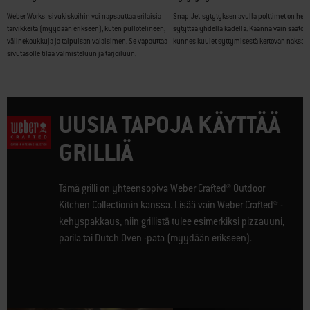
Weber Works -sivukiskoihin voi napsauttaa erilaisia
Snap-Jet-sytytyksen avulla polttimet on hel
tarvikkeita (myydään erikseen), kuten pullotelineen,
sytyttää yhdellä kädellä. Käännä vain säätön
välinekoukkuja ja taipuisan valaisimen. Se vapauttaa
kunnes kuulet syttymisestä kertovan naksah
sivutasolle tilaa valmisteluun ja tarjoiluun.
UUSIA TAPOJA KÄYTTÄÄ
GRILLIÄ
Tämä grilli on yhteensopiva Weber Crafted® Outdoor
Kitchen Collectionin kanssa. Lisää vain Weber Crafted® -
kehyspakkaus, niin grillistä tulee esimerkiksi pizzauuni,
parila tai Dutch Oven -pata (myydään erikseen).