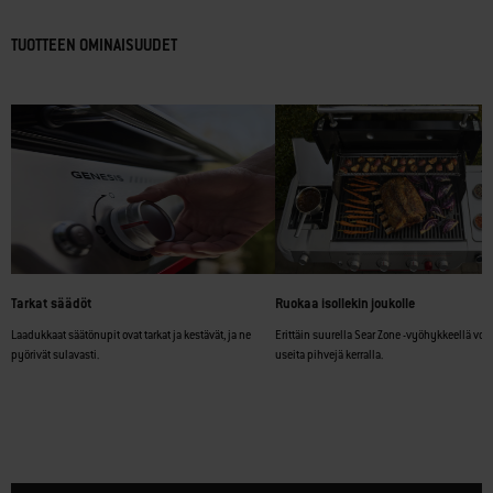
TUOTTEEN OMINAISUUDET
Tarkat säädöt
Ruokaa isollekin joukolle
Laadukkaat säätönupit ovat tarkat ja kestävät, ja ne
Erittäin suurella Sear Zone -vyöhykkeellä voi g
pyörivät sulavasti.
useita pihvejä kerralla.