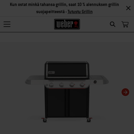
Kun ostat minkä tahansa grillin, saat 10 % alennuksen grillin
suojapeitteestä -
Tutustu Grillin
Search
Changing this current slide of this carousel will change the current slide of t