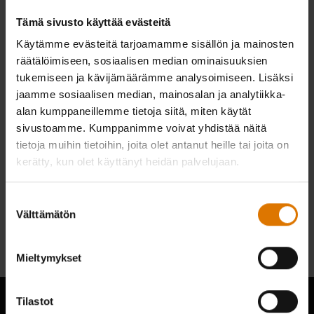
Tämä sivusto käyttää evästeitä
Käytämme evästeitä tarjoamamme sisällön ja mainosten
räätälöimiseen, sosiaalisen median ominaisuuksien
tukemiseen ja kävijämäärämme analysoimiseen. Lisäksi
jaamme sosiaalisen median, mainosalan ja analytiikka-
alan kumppaneillemme tietoja siitä, miten käytät
sivustoamme. Kumppanimme voivat yhdistää näitä
tietoja muihin tietoihin, joita olet antanut heille tai joita on
kerätty, kun olet käyttänyt heidän palvelujaan.
Ulkokäyttöön tarkoitettu
Suostumuksen
Weber Works -
Weber Works -kantokori ja
säilytyslaatikko
tarjotinkansi
Välttämätön
valinta
€ 49,99
€ 49,99
Mieltymykset
Tilastot