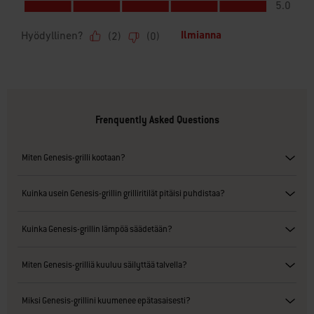
Frenquently Asked Questions
Miten Genesis-grilli kootaan?
Kuinka usein Genesis-grillin grilliritilät pitäisi puhdistaa?
Kuinka Genesis-grillin lämpöä säädetään?
Miten Genesis-grilliä kuuluu säilyttää talvella?
Miksi Genesis-grillini kuumenee epätasaisesti?