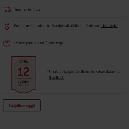
Ilmainen toimitus
Paketit, toimitusaika 10-15 arkipäivää. Grillit n. 1-2 viikkoa
(
Lisätietoja
)
Ilmaiset palautukset
(
Lisätietoja
)
*Eri takuuaika yksittäisille osille. Katso takuuehdot.
(
Lue lisää
)
Etsi jälleenmyyjä