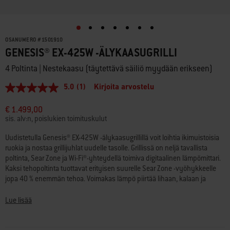
OSANUMERO
#
1501910
GENESIS® EX-425W -ÄLYKAASUGRILLI
4 Poltinta | Nestekaasu (täytettävä säiliö myydään erikseen)
5.0
(1)
Kirjoita arvostelu
5.0
/
5
€ 1.499,00
tähteä,
sis. alv:n, poislukien toimituskulut
keskimääräinen
arvosana.
Uudistetulla Genesis® EX-425W -älykaasugrillillä voit loihtia ikimuistoisia
Read
ruokia ja nostaa grillijuhlat uudelle tasolle. Grillissä on neljä tavallista
a
Review.
poltinta, Sear Zone ja Wi-Fi®-yhteydellä toimiva digitaalinen lämpömittari.
Saman
Kaksi tehopoltinta tuottavat erityisen suurelle Sear Zone -vyöhykkeelle
sivun
jopa 40 % enemmän tehoa. Voimakas lämpö piirtää lihaan, kalaan ja
linkki.
vihanneksiin näyttävät ja herkulliset ruskistusraidat. Digitaalinen
lämpömittari ja toimitukseen sisältyvä langallinen ruoan lämpötila-anturi
Lue lisää
varmistavat, ettei lautasille päädy ylikypsiä tai puoliraakoja tuotoksia.
Kun yhdistät lämpömittarin Weber Connect® -sovellukseen, voit valvoa