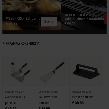
WEBER CRAFTED -
WEBER CRAFTED -parila​
kaksipuolinen paahtoritilä​
Ilmoita
€ 99,99
€ 99,99
RIKKAAMPIA KOKEMUKSIA
Osanumero 6777
Osanumero 6780
Osanumero 6785
Aloituspakkaus
Joustava lasta
Puristin parilalle
€ 39,99
parilalle
parilalle
€ 49,99
€ 24,99