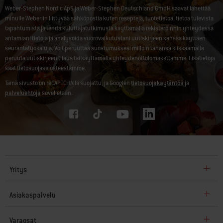
Weber-Stephen Nordic ApS ja Weber-Stephen Deutschland GmbH saavat lähettää
minulle Weberiin liittyvää sähköpostia kuten reseptejä, tuotetietoa, tietoa tulevista
tapahtumista ja tehdä kuluttajatutkimusta käyttämällä rekisteröinnin yhteydessä
antamiani tietoja ja analysoida vuorovaikutustani uutiskirjeen kanssa käyttäen
seurantatyökaluja. Voit peruuttaa suostumuksesi milloin tahansa klikkaamalla
peruuta uutiskirjeen tilaus
tai käyttämällä
yhteydenottolomakettamme
. Lisätietoja
saat
tietosuojaselosteestamme
.
Tämä sivusto on reCAPTCHAlla suojattu, ja Googlen
tietosuojakäytäntöä
ja
palveluehtoja
sovelletaan.
Yritys
Asiakaspalvelu
Varaosat