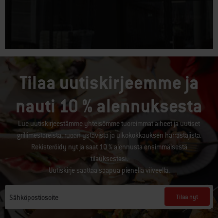
Tilaa uutiskirjeemme ja
nauti 10 % alennuksesta
Lue uutiskirjeestämme yhteisömme tuoreimmat aiheet ja uutiset
grillimestareista, ruoan ystävistä ja ulkokokkauksen harrastajista.
Rekisteröidy nyt ja saat 10 % alennusta ensimmäisestä
tilauksestasi.
Uutiskirje saattaa saapua pienellä viiveellä.
Tilaa nyt
Sähköpostiosoite