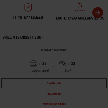
LUOTU KESTÄMÄÄN
LUOTETTAVAA GRILLAUSTEHOA
GRILLIN TEKNISET TIEDOT
Montako mahtuu?
28
23
x
x
Hampurilaiset
Pihvit
See Details
Takuutiedot
Valmistajan tiedot