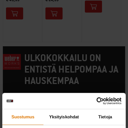
ULKOKOKKAILU ON
ENTISTÄ HELPOMPAA JA
HAUSKEMPAA
Tämä grilli sopii yhteen valmisteluun, grillaukseen ja
säilyttämiseen tarkoitetun Weber Works -järjestelmän
kanssa. Osien (myydään erikseen) avulla voi kuljettaa
tarvikkeita, pitää ne lähellä, muuntaa sivutason
Suostumus
Yksityiskohdat
Tietoja
valmistelutilaksi ja piilottaa tarpeettomat tarvikkeet.