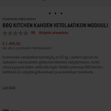
OSANUMERO
#
BBQ1100020
BBQ KITCHEN KAHDEN VETOLAATIKON MODUULI
(0)
Kirjoita arvostelu
Ei
arvostelun
arvoa
€ 1.499,00
Saman
sis. alv:n, poislukien toimituskulut
sivun
linkki.
Kummankin vetolaatikon kantokyky on 65 kg. Laatikot sopivat siis
raskaiden valurautaisten grillaustarvikkeiden säilyttämiseen, mutta
niissä pysyvät käden ulottuvilla myös Vieläkin pienempi BBQ Kitchen -
keittiössä voi säilyttää grillaamiseen ja ruoanlaittoon tarvikkeita.
Työtason korkeus: 930 – 995 mm – yksilöllisesti säädettävä
Mitat: 640 (L) x 611 (S) mm
Lue lisää