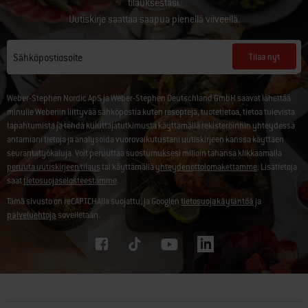
tilauksestasi.
Uutiskirje saattaa saapua pienellä viiveellä.
Tilaa nyt
Sähköpostiosoite
Weber-Stephen Nordic ApS ja Weber-Stephen Deutschland GmbH saavat lähettää
minulle Weberiin liittyvää sähköpostia kuten reseptejä, tuotetietoa, tietoa tulevista
tapahtumista ja tehdä kuluttajatutkimusta käyttämällä rekisteröinnin yhteydessä
antamiani tietoja ja analysoida vuorovaikutustani uutiskirjeen kanssa käyttäen
seurantatyökaluja. Voit peruuttaa suostumuksesi milloin tahansa klikkaamalla
peruuta uutiskirjeen tilaus
tai käyttämällä
yhteydenottolomakettamme
. Lisätietoja
saat
tietosuojaselosteestamme
.
Tämä sivusto on reCAPTCHAlla suojattu, ja Googlen
tietosuojakäytäntöä
ja
palveluehtoja
sovelletaan.