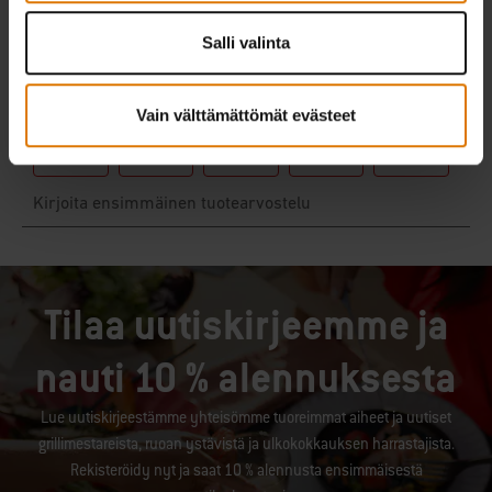
Salli valinta
Vain välttämättömät evästeet
Tilaa uutiskirjeemme ja
nauti 10 % alennuksesta
Lue uutiskirjeestämme yhteisömme tuoreimmat aiheet ja uutiset
grillimestareista, ruoan ystävistä ja ulkokokkauksen harrastajista.
Rekisteröidy nyt ja saat 10 % alennusta ensimmäisestä