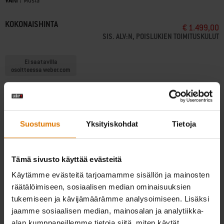
VÄRI :
Color
Musta
KOKONAISHINTA
€ 1.499,00
SIS. ALV:N, POISLUKIEN TOIMITUSKULUT
Ei saatavilla
osoitteessa weber.com
ILMAINEN TOIMITUS YLI 50 EURON TILAUKSIIN muuten normaali toimitus €
5,90
Suostumus
Yksityiskohdat
Tietoja
Paketit, toimitusaika 10-15 arkipäivää. Grillit n. 1-2 viikkoa
(
Lisätietoja
)
Tämä sivusto käyttää evästeitä
Ilmaiset palautukset
(
Lisätietoja
)
Käytämme evästeitä tarjoamamme sisällön ja mainosten
räätälöimiseen, sosiaalisen median ominaisuuksien
tukemiseen ja kävijämäärämme analysoimiseen. Lisäksi
Etsi jälleenmyyjä
jaamme sosiaalisen median, mainosalan ja analytiikka-
alan kumppaneillemme tietoja siitä, miten käytät