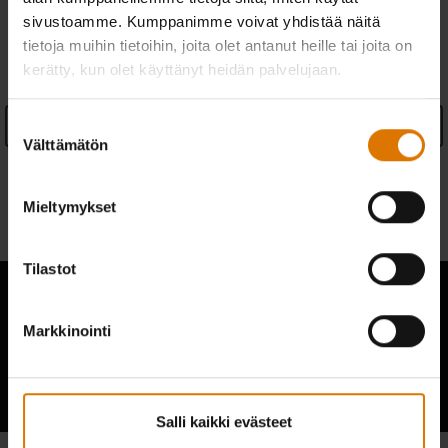
sivustoamme. Kumppanimme voivat yhdistää näitä
OMINAISUUDET
tietoja muihin tietoihin, joita olet antanut heille tai joita on
kerätty, kun olet käyttänyt heidän palvelujaan.
Suostumuksen
See Details
Välttämätön
valinta
Takuutiedot
Mieltymykset
Valmistajan tiedot
Tilastot
Markkinointi
Muiden grillaajien tarinoita
Salli kaikki evästeet