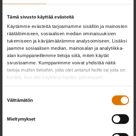
Tämä sivusto käyttää evästeitä
Käytämme evästeitä tarjoamamme sisällön ja mainosten
räätälöimiseen, sosiaalisen median ominaisuuksien
tukemiseen ja kävijämäärämme analysoimiseen. Lisäksi
jaamme sosiaalisen median, mainosalan ja analytiikka-
alan kumppaneillemme tietoja siitä, miten käytät
sivustoamme. Kumppanimme voivat yhdistää näitä
CAN’T DECIDE ON A BARBECUE? RECEIVE EXTENSIVE ADVICE
tietoja muihin tietoihin, joita olet antanut heille tai joita on
FROM OUR EXPERT STAFF
kerätty, kun olet käyttänyt heidän palvelujaan.
Suostumuksen
Välttämätön
Find a store near you
valinta
Mieltymykset
Find a store