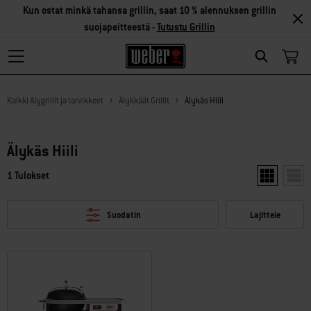
Kun ostat minkä tahansa grillin, saat 10 % alennuksen grillin
suojapeitteestä -
Tutustu Grillin
Search
Kaikki Alygrillit ja tarvikkeet
Älykkäät Grillit
Älykäs Hiili
Älykäs Hiili
1 Tulokset
Näytä kaksi 
Näytä
Suodatin
Lajittele