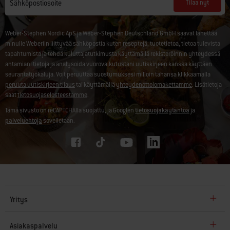
Tilaa nyt
Sähköpostiosoite
Weber-Stephen Nordic ApS ja Weber-Stephen Deutschland GmbH saavat lähettää
minulle Weberiin liittyvää sähköpostia kuten reseptejä, tuotetietoa, tietoa tulevista
tapahtumista ja tehdä kuluttajatutkimusta käyttämällä rekisteröinnin yhteydessä
antamiani tietoja ja analysoida vuorovaikutustani uutiskirjeen kanssa käyttäen
seurantatyökaluja. Voit peruuttaa suostumuksesi milloin tahansa klikkaamalla
peruuta uutiskirjeen tilaus
tai käyttämällä
yhteydenottolomakettamme
. Lisätietoja
saat
tietosuojaselosteestamme
.
Tämä sivusto on reCAPTCHAlla suojattu, ja Googlen
tietosuojakäytäntöä
ja
palveluehtoja
sovelletaan.
Yritys
Asiakaspalvelu