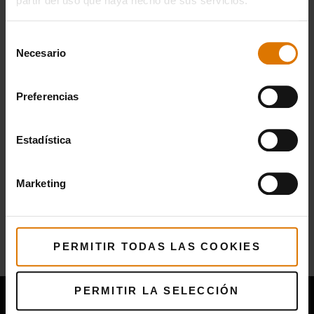
partir del uso que haya hecho de sus servicios.
Selección
Necesario
de
consentimiento
Preferencias
Estadística
Marketing
Más
recetas
PERMITIR TODAS LAS COOKIES
Puede que también te guste
PERMITIR LA SELECCIÓN