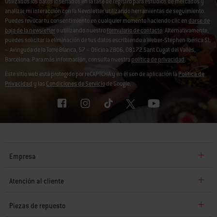
utilizados los datos insertados en la fase de registro para estudios de mercados y
analizar mi interacción con la Newsletter utilizando herramientas de seguimiento.
Puedes revocar tu consentimiento en cualquier momento haciendo clic en
darse de
baja de la newsletter
o utilizando nuestro
formulario de contacto
. Alternativamente,
puedes solicitar la eliminación de tus datos escribiendo a Weber-Stephen Ibérica SL
– Avinguda de la Torre Blanca, 57 – Oficina 2B06, 08172 Sant Cugat del Vallès,
Barcelona. Para más información, consulta nuestra
política de privacidad
.
Este sitio web está protegido por reCAPTCHA y en él son de aplicación la
Política de
Privacidad
y las
Condiciones de Servicio
de Google.
Empresa
Atención al cliente
Piezas de repuesto