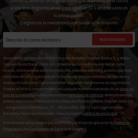
barbacoa, amantes de la gastronomía y apasionados de la cocina
al aire libre. Regístrate ahora y consigue un 10 % de descuento en
tu primer pedido.
El registro en la newsletter puede tardar unos instantes.
REGISTAR AGORA
Dirección de correo electrónico
Deseo recibir correos electrónicos por parte de Weber-Stephen Ibérica SL y Weber-
Stephen Deutschland GmbH con contenido exclusivo del mundo Weber, como
recetas, informaciones sobre los productos, próximos eventos y autorizo que sean
utilizados los datos insertados en la fase de registro para estudios de mercados y
analizar mi interacción con la Newsletter utilizando herramientas de seguimiento.
Puedes revocar tu consentimiento en cualquier momento haciendo clic en
darse de
baja de la newsletter
o utilizando nuestro
formulario de contacto
. Alternativamente,
puedes solicitar la eliminación de tus datos escribiendo a Weber-Stephen Ibérica SL
– Avinguda de la Torre Blanca, 57 – Oficina 2B06, 08172 Sant Cugat del Vallès,
Barcelona. Para más información, consulta nuestra
política de privacidad
.
Este sitio web está protegido por reCAPTCHA y en él son de aplicación la
Política de
Privacidad
y las
Condiciones de Servicio
de Google.