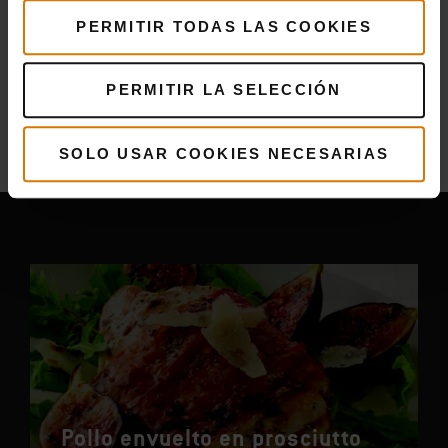
PERMITIR TODAS LAS COOKIES
PERMITIR LA SELECCIÓN
Más
recetas
Puede que también te guste
SOLO USAR COOKIES NECESARIAS
Pollo envuelto en prosciutto