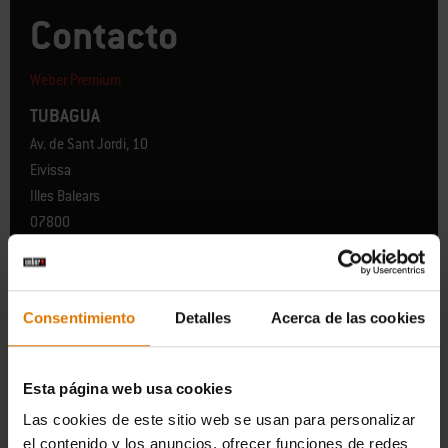
Contacto
Weber Premium
TUBAGUA
Av. de Sant Jordi, 10
Eivissa
Illes Balears
07800
España
Consentimiento
Detalles
Acerca de las cookies
Esta página web usa cookies
Las cookies de este sitio web se usan para personalizar
el contenido y los anuncios, ofrecer funciones de redes