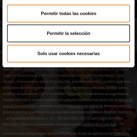
Recibe novedades por email de nuestra comunidad de expertos en
barbacoa, amantes de la gastronomía y apasionados de la cocina
Permitir todas las cookies
al aire libre. Regístrate ahora y consigue un 10 % de descuento en
tu primer pedido.
Permitir la selección
El registro en la newsletter puede tardar unos instantes.
Registar agora
Dirección de correo electrónico
Solo usar cookies necesarias
Deseo recibir correos electrónicos por parte de Weber-Stephen Ibérica SL y Weber-
Stephen Deutschland GmbH con contenido exclusivo del mundo Weber, como
recetas, informaciones sobre los productos, próximos eventos y autorizo que sean
utilizados los datos insertados en la fase de registro para estudios de mercados y
analizar mi interacción con la Newsletter utilizando herramientas de seguimiento.
Puedes revocar tu consentimiento en cualquier momento haciendo clic en
darse de
baja de la newsletter
o utilizando nuestro
formulario de contacto
. Alternativamente,
puedes solicitar la eliminación de tus datos escribiendo a Weber-Stephen Ibérica SL
– Avinguda de la Torre Blanca, 57 – Oficina 2B06, 08172 Sant Cugat del Vallès,
Barcelona. Para más información, consulta nuestra
política de privacidad
.
Este sitio web está protegido por reCAPTCHA y en él son de aplicación la
Política de