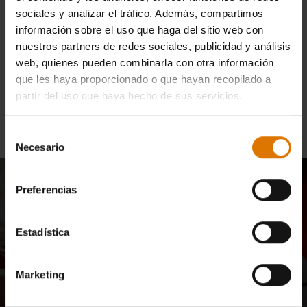
sociales y analizar el tráfico. Además, compartimos
información sobre el uso que haga del sitio web con
nuestros partners de redes sociales, publicidad y análisis
web, quienes pueden combinarla con otra información
que les haya proporcionado o que hayan recopilado a
Instrucciones para llegar
partir del uso que haya hecho de sus servicios.
Selección
Necesario
de
consentimiento
Únete a nuestra
Preferencias
comunidad y disfruta de
Estadística
un 10 % de descuento
Marketing
exclusivo