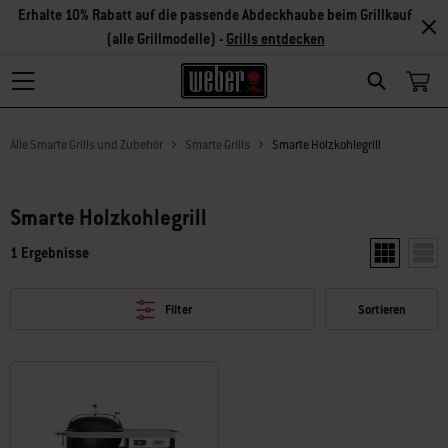
Erhalte 10% Rabatt auf die passende Abdeckhaube beim Grillkauf
(alle Grillmodelle) -
Grills entdecken
Search
Alle Smarte Grills und Zubehör
Smarte Grills
Smarte Holzkohlegrill
Smarte Holzkohlegrill
1 Ergebnisse
Zwei Produkt
Ein P
Filter
Sortieren