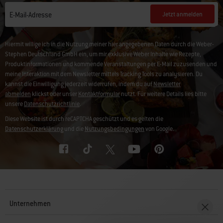
Jetzt anmelden
E-Mail-Adresse
Hiermit willige ich in die Nutzung meiner hier angegebenen Daten durch die Weber-
Stephen Deutschland GmbH ein, um mir exklusive Weber Inhalte wie Rezepte,
Produktinformationen und kommende Veranstaltungen per E-Mail zuzusenden und
meine Interaktion mit dem Newsletter mittels Tracking Tools zu analysieren. Du
kannst die Einwilligung jederzeit widerrufen, indem du auf
Newsletter
abmelden
klickst oder unser
Kontaktformular
nutzt. Für weitere Details lies bitte
unsere
Datenschutzrichtlinie
.
Diese Website ist durch reCAPTCHA geschützt und es gelten die
Datenschutzerklärung
und die
Nutzungsbedingungen
von Google.
Unternehmen