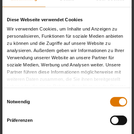
Diese Webseite verwendet Cookies
Wir verwenden Cookies, um Inhalte und Anzeigen zu
personalisieren, Funktionen für soziale Medien anbieten
zu können und die Zugriffe auf unsere Website zu
analysieren. Außerdem geben wir Informationen zu Ihrer
Verwendung unserer Website an unsere Partner für
DU KANNST DICH NICHT FÜR EINEN GRILL ENTSCHEIDEN?
soziale Medien, Werbung und Analysen weiter. Unsere
LASS DICH VON EINEM EXPERTEN VOR ORT UMFASSEND
Partner führen diese Informationen möglicherweise mit
BERATEN
weiteren Daten zusammen, die Sie ihnen bereitgestellt
haben oder die sie im Rahmen Ihrer Nutzung der Dienste
gesammelt haben.
Einwilligungsauswahl
Finde einen Weber Händler vor
Notwendig
Ort
Präferenzen
Händler finden