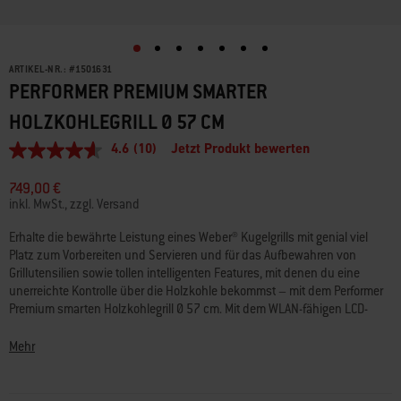
ARTIKEL-NR.:
#
1501631
PERFORMER PREMIUM SMARTER
HOLZKOHLEGRILL Ø 57 CM
4.6
(10)
Jetzt Produkt bewerten
4.6
von
5
749,00 €
Sternen,
inkl. MwSt., zzgl. Versand
Durchschnittswert
der
Erhalte die bewährte Leistung eines Weber® Kugelgrills mit genial viel
Bewertung.
Platz zum Vorbereiten und Servieren und für das Aufbewahren von
Read
10
Grillutensilien sowie tollen intelligenten Features, mit denen du eine
Reviews.
unerreichte Kontrolle über die Holzkohle bekommst – mit dem Performer
Link
Premium smarten Holzkohlegrill Ø 57 cm. Mit dem WLAN-fähigen LCD-
auf
Controller kannst du die gewünschte Temperatur erreichen, halten und
derselben
Seite.
anpassen, indem du einen Digitallüfter aktivierst, der Luft in die Holzkohle
Mehr
bläst und die Hitze perfekt für langes Grillen und Räuchern über Nacht
reguliert. Mit dem Rapidfire Assist-Modus, der die Holzkohle schürt,
nachdem du zuvor einen Anzünder entfacht hast, kannst du noch