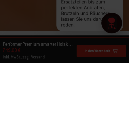
Performer Premium smarter Holzkohlegrill Ø 57 cm
749,00 €
In den Warenkorb
inkl. MwSt., zzgl. Versand
Berichte von anderen Grillern lesen