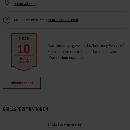
· Verbessertes One-Touch-Reinigungssystem
Informationen
)
· Unteres und mittleres Regalfach
· Einfach zu bewegen mit 2 Rädern und 2 Lenkrollen mit Stoppfunktion
· 10 Jahre eingeschränkte Garantie
Kostenlose Retouren
(
Mehr Informationen
)
*Ausgenommen gewöhnliche Abnutzung/Verschleiß.
Siehe die allgemeinen Garantiebestimmungen.
(
Weitere Informationen
)
Händler finden
GRILLSPEZIFIKATIONEN
Platz für wie viele?