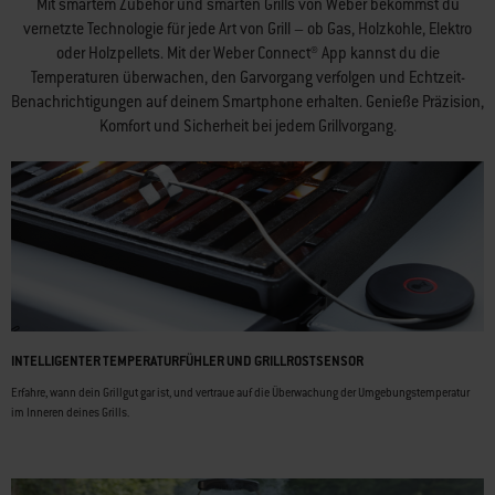
Mit smartem Zubehör und smarten Grills von Weber bekommst du
vernetzte Technologie für jede Art von Grill – ob Gas, Holzkohle, Elektro
oder Holzpellets. Mit der Weber Connect® App kannst du die
Temperaturen überwachen, den Garvorgang verfolgen und Echtzeit-
Benachrichtigungen auf deinem Smartphone erhalten. Genieße Präzision,
Komfort und Sicherheit bei jedem Grillvorgang.
INTELLIGENTER TEMPERATURFÜHLER UND GRILLROSTSENSOR
Erfahre, wann dein Grillgut gar ist, und vertraue auf die Überwachung der Umgebungstemperatur
im Inneren deines Grills.