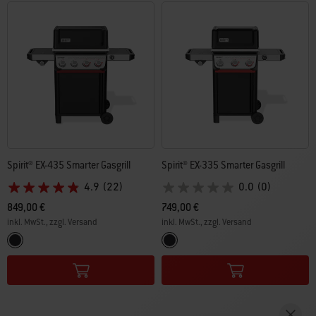
Spirit® EX-435 Smarter Gasgrill
Spirit® EX-335 Smarter Gasgrill
4.9
(22)
0.0
(0)
849,00 €
749,00 €
inkl. MwSt., zzgl. Versand
inkl. MwSt., zzgl. Versand
Color Options
Color Options
Schwarz
Schwarz