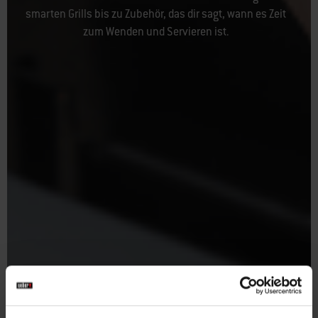
smarten Grills bis zu Zubehör, das dir sagt, wann es Zeit
zum Wenden und Servieren ist.