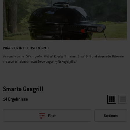
PRÄZISION IM HÖCHSTEN GRAD
Verwandle deinen 57 cm großen Weber® Kugelgrill in einen Smart Grill und steuere die Hitze wie
nie zuvor mit dem smarten Steuerungsring für Kugelgrills.
Smarte Gasgrill
14 Ergebnisse
Zwei Produkt
Ein P
Filter
Sortieren