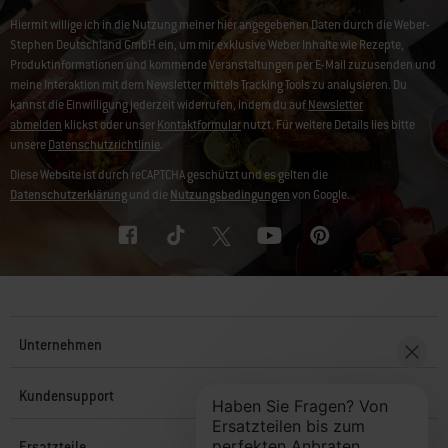
Hiermit willige ich in die Nutzung meiner hier angegebenen Daten durch die Weber-
Stephen Deutschland GmbH ein, um mir exklusive Weber Inhalte wie Rezepte,
Produktinformationen und kommende Veranstaltungen per E-Mail zuzusenden und
meine Interaktion mit dem Newsletter mittels Tracking Tools zu analysieren. Du
kannst die Einwilligung jederzeit widerrufen, indem du auf
Newsletter
abmelden
klickst oder unser
Kontaktformular
nutzt. Für weitere Details lies bitte
unsere
Datenschutzrichtlinie
.
Diese Website ist durch reCAPTCHA geschützt und es gelten die
Datenschutzerklärung
und die
Nutzungsbedingungen
von Google.
Unternehmen
Kundensupport
Ersatzteile