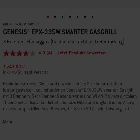
ARTIKEL-NR.:
#
1501903
GENESIS® EPX-335W SMARTER GASGRILL
3 Brenner | Flüssiggas (Gasflasche nicht im Lieferumfang)
4.0
(4)
Jetzt Produkt bewerten
4.0
von
5
1.749,00 €
Sternen,
inkl. MwSt., zzgl. Versand
Durchschnittswert
der
Beeindrucke deine Gäste und erweitere deine Grillkünste mit dem
Bewertung.
leistungsstarken, neu erfundenen Genesis® EPX-335W smarten Gasgrill
Read
4
mit 3 Brennern, Sear-Brenner, Seitenbrenner und WLAN-fähigem digitalem
Reviews.
Thermometer. Dieser Grill liefert intensive Hitze und unglaubliches Aroma
Link
mit einem speziellen Sear-Brenner, der bis zu 50 % mehr Leistung in der
auf
extragroßen Sear Zone freisetzt, um Fleisch, Fisch und Gemüse auffällige,
derselben
Seite.
aromatische Grillmuster zu verleihen. Immer die perfekte Garstufe mit
Mehr
dem WLAN-fähigen digitalen Thermometer, das mit einem
kabelgebundenen Temperaturfühler ausgestattet ist. Verbinde ihn mit der