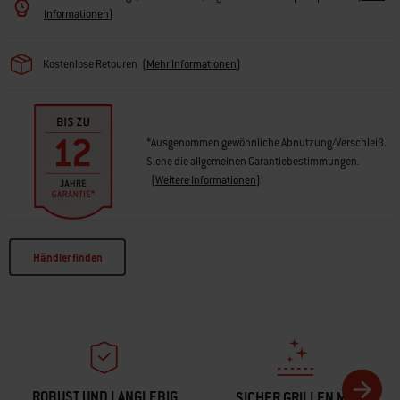
Grillzubehör (separat erhältlich)
Informationen
)
• Im Seitenschrank kannst du großes Grillzubehör und Grillwerkzeuge
aufbewahren
• Erweiterbarer oberer Grillrost für zusätzliche Grillfläche
Kostenlose Retouren
(
Mehr Informationen
)
• Fettauffangsystem mit herausziehbarer Fettauffangschale
• 4 Besteckhalter zur praktischen Aufbewahrung von Grillwendern und
Grillzange
• Hochwertige Bedienknöpfe sind langlebig und bieten eine präzise
*Ausgenommen gewöhnliche Abnutzung/Verschleiß.
Steuerung
Siehe die allgemeinen Garantiebestimmungen.
• Der Elegante Metallgriff ist stilvoll und garantiert einen sicheren Griff
(
Weitere Informationen
)
• Unterschrank mit hochwertigen Türen als Stauraum für die Gasflasche
• 4 bewegliche Rollen für einfaches Verschieben, davon 2 arretierbar
• Der Drehspieß (separat erhältlich) bräunt das Grillgut gleichmäßig
• Plancha-Einsatz (separat erhältlich) passt in den Grill
Händler finden
ROBUST UND LANGLEBIG
SICHER GRILLEN MIT