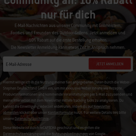
Community an: 10% Rabatt
nur für dich
E-Mail-Nachrichten aus unserer Community mit Grillmeistern,
Foodies und Freunden des Outdoor-Grillens. Jetzt anmelden und
10% Rabatt auf die erste Bestellung erhalten.
Die Newsletter Anmeldung kann etwas Zeit in Anspruch nehmen.
JETZT ANMELDEN
E-Mail-Adresse
Hiermit willige ich in die Nutzung meiner hier angegebenen Daten durch die Weber-
Stephen Deutschland GmbH ein, um mir exklusive Weber Inhalte wie Rezepte,
Produktinformationen und kommende Veranstaltungen per E-Mail zuzusenden und
meine Interaktion mit dem Newsletter mittels Tracking Tools zu analysieren. Du
kannst die Einwilligung jederzeit widerrufen, indem du auf
Newsletter
abmelden
klickst oder unser
Kontaktformular
nutzt. Für weitere Details lies bitte
unsere
Datenschutzrichtlinie
.
Diese Website ist durch reCAPTCHA geschützt und es gelten die
Datenschutzerklärung
und die
Nutzungsbedingungen
von Google.