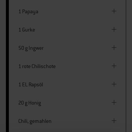
1 Papaya
1 Gurke
50 g Ingwer
1 rote Chilischote
1 EL Rapsöl
20 g Honig
Chili, gemahlen