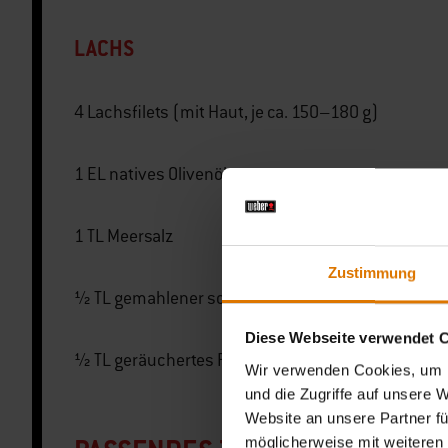
LACHS
4 Lachsfilets (mit Haut, je ca. 150–180 g)
1 EL natives Olivenöl extra
1 TL Meersalz
Zustimmung
½ TL gemahlener schwarzer Pfeffer
Diese Webseite verwendet 
½ TL geräuchertes Paprikapulver (optional)
Wir verwenden Cookies, um I
und die Zugriffe auf unsere 
Website an unsere Partner fü
möglicherweise mit weiteren