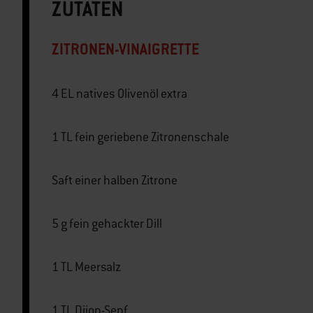
ZUTATEN
ZITRONEN-VINAIGRETTE
4 EL natives Olivenöl extra
1 TL fein geriebene Zitronenschale
Saft einer halben Zitrone
5 g fein gehackter Dill
1 TL Meersalz
1 TL Dijon-Senf