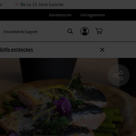
en
Bis zu 15 Jahre Garantie
Händlersuche
Grill registrieren
Ersatzteile & Support
Einloggen/
SEARCH
Weber-ID
Grills entdecken