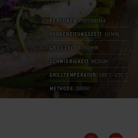
PERSONEN
PORTIONEN 4
VORBEREITUNGSZEIT
10 MIN.
GRILLZEIT
8 - 10 MIN.
SCHWIERIGKEIT
MEDIUM
GRILLTEMPERATUR
180 °C–230 °C
METHODE
DIREKT