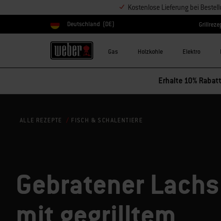
Kostenlose Lieferung bei Bestel
Deutschland
(DE)
Grillreze
Land auswählen
Gas
Holzkohle
Elektro
Erhalte 10% Rabatt
FISCH & SCHALENTIERE
ALLE REZEPTE
Gebratener Lachs
mit gegrilltem