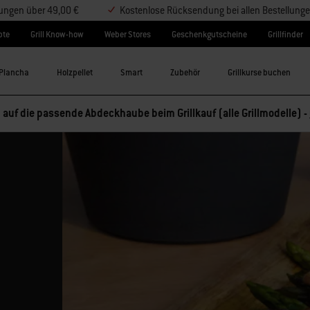
lungen über 49,00 €
Kostenlose Rücksendung bei allen Bestellung
pte
Grill Know-how
Weber Stores
Geschenkgutscheine
Grillfinder
Plancha
Holzpellet
Smart
Zubehör
Grillkurse buchen
 auf die passende Abdeckhaube beim Grillkauf (alle Grillmodelle) -