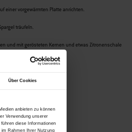
uf einer vorgewärmten Platte anrichten.
pargel träufeln.
gen und mit gerösteten Kernen und etwas Zitronenschale
Über Cookies
 Medien anbieten zu können
hrer Verwendung unserer
 führen diese Informationen
ie im Rahmen Ihrer Nutzung