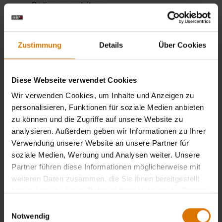
Bedienungsanleitung
Genesis E320 E330
DOWNLOAD
S320 S330 (bis Baujahr
2017)
Zustimmung
Details
Über Cookies
(26.74 MB)
Diese Webseite verwendet Cookies
Aufbauanleitung
Genesis E310 / E330
Wir verwenden Cookies, um Inhalte und Anzeigen zu
DOWNLOAD
(bis Baujahr 2017)
personalisieren, Funktionen für soziale Medien anbieten
(8.35 MB)
zu können und die Zugriffe auf unsere Website zu
analysieren. Außerdem geben wir Informationen zu Ihrer
Verwendung unserer Website an unsere Partner für
soziale Medien, Werbung und Analysen weiter. Unsere
Genesis II (Baujahr 2017 - 2021)
Partner führen diese Informationen möglicherweise mit
weiteren Daten zusammen, die Sie ihnen bereitgestellt
Benutzerhandbuch
haben oder die sie im Rahmen Ihrer Nutzung der Dienste
Genesis II E-210 GBS /
gesammelt haben.
DOWNLOAD
Einwilligungsauswahl
E-310 GBS / E-410 GBS
Notwendig
/ E-610 GBS