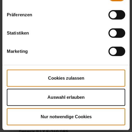
(12.08 MB)
Präferenzen
Aufbauanleitung
Genesis II E-210 GBS /
Statistiken
DOWNLOAD
E/S-310 GBS / E-410
GBS / E-610 GBS
(18.21 MB)
Marketing
Benutzerhandbuch
Genesis II LX E-240 GBS
Cookies zulassen
/ E-340 GBS / E-440
DOWNLOAD
GBS / E-640 GBS / S-
240 GBS / S-340 GBS /
Auswahl erlauben
S-440 GBS / S-640 GBS
(13.74 MB)
Nur notwendige Cookies
Aufbauanleitung