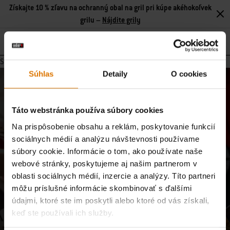
Získajte 10 % zľavu na ochranný obal na gril pri kúpe akéhokoľvek
grilu –
Nájdite grily
Search
Stránka neobsahuje žiadny obsah.
Súhlas
Detaily
O cookies
Pridajte sa k našej komunite
E-mailové aktualizácie od našej komunity majstrov grilovania,
Táto webstránka používa súbory cookies
nadšencov jedla a milovníkov varenia v prírode.
Na prispôsobenie obsahu a reklám, poskytovanie funkcií
sociálnych médií a analýzu návštevnosti používame
Prihlásiť sa
E-mailová adresa
súbory cookie. Informácie o tom, ako používate naše
webové stránky, poskytujeme aj našim partnerom v
oblasti sociálnych médií, inzercie a analýzy. Títo partneri
Zaregistrujte ma na odber e-mailov od spoločností Weber-Stephen Deutschland
môžu príslušné informácie skombinovať s ďalšími
GmbH a Weber-Stephen CZ&SK spol. s r.o., aby som dostával exkluzívny obsah
údajmi, ktoré ste im poskytli alebo ktoré od vás získali,
Weber, ako sú recepty, informácie o výrobkoch, nadchádzajúce podujatia a
spotrebiteľské prieskumy, a to s použitím informácií, ktoré som poskytol pri
keď ste používali ich služby.
registrácii, a na analýzu mojej interakcie so spravodajcom pomocou nástrojov na