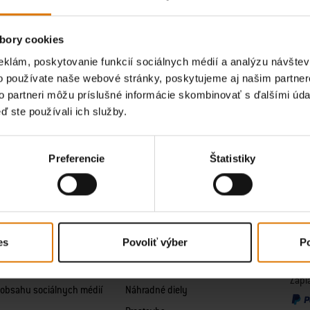
odhlásiť sa z odberu noviniek
alebo prostredníctvom nášho
kontaktného formulára
. Ďal
údajov
.
bory cookies
Táto stránka je chránená pomocou reCAPTCHA a platia na ňu
Zásady ochrany osobných ú
eklám, poskytovanie funkcií sociálnych médií a analýzu návšte
o používate naše webové stránky, poskytujeme aj našim partner
to partneri môžu príslušné informácie skombinovať s ďalšími údaj
ď ste používali ich služby.
osť
Zákaznická podpora
Náhr
eber
Zákaznícky servis
Diel
Preferencie
Štatistiky
ber
Vyhľadávač obchodov
Náhr
chrany osobných údajov
Návody na použitie
uhlie
é obchodné podmienky
Odoslanie a vrátenie
Náhra
 Weber Connect
Spôsoby platby
Náhr
es
Povoliť výber
Po
pozornenia
Registrácia grilu
Nájsť
e o súboroch Cookies
Informácie o záruke
Zapl
obsahu sociálnych médií
Náhradné diely