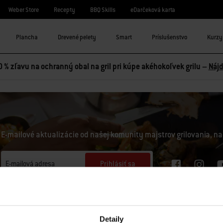
Weber Store
Recepty
BBQ Skills
eDarčeková karta
Plancha
Drevené pelety
Smart
Príslušenstvo
Kurzy 
0 % zľavu na ochranný obal na gril pri kúpe akéhokoľvek grilu –
Nájd
E-mailové aktualizácie od našej komunity majstrov grilovania, na
Prihlásiť sa
E-mailová adresa
Zaregistrujte ma na odber e-mailov od spoločností Weber-Stephen Deutschland GmbH a 
obsah Weber, ako sú recepty, informácie o výrobkoch, nadchádzajúce podujatia a spotreb
pri registrácii, a na analýzu mojej interakcie so spravodajcom pomocou nástrojov na sl
Detaily