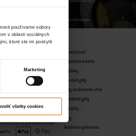
šie podrobnosti nájdete v našich
zásadách ochrany osobných
dajov
a
Podmienky používania služieb
spoločnosti Google.
vnosti používame súbory
om v oblasti sociálnych
mi, ktoré ste im poskytli
adné diely
Preskúmať
y k plynovým grilom
eDarčeková karta
Marketing
adné diely pre grily na drevené
Doplnky
Plynové grily
dné diely pre elektrické grily
Grily na drevené uhlie
adné diely pre grily na pelety
Elektrické grily
voliť všetky cookies
 diely podľa sériového čísla
Recepty
Blog
aťte bezpečne prostredníctvom
Akadémia grilovania