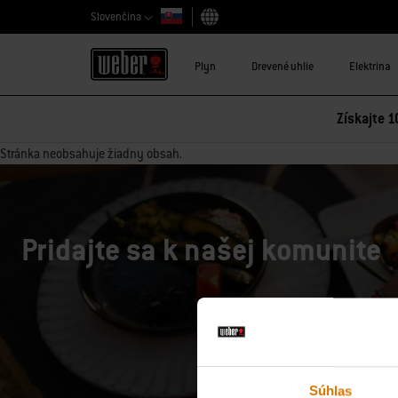
Slovenčina
Vybrať krajinu
Plyn
Drevené uhlie
Elektrina
Získajte 1
Stránka neobsahuje žiadny obsah.
Pridajte sa k našej komunite
Súhlas