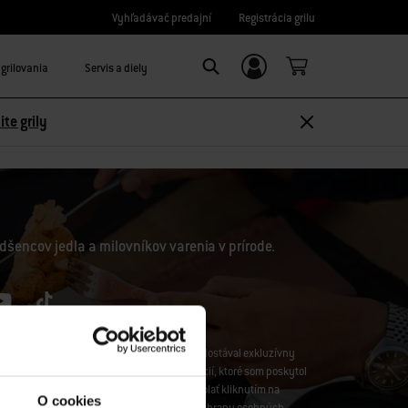
Vyhľadávač predajní
Registrácia grilu
grilovania
Servis a diely
Prihláste sa/Zaregistrujte sa
Search
ite grily
dšencov jedla a milovníkov varenia v prírode.
Weber-Stephen CZ&SK spol. s r.o., aby som dostával exkluzívny
iteľské prieskumy, a to s použitím informácií, ktoré som poskytol
edovanie. Svoj súhlas môžete kedykoľvek odvolať kliknutím na
O cookies