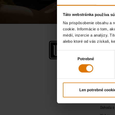
Táto webstránka používa sú
Na prispôsobenie obsahu a r
cookie. Informácie o tom, ak
médií, inzercie a analýzy. Tí
alebo ktoré od vás získali, ke
Spoločn
O firme W
Výber
Potrebné
súhlasu
Príbeh We
Zásady o
Všeobecn
Aplikácia
Len potrebné cooki
Právne u
Vyhláseni
Dohoda o 