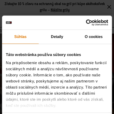
Získajte 10 % zľavu na ochranný obal na gril pri kúpe akéhokoľvek
grilu –
Nájdite grily
Search
Stránka neobsahuje žiadny obsah.
Súhlas
Detaily
O cookies
Pridajte sa k našej komunite
E-mailové aktualizácie od našej komunity majstrov grilovania,
Táto webstránka používa súbory cookies
nadšencov jedla a milovníkov varenia v prírode.
Na prispôsobenie obsahu a reklám, poskytovanie funkcií
sociálnych médií a analýzu návštevnosti používame
Prihlásiť sa
E-mailová adresa
súbory cookie. Informácie o tom, ako používate naše
webové stránky, poskytujeme aj našim partnerom v
oblasti sociálnych médií, inzercie a analýzy. Títo partneri
Zaregistrujte ma na odber e-mailov od spoločností Weber-Stephen Deutschland
môžu príslušné informácie skombinovať s ďalšími
GmbH a Weber-Stephen CZ&SK spol. s r.o., aby som dostával exkluzívny obsah
údajmi, ktoré ste im poskytli alebo ktoré od vás získali,
Weber, ako sú recepty, informácie o výrobkoch, nadchádzajúce podujatia a
spotrebiteľské prieskumy, a to s použitím informácií, ktoré som poskytol pri
keď ste používali ich služby.
registrácii, a na analýzu mojej interakcie so spravodajcom pomocou nástrojov na