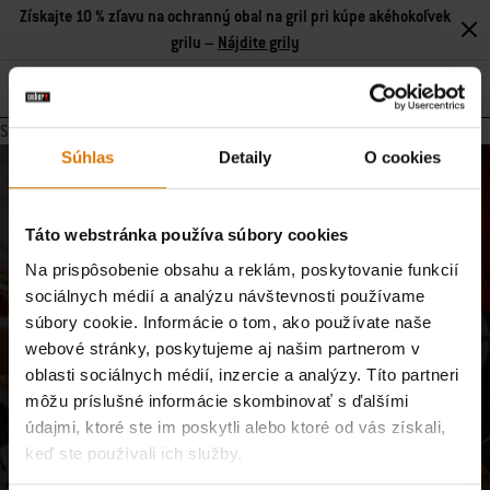
Získajte 10 % zľavu na ochranný obal na gril pri kúpe akéhokoľvek
grilu –
Nájdite grily
Search
Stránka neobsahuje žiadny obsah.
Súhlas
Detaily
O cookies
Pridajte sa k našej komunite
E-mailové aktualizácie od našej komunity majstrov grilovania,
Táto webstránka používa súbory cookies
nadšencov jedla a milovníkov varenia v prírode.
Na prispôsobenie obsahu a reklám, poskytovanie funkcií
sociálnych médií a analýzu návštevnosti používame
Prihlásiť sa
E-mailová adresa
súbory cookie. Informácie o tom, ako používate naše
webové stránky, poskytujeme aj našim partnerom v
oblasti sociálnych médií, inzercie a analýzy. Títo partneri
Zaregistrujte ma na odber e-mailov od spoločností Weber-Stephen Deutschland
môžu príslušné informácie skombinovať s ďalšími
GmbH a Weber-Stephen CZ&SK spol. s r.o., aby som dostával exkluzívny obsah
údajmi, ktoré ste im poskytli alebo ktoré od vás získali,
Weber, ako sú recepty, informácie o výrobkoch, nadchádzajúce podujatia a
spotrebiteľské prieskumy, a to s použitím informácií, ktoré som poskytol pri
keď ste používali ich služby.
registrácii, a na analýzu mojej interakcie so spravodajcom pomocou nástrojov na