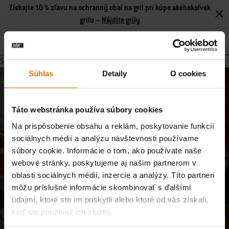
Získajte 10 % zľavu na ochranný obal na gril pri kúpe akéhokoľvek
grilu –
Nájdite grily
Search
Stránka neobsahuje žiadny obsah.
Súhlas
Detaily
O cookies
Pridajte sa k našej komunite
E-mailové aktualizácie od našej komunity majstrov grilovania,
Táto webstránka používa súbory cookies
nadšencov jedla a milovníkov varenia v prírode.
Na prispôsobenie obsahu a reklám, poskytovanie funkcií
sociálnych médií a analýzu návštevnosti používame
Prihlásiť sa
E-mailová adresa
súbory cookie. Informácie o tom, ako používate naše
webové stránky, poskytujeme aj našim partnerom v
oblasti sociálnych médií, inzercie a analýzy. Títo partneri
Zaregistrujte ma na odber e-mailov od spoločností Weber-Stephen Deutschland
môžu príslušné informácie skombinovať s ďalšími
GmbH a Weber-Stephen CZ&SK spol. s r.o., aby som dostával exkluzívny obsah
údajmi, ktoré ste im poskytli alebo ktoré od vás získali,
Weber, ako sú recepty, informácie o výrobkoch, nadchádzajúce podujatia a
spotrebiteľské prieskumy, a to s použitím informácií, ktoré som poskytol pri
keď ste používali ich služby.
registrácii, a na analýzu mojej interakcie so spravodajcom pomocou nástrojov na