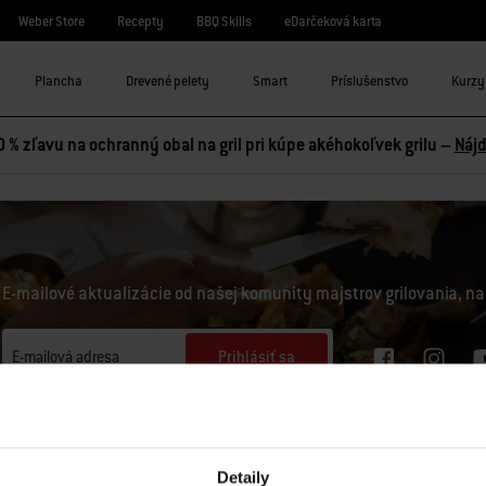
Weber Store
Recepty
BBQ Skills
eDarčeková karta
Plancha
Drevené pelety
Smart
Príslušenstvo
Kurzy 
0 % zľavu na ochranný obal na gril pri kúpe akéhokoľvek grilu –
Nájd
E-mailové aktualizácie od našej komunity majstrov grilovania, na
Prihlásiť sa
E-mailová adresa
Zaregistrujte ma na odber e-mailov od spoločností Weber-Stephen Deutschland GmbH a 
obsah Weber, ako sú recepty, informácie o výrobkoch, nadchádzajúce podujatia a spotreb
pri registrácii, a na analýzu mojej interakcie so spravodajcom pomocou nástrojov na sl
Detaily