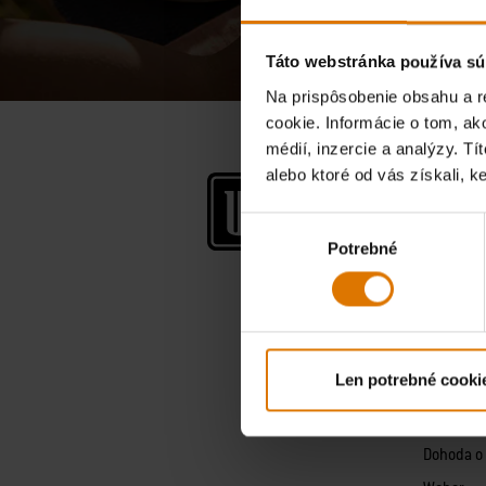
Táto webstránka používa sú
Na prispôsobenie obsahu a r
cookie. Informácie o tom, ak
médií, inzercie a analýzy. Tí
alebo ktoré od vás získali, ke
Spoločn
O firme W
Výber
Potrebné
súhlasu
Príbeh We
Zásady o
Všeobecn
Aplikácia
Len potrebné cooki
Právne u
Vyhláseni
Dohoda o 