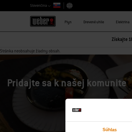
Slovenčina
Vybrať krajinu
Plyn
Drevené uhlie
Elektrina
Získajte 1
Stránka neobsahuje žiadny obsah.
Pridajte sa k našej komunite
Súhlas