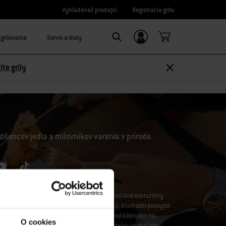
Vyhľadávač predajní
Registrácia grilu
grilovania
Servis a diely
Prihláste sa/Zaregistrujte sa
Search
ite grily
dšencov jedla a milovníkov varenia v prírode.
Weber-Stephen CZ&SK spol. s r.o., aby som dostával exkluzívny
iteľské prieskumy, a to s použitím informácií, ktoré som poskytol
edovanie. Svoj súhlas môžete kedykoľvek odvolať kliknutím na
O cookies