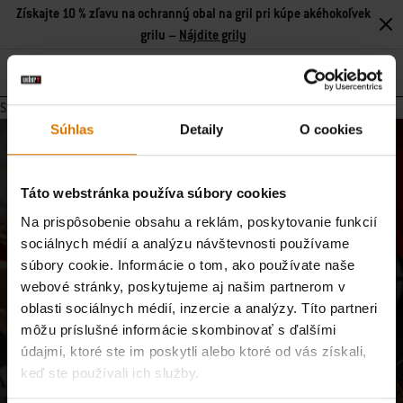
Získajte 10 % zľavu na ochranný obal na gril pri kúpe akéhokoľvek
grilu –
Nájdite grily
Search
Stránka neobsahuje žiadny obsah.
Súhlas
Detaily
O cookies
Pridajte sa k našej komunite
E-mailové aktualizácie od našej komunity majstrov grilovania,
Táto webstránka používa súbory cookies
nadšencov jedla a milovníkov varenia v prírode.
Na prispôsobenie obsahu a reklám, poskytovanie funkcií
sociálnych médií a analýzu návštevnosti používame
Prihlásiť sa
E-mailová adresa
súbory cookie. Informácie o tom, ako používate naše
webové stránky, poskytujeme aj našim partnerom v
oblasti sociálnych médií, inzercie a analýzy. Títo partneri
Zaregistrujte ma na odber e-mailov od spoločností Weber-Stephen Deutschland
môžu príslušné informácie skombinovať s ďalšími
GmbH a Weber-Stephen CZ&SK spol. s r.o., aby som dostával exkluzívny obsah
údajmi, ktoré ste im poskytli alebo ktoré od vás získali,
Weber, ako sú recepty, informácie o výrobkoch, nadchádzajúce podujatia a
spotrebiteľské prieskumy, a to s použitím informácií, ktoré som poskytol pri
keď ste používali ich služby.
registrácii, a na analýzu mojej interakcie so spravodajcom pomocou nástrojov na