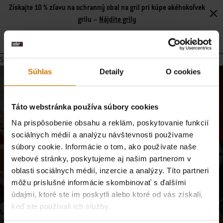
Získajte 10 % zľavu na ochranný obal na gril pri kúpe akéhokoľvek
grilu –
Nájdite grily
Search
Stránka neobsahuje žiadny obsah.
Súhlas
Detaily
O cookies
Pridajte sa k našej komunite
E-mailové aktualizácie od našej komunity majstrov grilovania,
Táto webstránka používa súbory cookies
nadšencov jedla a milovníkov varenia v prírode.
Na prispôsobenie obsahu a reklám, poskytovanie funkcií
sociálnych médií a analýzu návštevnosti používame
Prihlásiť sa
E-mailová adresa
súbory cookie. Informácie o tom, ako používate naše
webové stránky, poskytujeme aj našim partnerom v
oblasti sociálnych médií, inzercie a analýzy. Títo partneri
Zaregistrujte ma na odber e-mailov od spoločností Weber-Stephen Deutschland
môžu príslušné informácie skombinovať s ďalšími
GmbH a Weber-Stephen CZ&SK spol. s r.o., aby som dostával exkluzívny obsah
údajmi, ktoré ste im poskytli alebo ktoré od vás získali,
Weber, ako sú recepty, informácie o výrobkoch, nadchádzajúce podujatia a
spotrebiteľské prieskumy, a to s použitím informácií, ktoré som poskytol pri
keď ste používali ich služby.
registrácii, a na analýzu mojej interakcie so spravodajcom pomocou nástrojov na