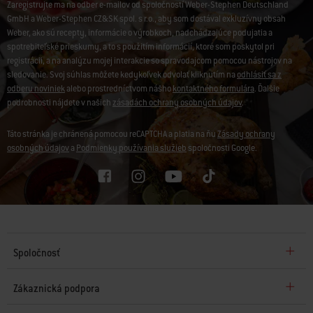
Zaregistrujte ma na odber e-mailov od spoločností Weber-Stephen Deutschland
GmbH a Weber-Stephen CZ&SK spol. s r.o., aby som dostával exkluzívny obsah
Weber, ako sú recepty, informácie o výrobkoch, nadchádzajúce podujatia a
spotrebiteľské prieskumy, a to s použitím informácií, ktoré som poskytol pri
registrácii, a na analýzu mojej interakcie so spravodajcom pomocou nástrojov na
sledovanie. Svoj súhlas môžete kedykoľvek odvolať kliknutím na
odhlásiť sa z
odberu noviniek
alebo prostredníctvom nášho
kontaktného formulára
. Ďalšie
podrobnosti nájdete v našich
zásadách ochrany osobných údajov
.
Táto stránka je chránená pomocou reCAPTCHA a platia na ňu
Zásady ochrany
osobných údajov
a
Podmienky používania služieb
spoločnosti Google.
Spoločnosť
Zákaznická podpora