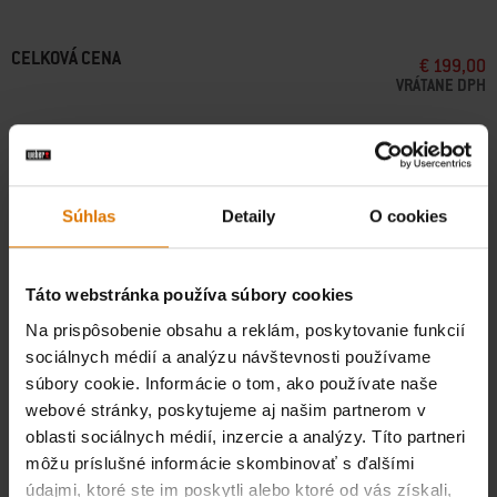
• Vhodný pre všetky vonkajšie elektrické grily Lumin®
• Umiestní gril do najvhodnejšej výšky na grilovanie
CELKOVÁ CENA
€ 199,00
• Zaistí gril bezpečne na mieste
VRÁTANE DPH
• Štýlová trvácna konštrukcia
• Plne uzavretá skrinka s otvorenou policou nad ňou
• Dva ďalšie integrované háčiky na náradie na bočných koľajniciach
Pridať do košíka
• Bočné koľajnice sú vhodné pre zacvakávacie príslušenstvo Weber
Works (predávané samostatne)
• Blokovacie kolieska umožňujú ľahký pohyb v priestore
Súhlas
Detaily
O cookies
Doprava zadarmo na všetky objednávky
Táto webstránka používa súbory cookies
Doručenie balíka do 6-9 pracovných dní. Grily cca 1-2 týždne.
(
Viac
informácií
)
Na prispôsobenie obsahu a reklám, poskytovanie funkcií
sociálnych médií a analýzu návštevnosti používame
Bezplatné vrátenie tovaru
(
Viac informácií
)
súbory cookie. Informácie o tom, ako používate naše
webové stránky, poskytujeme aj našim partnerom v
oblasti sociálnych médií, inzercie a analýzy. Títo partneri
Nájsť predajcu
môžu príslušné informácie skombinovať s ďalšími
údajmi, ktoré ste im poskytli alebo ktoré od vás získali,