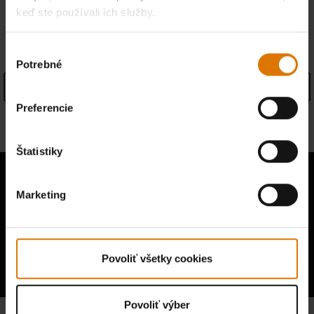
keď ste používali ich služby.
SPECIFICATIONS
Výber
Potrebné
súhlasu
See Details
Preferencie
Informácie o výrobcovi
Štatistiky
Marketing
Vypočujte si názory ostatných
grilovačov
Povoliť všetky cookies
Povoliť výber