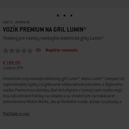
ČASŤ Č.:
#
3401232
VOZÍK PREMIUM NA GRIL LUMIN®
Vhodný pre všetky vonkajšie elektrické grily Lumin®
(0)
Napíšte recenziu
Žiadna
hodnota
hodnotenia
€ 199,00
Odkaz
vrátane DPH
na
tú
Umiestnite svoj vonkajší elektrický gril Lumin® alebo Lumin® Compact do
istú
najvhodnejšej výšky na grilovanie vďaka tomuto pevnému a štýlovému
stránku.
vozíku Premium so skrinkou.Bočné koľajnice v hornej časti vozíka majú
dva zabudované háčiky na náradie a sú vhodné pre zacvakávacie
príslušenstvo Weber Works, ako je flexibilné svetlo, držiak na prísady a
iné (predávané samostatne). Svoje grilovacie potreby uchovávajte mimo
prírodných živlov v skrinke a na otvorenej polici nad ňou. Blokovacie
Prečítajte si viac
kolieska uľahčujú presun kamkoľvek, kde chcete gril zapojiť a grilovať na
ňom.