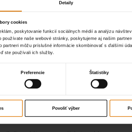
jte si názory ostatných gri
Detaily
bory cookies
eklám, poskytovanie funkcií sociálnych médií a analýzu návšte
o používate naše webové stránky, poskytujeme aj našim partner
to partneri môžu príslušné informácie skombinovať s ďalšími údaj
ď ste používali ich služby.
Preferencie
Štatistiky
es
Povoliť výber
Po