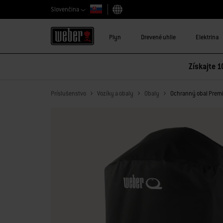
Slovenčina
Vybrať krajinu
Plyn
Drevené uhlie
Elektrina
Získajte 1
Príslušenstvo
Vozíky a obaly
Obaly
Ochranný obal Premi