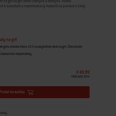
a gril sa gril ľahko zakrýva a odkrýva. Vďaka
 k susedom a nepremokavý materiál sa postará o čistý
aly na gril
k grilu získate zľavu 10 % na akýkoľvek obal na gril. Zľava bude
ri dokončení objednávky.
€ 69,99
VRÁTANE DPH
Pridať do košíka
návky