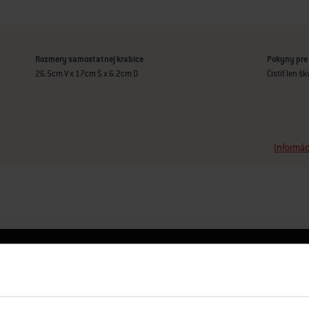
Rozmery samostatnej krabice
Pokyny pre 
26.5cm V x 17cm Š x 6.2cm D
Čistiť len š
Informác