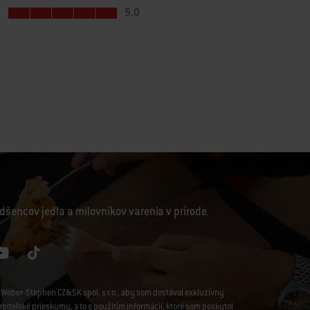
dšencov jedla a milovníkov varenia v prírode.
Weber-Stephen CZ&SK spol. s r.o., aby som dostával exkluzívny
iteľské prieskumy, a to s použitím informácií, ktoré som poskytol