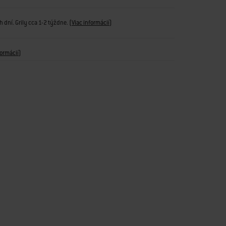
 dní. Grily cca 1-2 týždne.
(
Viac informácií
)
formácií
)