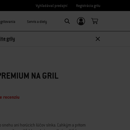
Vyhľadávač predajní
Registrácia grilu
grilovania
Servis a diely
Prihláste sa/Zaregistrujte sa
Search
ite grily
REMIUM NA GRIL
e recenziu
 snehu ani horúcich lúčov slnka. Ľahkým a pritom