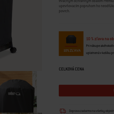
trvácnym ochranným obalom Premium n
Read
upevňovacím popruhom ho neodfúkne
a
Review.
povrch.
Odkaz
na
tú
istú
stránku.
10 % zľava na ob
Pri nákupe akéhokoľve
uplatnená v košíku p
CELKOVÁ CENA
Doprava zadarmo na všetky objed