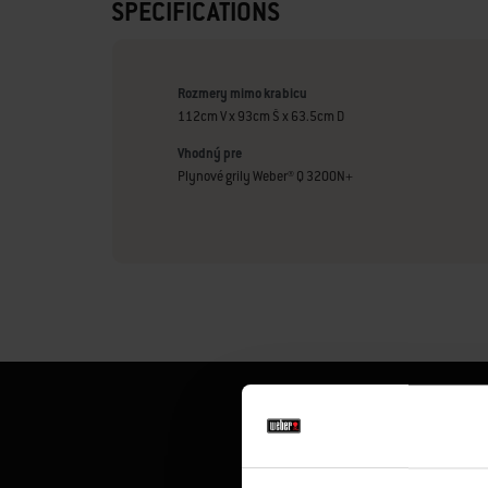
SPECIFICATIONS
Rozmery mimo krabicu
112cm V x 93cm Š x 63.5cm D
Vhodný pre
Plynové grily Weber® Q 3200N+