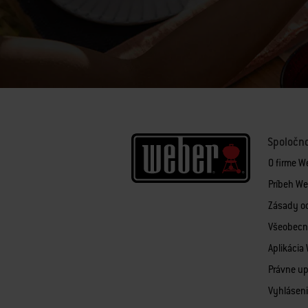
Spoločn
O firme W
Príbeh We
Zásady o
Všeobecn
Aplikácia
Právne u
Vyhláseni