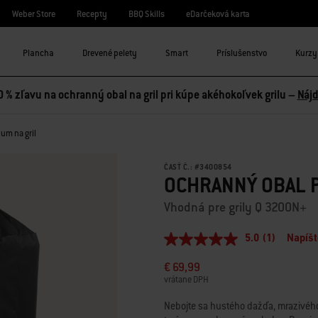
Weber Store
Recepty
BBQ Skills
eDarčeková karta
Plancha
Drevené pelety
Smart
Príslušenstvo
Kurzy 
0 % zľavu na ochranný obal na gril pri kúpe akéhokoľvek grilu –
Nájd
um na gril
ČASŤ Č.:
#
3400854
OCHRANNÝ OBAL P
Vhodná pre grily Q 3200N+
5.0
(1)
Napíšt
5.0
z
€ 69,99
5
hviezdičiek,
vrátane DPH
priemerná
hodnota
Nebojte sa hustého dažďa, mrazivého
hodnotenia.