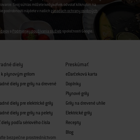
edovanie. Svoj súhlas môžete kedykoľvek odvolať kliknutím na
šie podrobnosti nájdete v našich
zásadách ochrany osobných
dajov
a
Podmienky používania služieb
spoločnosti Google.
adné diely
Preskúmať
y k plynovým grilom
eDarčeková karta
adné diely pre grily na drevené
Doplnky
Plynové grily
dné diely pre elektrické grily
Grily na drevené uhlie
adné diely pre grily na pelety
Elektrické grily
 diely podľa sériového čísla
Recepty
Blog
aťte bezpečne prostredníctvom