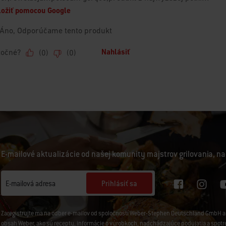
E-mailové aktualizácie od našej komunity majstrov grilovania, na
Prihlásiť sa
E-mailová adresa
Zaregistrujte ma na odber e-mailov od spoločností Weber-Stephen Deutschland GmbH a 
obsah Weber, ako sú recepty, informácie o výrobkoch, nadchádzajúce podujatia a spotreb