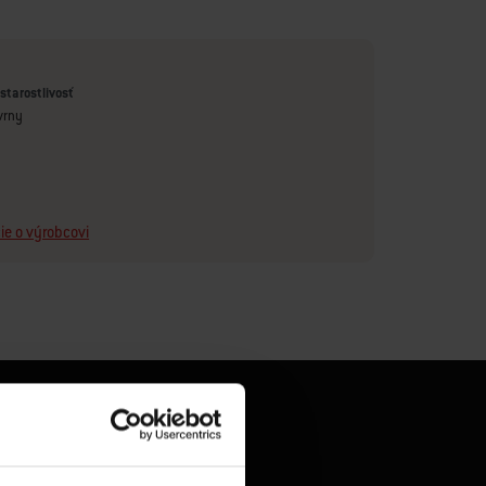
starostlivosť
kvrny
ie o výrobcovi