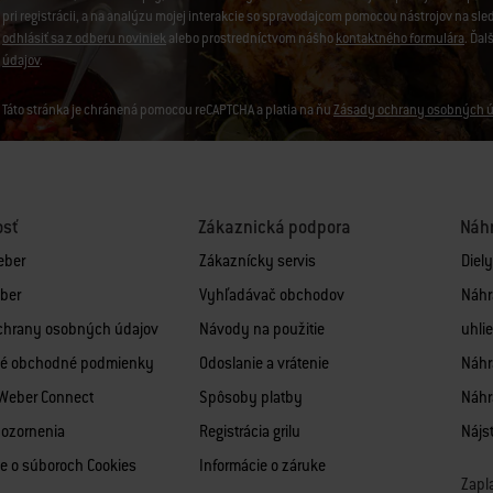
pri registrácii, a na analýzu mojej interakcie so spravodajcom pomocou nástrojov na sl
odhlásiť sa z odberu noviniek
alebo prostredníctvom nášho
kontaktného formulára
. Ďal
údajov
.
Táto stránka je chránená pomocou reCAPTCHA a platia na ňu
Zásady ochrany osobných ú
osť
Zákaznická podpora
Náhr
eber
Zákaznícky servis
Diel
ber
Vyhľadávač obchodov
Náhr
chrany osobných údajov
Návody na použitie
uhlie
é obchodné podmienky
Odoslanie a vrátenie
Náhra
 Weber Connect
Spôsoby platby
Náhr
pozornenia
Registrácia grilu
Nájsť
e o súboroch Cookies
Informácie o záruke
Zapl