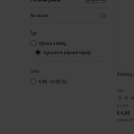
Vymazať filtre
Výberom ktoréhokoľvek z filtrov sa stránka obnoví s novým
Na sklade
Typ
Výbava a dárky
Vybavení k přípravě nápojů
Cena
Slamky z
6.99 - 14.00 (5)
4 ks
Cena zníž
do
€ 6,99
€ 4,89
vrátane DP
Color Op