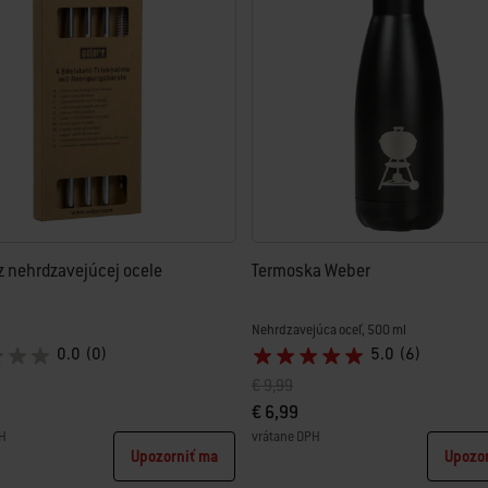
i výsledkami.
 nehrdzavejúcej ocele
Termoska Weber
Nehrdzavejúca oceľ, 500 ml
0.0
(0)
5.0
(6)
ená z
Cena znížená z
do
€ 9,99
€ 6,99
H
vrátane DPH
Upozorniť ma
Upozo
tions
Color Options