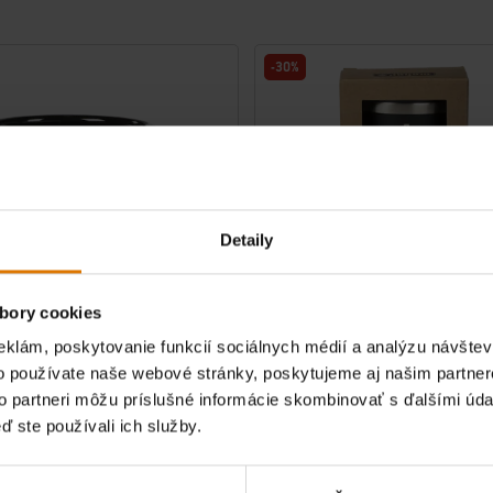
-30%
Detaily
bory cookies
eklám, poskytovanie funkcií sociálnych médií a analýzu návšte
 smaltovaný hrnček Weber –
Termohrnček Weber
o používate naše webové stránky, poskytujeme aj našim partner
to partneri môžu príslušné informácie skombinovať s ďalšími údaj
ril Kettle
ď ste používali ich služby.
Nehrdzavejúca oceľ, 590 ml
4.8
(6)
4.5
(2)
Cena znížená z
do
€ 13,99