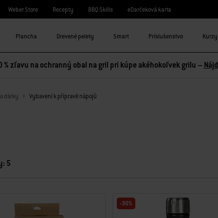
Weber Store
Recepty
BBQ Skills
eDarčeková karta
Plancha
Drevené pelety
Smart
Príslušenstvo
Kurzy 
0 % zľavu na ochranný obal na gril pri kúpe akéhokoľvek grilu –
Nájd
a dárky
Vybavení k přípravě nápojů
: 5
-30%