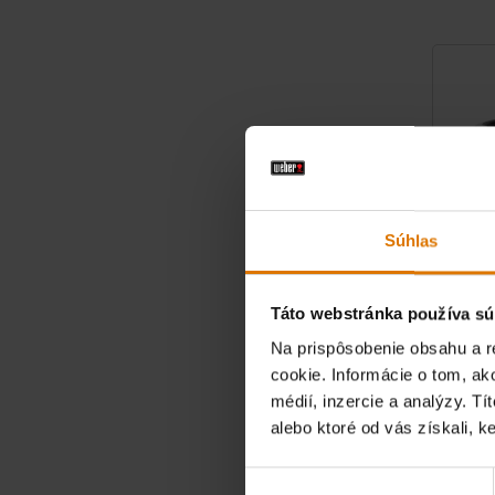
Súhlas
Táto webstránka používa sú
Na prispôsobenie obsahu a r
Vintage
cookie. Informácie o tom, ak
médií, inzercie a analýzy. Tí
červený g
alebo ktoré od vás získali, ke
Výber
€ 8,99