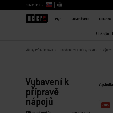
Slovenčina
Vybrať krajinu
Plyn
Drevené uhlie
Elektrina
Získajte 1
Všetky Príslušenstvo
Príslušenstvo podľa typu grilu
Výbava 
Vybavení k
Výsledky
přípravě
nápojů
-30%
Filtrovať podľa