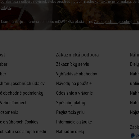
odhlásiť sa z odberu noviniek
alebo prostredníctvom nášho
kontaktného formulára
. Ďal
údajov
.
Táto stránka je chránená pomocou reCAPTCHA a platia na ňu
Zásady ochrany osobných ú
osť
Zákaznická podpora
Náhr
eber
Zákaznícky servis
Diel
ber
Vyhľadávač obchodov
Náhr
chrany osobných údajov
Návody na použitie
uhlie
é obchodné podmienky
Odoslanie a vrátenie
Náhra
 Weber Connect
Spôsoby platby
Náhr
pozornenia
Registrácia grilu
Nájsť
e o súboroch Cookies
Informácie o záruke
Zapl
obsahu sociálnych médií
Náhradné diely