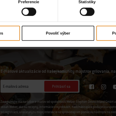
Preferencie
Štatistiky
€ 9,79
H
vrátane DPH
Upozorniť ma
tions
Color Options
es
Povoliť výber
Po
E-mailové aktualizácie od našej komunity majstrov grilovania, na
Prihlásiť sa
E-mailová adresa
Zaregistrujte ma na odber e-mailov od spoločností Weber-Stephen Deutschland GmbH a 
obsah Weber, ako sú recepty, informácie o výrobkoch, nadchádzajúce podujatia a spotreb
pri registrácii, a na analýzu mojej interakcie so spravodajcom pomocou nástrojov na sl