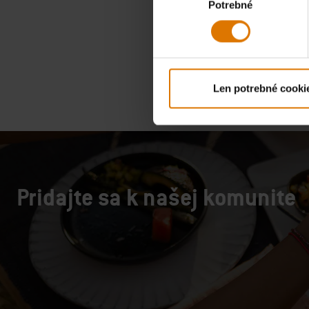
Potrebné
súhlasu
vrátane DP
Color Op
Len potrebné cooki
Pridajte sa k našej komunite