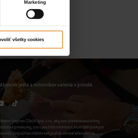
Marketing
voliť všetky cookies
dšencov jedla a milovníkov varenia v prírode.
Weber-Stephen CZ&SK spol. s r.o., aby som dostával exkluzívny
iteľské prieskumy, a to s použitím informácií, ktoré som poskytol
edovanie. Svoj súhlas môžete kedykoľvek odvolať kliknutím na