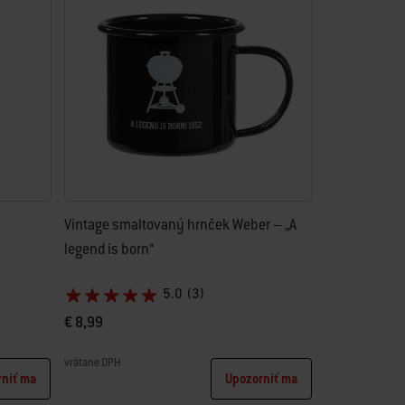
Vintage smaltovaný hrnček Weber – „A
legend is born“
5.0
(3)
€ 8,99
vrátane DPH
rniť ma
Upozorniť ma
Color Options