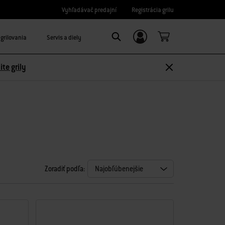
Vyhľadávač predajní
Registrácia grilu
grilovania
Servis a diely
Prihláste sa/Zaregistrujte sa
Search
ite grily
Zoradiť podľa: