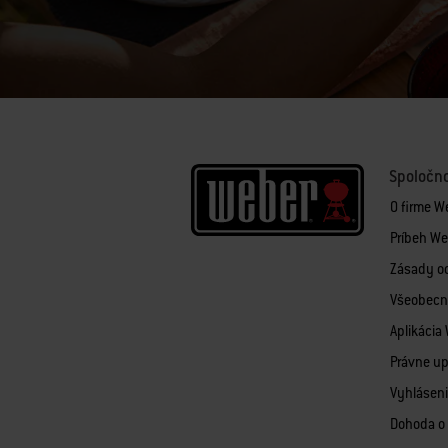
Spoločn
O firme W
Príbeh We
Zásady o
Všeobecn
Aplikácia
Právne u
Vyhláseni
Dohoda o 