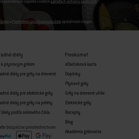
šie podrobnosti nájdete v našich
zásadách ochrany osobných
dajov
a
Podmienky používania služieb
spoločnosti Google.
adné diely
Preskúmať
y k plynovým grilom
eDarčeková karta
adné diely pre grily na drevené
Doplnky
Plynové grily
dné diely pre elektrické grily
Grily na drevené uhlie
adné diely pre grily na pelety
Elektrické grily
 diely podľa sériového čísla
Recepty
Blog
aťte bezpečne prostredníctvom
Akadémia grilovania