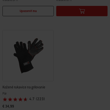
vrátane DPH
vrátane DPH
Color Options
Color Options
Upozorniť ma
Kožené rukavice na grilovanie
Pár
4.7
(223)
€ 34,99