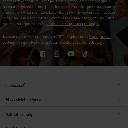
spotrebiteľské prieskumy, a to s použitím informácií, ktoré som poskytol pri
registrácii, a na analýzu mojej interakcie so spravodajcom pomocou nástrojov na
sledovanie. Svoj súhlas môžete kedykoľvek odvolať kliknutím na
odhlásiť sa z
odberu noviniek
alebo prostredníctvom nášho
kontaktného formulára
. Ďalšie
podrobnosti nájdete v našich
zásadách ochrany osobných údajov
.
Táto stránka je chránená pomocou reCAPTCHA a platia na ňu
Zásady ochrany
osobných údajov
a
Podmienky používania služieb
spoločnosti Google.
Spoločnosť
Zákaznická podpora
Náhradné diely