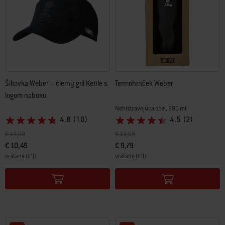
Šiltovka Weber – čierny gril Kettle s
Termohrnček Weber
logom naboku
Nehrdzavejúca oceľ, 590 ml
4.8
(10)
4.5
(2)
Cena znížená z
do
Cena znížená z
do
€ 14,99
€ 13,99
€ 10,49
€ 9,79
vrátane DPH
vrátane DPH
Color Options
Color Options