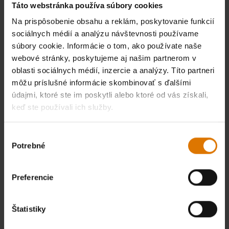
Táto webstránka používa súbory cookies
Upozorniť ma
Upozorniť ma
Na prispôsobenie obsahu a reklám, poskytovanie funkcií
sociálnych médií a analýzu návštevnosti používame
súbory cookie. Informácie o tom, ako používate naše
webové stránky, poskytujeme aj našim partnerom v
oblasti sociálnych médií, inzercie a analýzy. Títo partneri
môžu príslušné informácie skombinovať s ďalšími
údajmi, ktoré ste im poskytli alebo ktoré od vás získali,
keď ste používali ich služby.
Výber
Potrebné
súhlasu
Vintage smaltovaný hrnček
Súprava vreckového príboru
Weber – červený gril Kettle
Preferencie
3 ks
4.8
(6)
4.8
(4)
Štatistiky
€ 8,99
€ 8,99
vrátane DPH
vrátane DPH