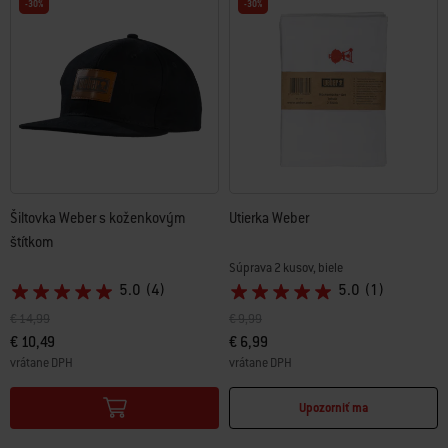
-30%
-30%
Šiltovka Weber s koženkovým
Utierka Weber
štítkom
Súprava 2 kusov, biele
5.0
(4)
5.0
(1)
Cena znížená z
do
Cena znížená z
do
€ 14,99
€ 9,99
€ 10,49
€ 6,99
vrátane DPH
vrátane DPH
Color Options
Color Options
Upozorniť ma