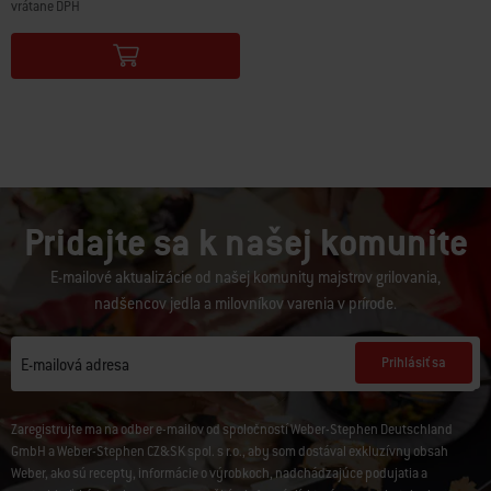
vrátane DPH
Color Options
Pridajte sa k našej komunite
E-mailové aktualizácie od našej komunity majstrov grilovania,
nadšencov jedla a milovníkov varenia v prírode.
Prihlásiť sa
E-mailová adresa
Zaregistrujte ma na odber e-mailov od spoločností Weber-Stephen Deutschland
GmbH a Weber-Stephen CZ&SK spol. s r.o., aby som dostával exkluzívny obsah
Weber, ako sú recepty, informácie o výrobkoch, nadchádzajúce podujatia a