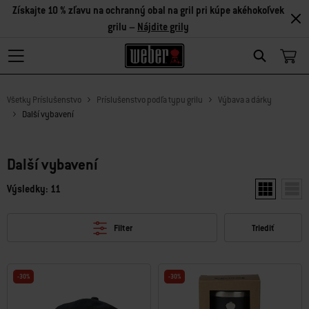
Získajte 10 % zľavu na ochranný obal na gril pri kúpe akéhokoľvek
grilu –
Nájdite grily
Search
Všetky Príslušenstvo
Príslušenstvo podľa typu grilu
Výbava a dárky
Další vybavení
Další vybavení
Výsledky: 11
Zobraziť dv
Zobr
Filter
Triediť
-30%
-30%