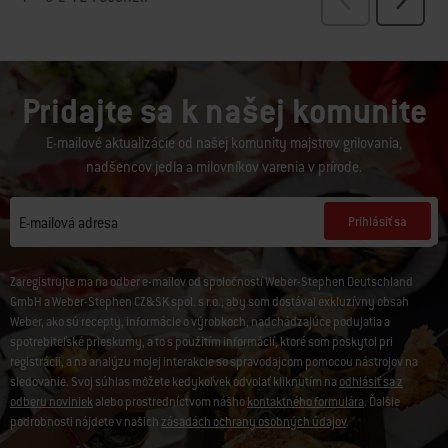
Pridajte sa k našej komunite
E-mailové aktualizácie od našej komunity majstrov grilovania,
nadšencov jedla a milovníkov varenia v prírode.
Prihlásiť sa
E-mailová adresa
Zaregistrujte ma na odber e-mailov od spoločností Weber-Stephen Deutschland
GmbH a Weber-Stephen CZ&SK spol. s r.o., aby som dostával exkluzívny obsah
Weber, ako sú recepty, informácie o výrobkoch, nadchádzajúce podujatia a
spotrebiteľské prieskumy, a to s použitím informácií, ktoré som poskytol pri
registrácii, a na analýzu mojej interakcie so spravodajcom pomocou nástrojov na
sledovanie. Svoj súhlas môžete kedykoľvek odvolať kliknutím na
odhlásiť sa z
odberu noviniek
alebo prostredníctvom nášho
kontaktného formulára
. Ďalšie
podrobnosti nájdete v našich
zásadách ochrany osobných údajov
.