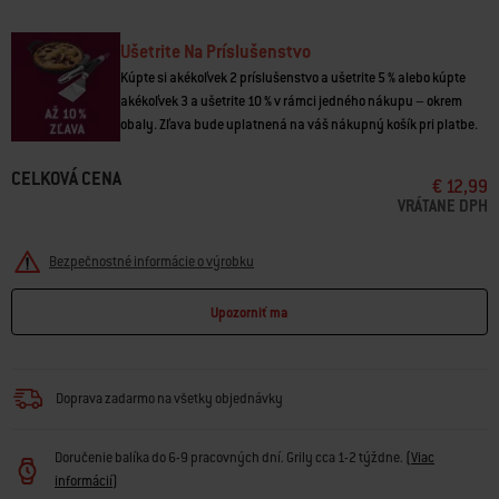
• Jednoduché prenášanie vďaka pohodlnej rukoväti
• 4-kilové vrece
Ušetrite Na Príslušenstvo
Kúpte si akékoľvek 2 príslušenstvo a ušetrite 5 % alebo kúpte
akékoľvek 3 a ušetrite 10 % v rámci jedného nákupu – okrem
obaly. Zľava bude uplatnená na váš nákupný košík pri platbe.
CELKOVÁ CENA
€ 12,99
VRÁTANE DPH
Bezpečnostné informácie o výrobku
Upozorniť ma
Doprava zadarmo na všetky objednávky
Doručenie balíka do 6-9 pracovných dní. Grily cca 1-2 týždne.
(
Viac
informácií
)