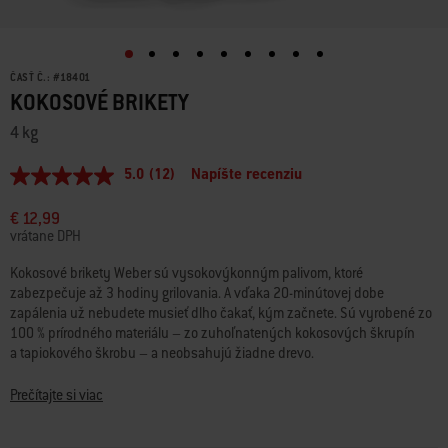
ČASŤ Č.:
#
18401
KOKOSOVÉ BRIKETY
4 kg
5.0
(12)
Napíšte recenziu
5.0
z
5
€ 12,99
hviezdičiek,
vrátane DPH
priemerná
hodnota
Kokosové brikety Weber sú vysokovýkonným palivom, ktoré
hodnotenia.
zabezpečuje až 3 hodiny grilovania. A vďaka 20-minútovej dobe
Read
12
zapálenia už nebudete musieť dlho čakať, kým začnete. Sú vyrobené zo
Reviews.
100 % prírodného materiálu – zo zuhoľnatených kokosových škrupín
Odkaz
a tapiokového škrobu – a neobsahujú žiadne drevo.
na
tú
istú
• Vyrobené zo 100 % prírodných materiálov
Prečítajte si viac
stránku.
• 3 hodiny grilovania
• Vrece odolné voči roztrhnutiu a poveternostným vplyvom