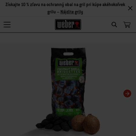
Získajte 10 % zľavu na ochranný obal na gril pri kúpe akéhokoľvek
grilu –
Nájdite grily
Search
Zmenou aktuálnej snímky tohto karuselu sa zmení aktuálna snímka miniatúrn