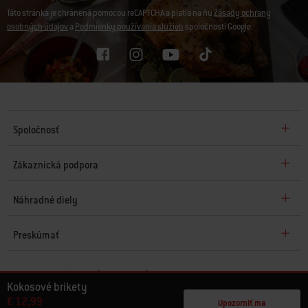
Táto stránka je chránená pomocou reCAPTCHA a platia na ňu
Zásady ochrany
osobných údajov
a
Podmienky používania služieb
spoločnosti Google.
Spoločnosť
Zákaznická podpora
Náhradné diely
Preskúmať
© 2026 Weber. Všetky práva vyhradené.
Kokosové brikety
€ 12,99
Upozorniť ma