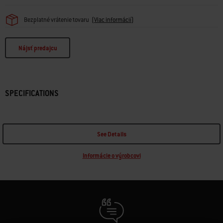
Bezplatné vrátenie tovaru
(
Viac informácií
)
Nájsť predajcu
SPECIFICATIONS
See Details
Informácie o výrobcovi