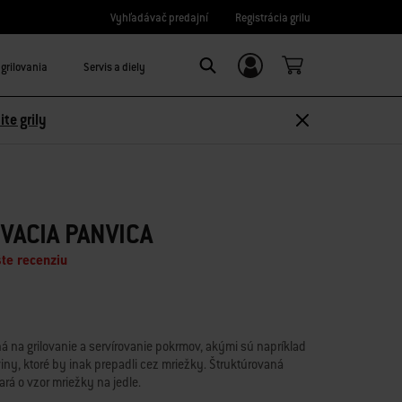
Vyhľadávač predajní
Registrácia grilu
grilovania
Servis a diely
Prihláste sa/Zaregistrujte sa
Search
ite grily
VACIA PANVICA
te recenziu
ná na grilovanie a servírovanie pokrmov, akými sú napríklad
iny, ktoré by inak prepadli cez mriežky. Štruktúrovaná
rá o vzor mriežky na jedle.