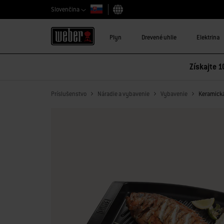
Slovenčina
Vybrať krajinu
Plyn
Drevené uhlie
Elektrina
Získajte 1
Príslušenstvo
Náradie a vybavenie
Vybavenie
Keramická