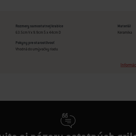
Rozmery samostatnej krabice
Materiál
63.5cm V x 9.9cm Š x 44cm D
Keramika
Pokyny pre starostlivosť
Vhodná do umývačky riadu
Informác