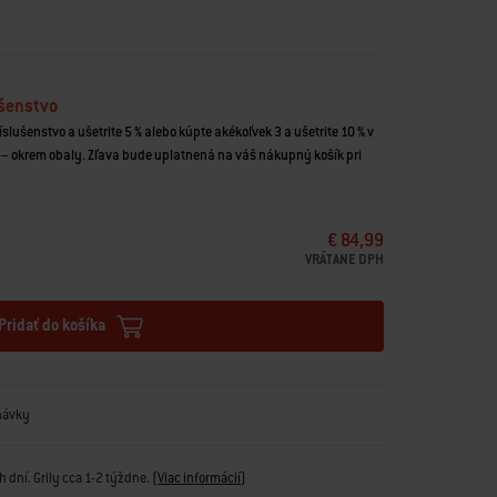
ušenstvo
íslušenstvo a ušetrite 5 % alebo kúpte akékoľvek 3 a ušetrite 10 % v
– okrem obaly. Zľava bude uplatnená na váš nákupný košík pri
€ 84,99
VRÁTANE DPH
Pridať do košíka
návky
 dní. Grily cca 1-2 týždne.
(
Viac informácií
)