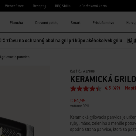
Weber Store
Recepty
BBQ Skills
eDarčeková karta
Plancha
Drevené pelety
Smart
Príslušenstvo
Kurzy 
0 % zľavu na ochranný obal na gril pri kúpe akéhokoľvek grilu –
Nájd
 grilovacia panvica
ČASŤ Č.:
#
17886
KERAMICKÁ GRILO
4.5
(49)
Napíš
4.5
z
€ 84,99
5
hviezdičiek,
vrátane DPH
priemerná
hodnota
Keramická grilovacia panvica je urče
hodnotenia.
ryby, mäso, zelenina a menšie potrav
Read
spodná strana panvice, ktorá sa posta
49
Reviews.