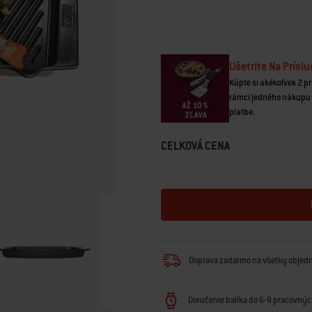
Odkaz
na
tú
istú
stránku.
Ušetrite Na Prísl
Kúpte si akékoľvek 2 pr
rámci jedného nákupu 
platbe.
CELKOVÁ CENA
Doprava zadarmo na všetky objed
Doručenie balíka do 6-9 pracovných