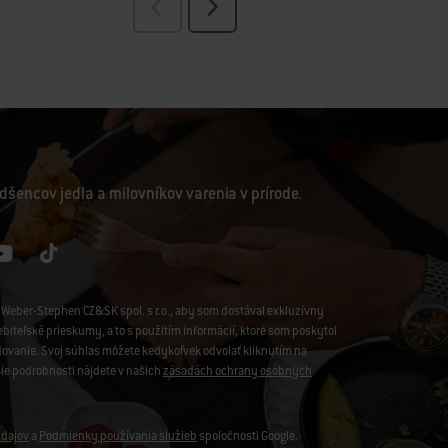
dšencov jedla a milovníkov varenia v prírode.
Weber-Stephen CZ&SK spol. s r.o., aby som dostával exkluzívny
iteľské prieskumy, a to s použitím informácií, ktoré som poskytol
edovanie. Svoj súhlas môžete kedykoľvek odvolať kliknutím na
šie podrobnosti nájdete v našich
zásadách ochrany osobných
dajov
a
Podmienky používania služieb
spoločnosti Google.