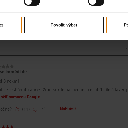
es
Povoliť výber
Po