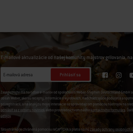
E-mailové aktualizácie od našej komunity majstrov grilovania, na
Prihlásiť sa
E-mailová adresa
Zaregistrujte ma na odber e-mailov od spoločností Weber-Stephen Deutschland GmbH a 
obsah Weber, ako sú recepty, informácie o výrobkoch, nadchádzajúce podujatia a spotreb
pri registrácii, a na analýzu mojej interakcie so spravodajcom pomocou nástrojov na sl
odhlásiť sa z odberu noviniek
alebo prostredníctvom nášho
kontaktného formulára
. Ďal
údajov
.
Táto stránka je chránená pomocou reCAPTCHA a platia na ňu
Zásady ochrany osobných ú