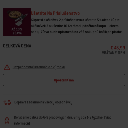
Ušetrite Na Príslušenstvo
Kúpte si akékoľvek 2 príslušenstvo a ušetrite 5 % alebo kúpte
akékoľvek 3 a ušetrite 10 % v rámci jedného nákupu – okrem
obaly. Zľava bude uplatnená na váš nákupný košík pri platbe.
CELKOVÁ CENA
€ 45,99
VRÁTANE DPH
Bezpečnostné informácie o výrobku
Upozorniť ma
Doprava zadarmo na všetky objednávky
Doručenie balíka do 6-9 pracovných dní. Grily cca 1-2 týždne.
(
Viac
informácií
)