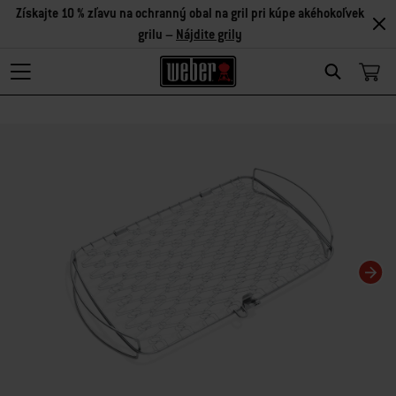
Získajte 10 % zľavu na ochranný obal na gril pri kúpe akéhokoľvek
grilu –
Nájdite grily
Search
Zmenou aktuálnej snímky tohto karuselu sa zmení aktuálna snímka miniatúrn