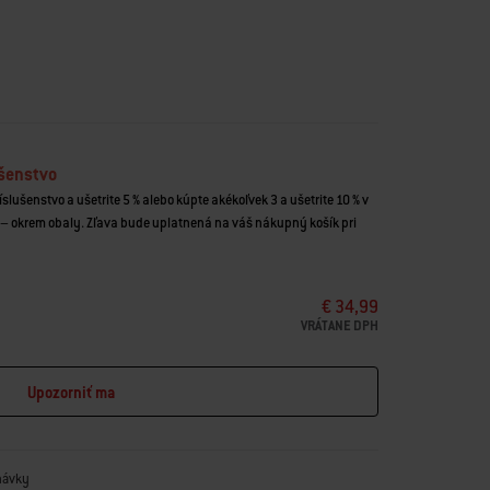
trvácny a ľahko sa čistí
isté a chráni povrchy pred poškriabaním
áradia naraz
 zvyšky jedla
e riadu
ušenstvo
íslušenstvo a ušetrite 5 % alebo kúpte akékoľvek 3 a ušetrite 10 % v
– okrem obaly. Zľava bude uplatnená na váš nákupný košík pri
€ 34,99
VRÁTANE DPH
Upozorniť ma
návky