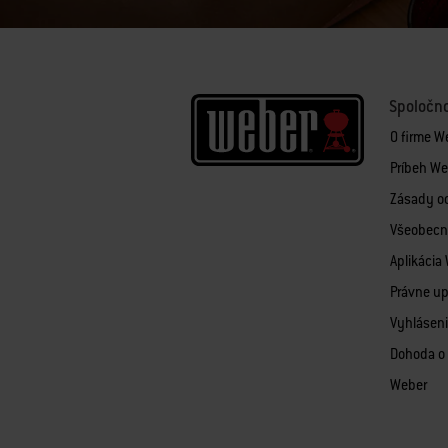
Spoločn
O firme W
Príbeh We
Zásady o
Všeobecn
Aplikácia
Právne u
Vyhláseni
Dohoda o 
Weber