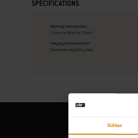
SPECIFICATIONS
Rozmery mimo krabicu
1.5cm V x 28cm Š x 23cm D
Pokyny pre starostlivosť
Vhodná do umývačky riadu
Súhlas