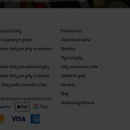
dajov
a
Podmienky používania služieb
spoločnosti Google.
adné diely
Preskúmať
y k plynovým grilom
eDarčeková karta
adné diely pre grily na drevené
Doplnky
Plynové grily
dné diely pre elektrické grily
Grily na drevené uhlie
adné diely pre grily na pelety
Elektrické grily
 diely podľa sériového čísla
Recepty
Blog
aťte bezpečne prostredníctvom
Akadémia grilovania