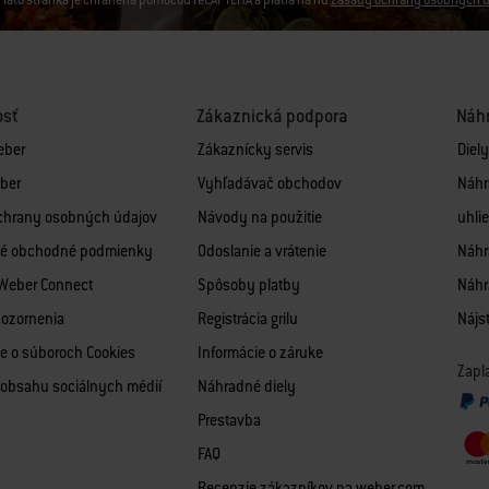
Táto stránka je chránená pomocou reCAPTCHA a platia na ňu
Zásady ochrany osobných ú
osť
Zákaznická podpora
Náhr
eber
Zákaznícky servis
Diel
ber
Vyhľadávač obchodov
Náhr
chrany osobných údajov
Návody na použitie
uhlie
é obchodné podmienky
Odoslanie a vrátenie
Náhra
 Weber Connect
Spôsoby platby
Náhr
pozornenia
Registrácia grilu
Nájsť
e o súboroch Cookies
Informácie o záruke
Zapl
obsahu sociálnych médií
Náhradné diely
Prestavba
FAQ
Recenzie zákazníkov na weber.com