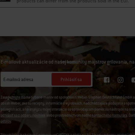
E-mailové aktualizácie od našej komunity majstrov grilovania, na
Prihlásiť sa
E-mailová adresa
Zaregistrujte ma na odber e-mailov od spoločností Weber-Stephen Deutschland GmbH a 
obsah Weber, ako sú recepty, informácie o výrobkoch, nadchádzajúce podujatia a spotreb
pri registrácii, a na analýzu mojej interakcie so spravodajcom pomocou nástrojov na sl
odhlásiť sa z odberu noviniek
alebo prostredníctvom nášho
kontaktného formulára
. Ďal
údajov
.