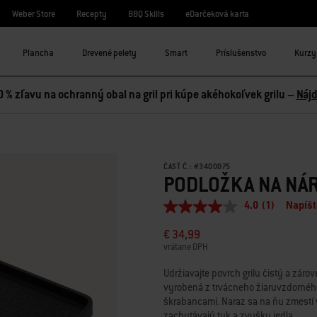
Weber Store
Recepty
BBQ Skills
eDarčeková karta
Plancha
Drevené pelety
Smart
Príslušenstvo
Kurzy 
0 % zľavu na ochranný obal na gril pri kúpe akéhokoľvek grilu –
Nájd
ČASŤ Č.:
#
3400075
PODLOŽKA NA NÁ
4.0
(1)
Napíšt
4.0
z
€ 34,99
5
hviezdičiek,
vrátane DPH
priemerná
hodnota
Udržiavajte povrch grilu čistý a záro
hodnotenia.
vyrobená z trvácneho žiaruvzdorného 
Read
škrabancami. Naraz sa na ňu zmestí v
a
Review.
zachytávajú tuk a zvyšky jedla.