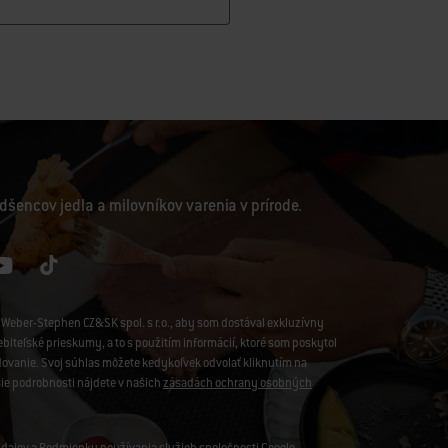
dšencov jedla a milovníkov varenia v prírode.
Weber-Stephen CZ&SK spol. s r.o., aby som dostával exkluzívny
iteľské prieskumy, a to s použitím informácií, ktoré som poskytol
edovanie. Svoj súhlas môžete kedykoľvek odvolať kliknutím na
šie podrobnosti nájdete v našich
zásadách ochrany osobných