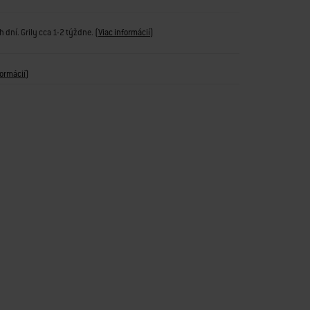
 dní. Grily cca 1-2 týždne.
(
Viac informácií
)
formácií
)