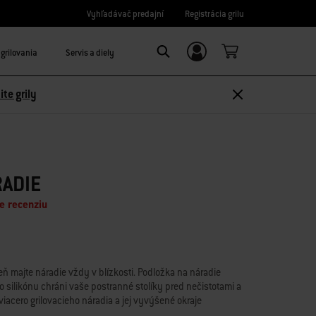
Vyhľadávač predajní
Registrácia grilu
grilovania
Servis a diely
Prihláste sa/Zaregistrujte sa
Search
ite grily
RADIE
e recenziu
veň majte náradie vždy v blízkosti. Podložka na náradie
silikónu chráni vaše postranné stolíky pred nečistotami a
iacero grilovacieho náradia a jej vyvýšené okraje