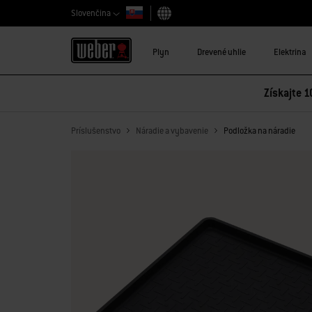
Slovenčina
Vybrať krajinu
Plyn
Drevené uhlie
Elektrina
Získajte 1
Príslušenstvo
Náradie a vybavenie
Podložka na náradie