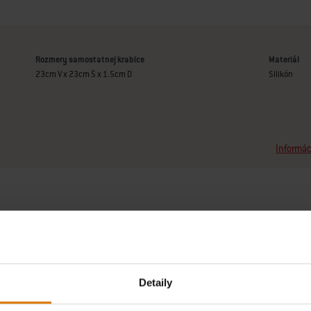
Rozmery samostatnej krabice
Materiál
23cm V x 23cm Š x 1.5cm D
Silikón
Informác
Detaily