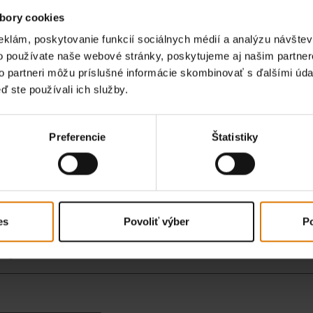
jte si názory ostatných gri
bory cookies
eklám, poskytovanie funkcií sociálnych médií a analýzu návšte
o používate naše webové stránky, poskytujeme aj našim partner
to partneri môžu príslušné informácie skombinovať s ďalšími údaj
ď ste používali ich služby.
Preferencie
Štatistiky
es
Povoliť výber
Po